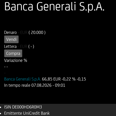
Banca Generali S.p.A.
ISIN
Codice di Negoziazione
DE000HD6R0M3
UD6R0M
Denaro
-
EUR
( 20.000 )
Vendi
Lettera
-
EUR
( - )
Compra
Variazione %
-
-
-
Banca Generali S.p.A.
66,85 EUR
-0,22 %
-0,15
In tempo reale
07.08.2026
- 09:01
ISIN
DE000HD6R0M3
Emittente
UniCredit Bank