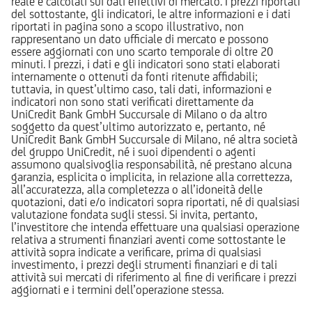
reale e calcolati sui dati effettivi di mercato. I prezzi riportati
del sottostante, gli indicatori, le altre informazioni e i dati
riportati in pagina sono a scopo illustrativo, non
rappresentano un dato ufficiale di mercato e possono
essere aggiornati con uno scarto temporale di oltre 20
minuti. I prezzi, i dati e gli indicatori sono stati elaborati
internamente o ottenuti da fonti ritenute affidabili;
tuttavia, in quest’ultimo caso, tali dati, informazioni e
indicatori non sono stati verificati direttamente da
UniCredit Bank GmbH Succursale di Milano o da altro
soggetto da quest’ultimo autorizzato e, pertanto, né
UniCredit Bank GmbH Succursale di Milano, né altra società
del gruppo UniCredit, né i suoi dipendenti o agenti
assumono qualsivoglia responsabilità, né prestano alcuna
garanzia, esplicita o implicita, in relazione alla correttezza,
all’accuratezza, alla completezza o all’idoneità delle
quotazioni, dati e/o indicatori sopra riportati, né di qualsiasi
valutazione fondata sugli stessi. Si invita, pertanto,
l’investitore che intenda effettuare una qualsiasi operazione
relativa a strumenti finanziari aventi come sottostante le
attività sopra indicate a verificare, prima di qualsiasi
investimento, i prezzi degli strumenti finanziari e di tali
attività sui mercati di riferimento al fine di verificare i prezzi
aggiornati e i termini dell’operazione stessa.