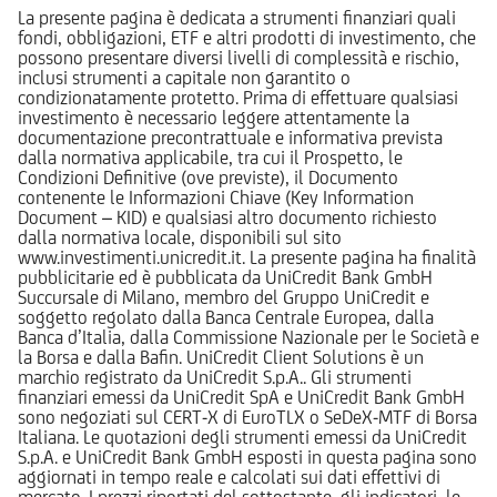
La presente pagina è dedicata a strumenti finanziari quali
fondi, obbligazioni, ETF e altri prodotti di investimento, che
possono presentare diversi livelli di complessità e rischio,
inclusi strumenti a capitale non garantito o
condizionatamente protetto. Prima di effettuare qualsiasi
investimento è necessario leggere attentamente la
documentazione precontrattuale e informativa prevista
dalla normativa applicabile, tra cui il Prospetto, le
Condizioni Definitive (ove previste), il Documento
contenente le Informazioni Chiave (Key Information
Document – KID) e qualsiasi altro documento richiesto
dalla normativa locale, disponibili sul sito
www.investimenti.unicredit.it. La presente pagina ha finalità
pubblicitarie ed è pubblicata da UniCredit Bank GmbH
Succursale di Milano, membro del Gruppo UniCredit e
soggetto regolato dalla Banca Centrale Europea, dalla
Banca d’Italia, dalla Commissione Nazionale per le Società e
la Borsa e dalla Bafin. UniCredit Client Solutions è un
marchio registrato da UniCredit S.p.A.. Gli strumenti
finanziari emessi da UniCredit SpA e UniCredit Bank GmbH
sono negoziati sul CERT-X di EuroTLX o SeDeX-MTF di Borsa
Italiana. Le quotazioni degli strumenti emessi da UniCredit
S.p.A. e UniCredit Bank GmbH esposti in questa pagina sono
aggiornati in tempo reale e calcolati sui dati effettivi di
mercato. I prezzi riportati del sottostante, gli indicatori, le