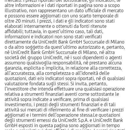
altre informazioni e i dati riportati in pagina sono a scopo
illustrativo, non rappresentano un dato ufficiale di mercato
e possono essere aggiornati con uno scarto temporale di
oltre 20 minuti. I prezzi, i dati e gli indicatori sono stati
elaborati internamente o ottenuti da fonti ritenute
affidabili; tuttavia, in quest’ultimo caso, tali dati,
informazioni e indicatori non sono stati verificati
direttamente da UniCredit Bank GmbH Succursale di Milano
o da altro soggetto da quest’ultimo autorizzato e, pertanto,
né UniCredit Bank GmbH Succursale di Milano, né altra
società del gruppo UniCredit, né i suoi dipendenti o agenti
assumono qualsivoglia responsabilità, né prestano alcuna
garanzia, esplicita o implicita, in relazione alla correttezza,
all’accuratezza, alla completezza o all’idoneità delle
quotazioni, dati e/o indicatori sopra riportati, né di qualsiasi
valutazione fondata sugli stessi. Si invita, pertanto,
l’investitore che intenda effettuare una qualsiasi operazione
relativa a strumenti finanziari aventi come sottostante le
attività sopra indicate a verificare, prima di qualsiasi
investimento, i prezzi degli strumenti finanziari e di tali
attività sui mercati di riferimento al fine di verificare i prezzi
aggiornati e i termini dell’operazione stessa.Le quotazioni
degli strumenti emessi da UniCredit S.p.A. e UniCredit Bank
GmbH esposti in questa pagina sono aggiornati in tempo