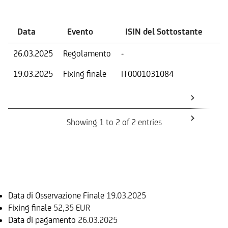
Data
Evento
ISIN del Sottostante
V
26.03.2025
Regolamento
-
Ri
19.03.2025
Fixing finale
IT0001031084
Val
Dat
Os
Showing 1 to 2 of 2 entries
Informazioni sul rimborso
Data di Osservazione Finale
19.03.2025
Fixing finale
52,35 EUR
Data di pagamento
26.03.2025