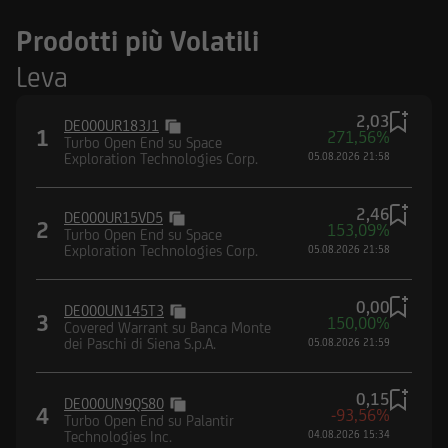
Prodotti più Volatili
Leva
2,03
DE000UR183J1
1
271,56%
Turbo Open End su Space
Exploration Technologies Corp.
05.08.2026 21:58
2,46
DE000UR15VD5
2
153,09%
Turbo Open End su Space
Exploration Technologies Corp.
05.08.2026 21:58
0,00
DE000UN145T3
3
150,00%
Covered Warrant su Banca Monte
dei Paschi di Siena S.p.A.
05.08.2026 21:59
0,15
DE000UN9QS80
4
-93,56%
Turbo Open End su Palantir
Technologies Inc.
04.08.2026 15:34