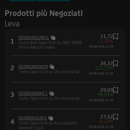
FTSE MIB Index
Prodotti più Negoziati
Nasdaq-100® Index
Leva
DAX® (Performance) Index
11,72
DE000UN1VW51
1
-1,26%
Turbo Bull Open End on S&P 500®
(Price Return) Index
05.08.2026 21:59
26,32
2
DE000UN00KD9
123,72%
Turbo Open End su Oro (un'oncia)
05.08.2026 21:59
29,09
3
DE000UN00KC1
99,59%
Turbo Open End su Oro (un'oncia)
05.08.2026 21:59
27,52
DE000HC610F5
4
-0,22%
Turbo Open End su Assicurazioni
Generali S.p.A.
05.08.2026 21:59