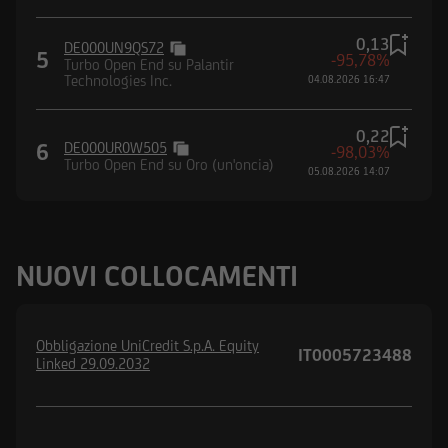
0,13
DE000UN9QS72
5
-95,78%
Turbo Open End su Palantir
Technologies Inc.
04.08.2026 16:47
0,22
6
DE000UR0W505
-98,03%
Turbo Open End su Oro (un'oncia)
05.08.2026 14:07
NUOVI COLLOCAMENTI
Obbligazione UniCredit S.p.A. Equity
IT0005723488
Linked 29.09.2032