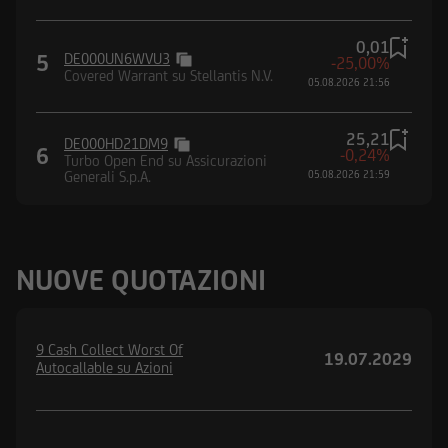
0,01
5
DE000UN6WVU3
-25,00%
Covered Warrant su Stellantis N.V.
05.08.2026 21:56
25,21
DE000HD21DM9
6
-0,24%
Turbo Open End su Assicurazioni
Generali S.p.A.
05.08.2026 21:59
NUOVE QUOTAZIONI
9 Cash Collect Worst Of
19.07.2029
Autocallable su Azioni