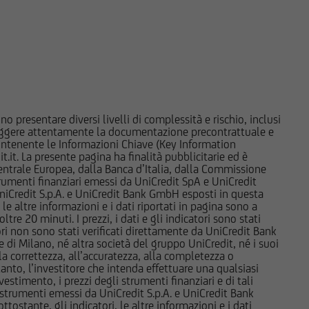
nere o vendere
d esse collegate;
e market-maker rispetto
i, di investimento o di
e di Milano o da altre
to in tema di conflitti
o presentare diversi livelli di complessità e rischio, inclusi
 leggere attentamente la documentazione precontrattuale e
o ai sensi della
 contenente le Informazioni Chiave (Key Information
i paesi. Gli strumenti
it. La presente pagina ha finalità pubblicitarie ed è
trale Europea, dalla Banca d’Italia, dalla Commissione
stati e non saranno
strumenti finanziari emessi da UniCredit SpA e UniCredit
né ai sensi della
iCredit S.p.A. e UniCredit Bank GmbH esposti in questa
i strumenti ivi indicati
 le altre informazioni e i dati riportati in pagina sono a
e 20 minuti. I prezzi, i dati e gli indicatori sono stati
orità locali ovvero sia
tori non sono stati verificati direttamente da UniCredit Bank
uddette informazioni e
i Milano, né altra società del gruppo UniCredit, né i suoi
miciliati, né
a correttezza, all’accuratezza, alla completezza o
rtanto, l’investitore che intenda effettuare una qualsiasi
ppone o negli Altri
estimento, i prezzi degli strumenti finanziari e di tali
condo la definizione
li strumenti emessi da UniCredit S.p.A. e UniCredit Bank
 modifiche.
tostante, gli indicatori, le altre informazioni e i dati