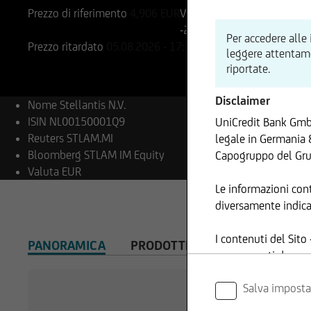
Prezzo di riferimento
4,906
EUR
Variazione %
-2,17%
-0,11
Per accedere alle
Prezzo ritardato
05.08.2026
- 17:35
leggere attentamen
riportate.
Disclaimer
Nome
Stellantis N.V.
ISIN
NL00150001Q9
UniCredit Bank GmbH
Reuters
STLAM.MI
legale in Germania 
Bloomberg
STLAM IM Equity
Capogruppo del Gru
Valuta
EUR
Le informazioni con
diversamente indica
I contenuti del Sito
PANORAMICA
PRODOTTI
AVVISO IMPORT
sono coperti da cop
Succursale di Milano
Salva imposta
modalità funzionali 