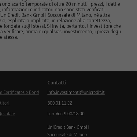
uno scarto temporale di oltre 20 minuti. I prezzi, i dati e
, informazioni e indicatori non sono stati verificati
naco, UniCredit Bank
 UniCredit Bank GmbH Succursale di Milano, né altra
ank GmbH, Monaco,
 esplicita o implicita, in relazione alla correttezza,
 fondata sugli stessi. Si invita, pertanto, l’investitore che
anza della Banca
 verificare, prima di qualsiasi investimento, i prezzi degli
n Financial
ne stessa.
n Financial Market
ssione Nazionale per le
 vigilato da Banca
ral Financial
Contatti
 Certificates e Bond
info.investimenti@unicredit.it
titori
800.01.11.22
ettare le condizioni e
gevolate
Lun-Ven 9.00/18.00
iciliato, né di trovarmi
si, di non essere né
UniCredit Bank GmbH
tenuta nel Regulation
Succursale di Milano
egnarmi a non