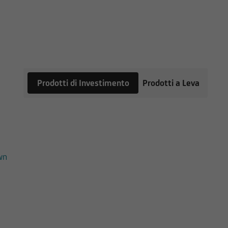
 fa riferimento il Sito
l'utente dovrà,
 fini delle proprie
 esperienza nel settore
inanziaria e di
Prodotti di Investimento
Prodotti a Leva
pubblico in corso,
ile, insieme ai
ori. Tutte le
e e sul dettaglio dei
l Sito, devono essere
wn
UniCredit Bank GmbH -
to prese
 Sito.
rebbero avere posizioni
iscono le informazioni e