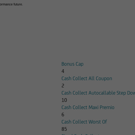
formance future.
imenti; qualsiasi prodotto, strumento, servizio di investimento cui
adeguato per l'utente; prima di effettuare qualsiasi operazione, 
in autonomia, la rilevanza delle informazioni pubblicate sul Sito ai
mento, alla luce dei propri obiettivi di investimento, della propria
ante per il tipo di strumento e servizio, della propria situazione f
stanza rilevante.
qualsiasi investimento in uno strumento oggetto di un'offerta al 
Bonus Cap
re attentamente il prospetto informativo di riferimento, disponib
4
ms/Condizioni Definitive sul sito web dell'emittente e dei collocat
Cash Collect All Coupon
ate sul Sito, ivi comprese quelle sui rischi, sul trattamento fiscal
2
trumenti finanziari cui si riferiscono le informazioni pubblicate su
Cash Collect Autocallable Step Do
mente integrate con quelle contenute nei suddetti documenti. 
10
o non è in nessun caso responsabile delle decisioni di investimen
Cash Collect Maxi Premio
utente sulla base delle informazioni e documenti pubblicati sul
6
Cash Collect Worst Of
ccursale di Milano e le società del Gruppo Bancario UniCredit pot
85
essi rispetto agli emittenti ed agli strumenti finanziari cui si rifer