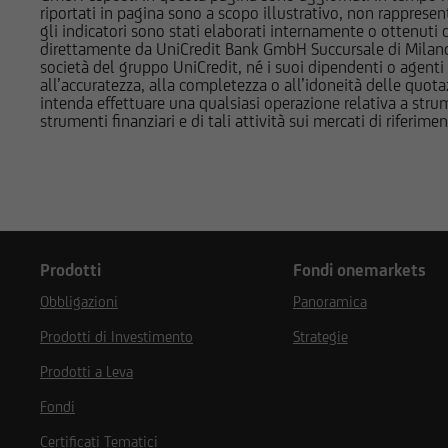
riportati in pagina sono a scopo illustrativo, non rappresen
gli indicatori sono stati elaborati internamente o ottenuti da
UniCredit Corporat
direttamente da UniCredit Bank GmbH Succursale di Milano 
Austria AG, Vienna,
società del gruppo UniCredit, né i suoi dipendenti o agenti 
all’accuratezza, alla completezza o all’idoneità delle quotazi
UniCredit Bank Aust
intenda effettuare una qualsiasi operazione relativa a strume
Centrale Europea. I
strumenti finanziari e di tali attività sui mercati di riferimen
Supervisory Authorit
Authority (FMA) e Un
Società e la Borsa 
d'Italia, dalla Comm
Supervisory Authorit
Prodotti
Fondi onemarkets
Obbligazioni
Panoramica
Prodotti di Investimento
Strategie
Dichiaro di avere le
Prodotti a Leva
restrizioni di utiliz
attualmente negli St
Fondi
agire per conto o a
Certificati Tematici
S dello United Stat