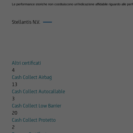
Le performance storiche non costituiscono un'indicazione affidabile riguardo alle per
in materia di invest
potrebbe essere non 
pertanto, valutare, 
Stellantis N.V.
decisioni di investi
di investimento rilev
Prodotti su Stellantis N.V.
qualsiasi altra circo
Prima di effettuare 
Altri certificati
l'utente dovrà legge
4
pertinenti Final Ter
Cash Collect Airbag
informazioni pubblic
13
costi relativi agli s
Cash Collect Autocallable
pertanto necessaria
3
Succursale di Milan
Cash Collect Low Barrier
autonomamente dall'
20
Cash Collect Protetto
UniCredit Bank - Su
2
in conflitto di inter