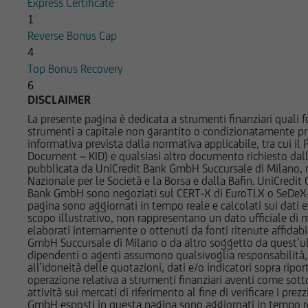
Express Certificate
documenti pubblicat
1
strumenti finanziari
Reverse Bonus Cap
potrebbero assumere 
4
ad essi; potrebbero a
Top Bonus Recovery
altra natura. Per gl
6
Società del Gruppo B
DISCLAIMER
di interesse nella d
La presente pagina è dedicata a strumenti finanziari quali fo
strumenti a capitale non garantito o condizionatamente pr
L'accesso alle infor
informativa prevista dalla normativa applicabile, tra cui i
normativa di legge e
Document – KID) e qualsiasi altro documento richiesto dalla 
pubblicata da UniCredit Bank GmbH Succursale di Milano, 
finanziari cui si ri
Nazionale per le Società e la Borsa e dalla Bafin. UniCredit
registrati ai sensi 
Bank GmbH sono negoziati sul CERT-X di EuroTLX o SeDeX-MT
normativa vigente in 
pagina sono aggiornati in tempo reale e calcolati sui dati effe
scopo illustrativo, non rappresentano un dato ufficiale di m
non è consentita in 
elaborati internamente o ottenuti da fonti ritenute affidabil
in violazione delle 
GmbH Succursale di Milano o da altro soggetto da quest’ult
documentazione è qu
dipendenti o agenti assumono qualsivoglia responsabilità, né
all’idoneità delle quotazioni, dati e/o indicatori sopra ripor
comunque si trovano
operazione relativa a strumenti finanziari aventi come sottost
Paesi, e non sono n
attività sui mercati di riferimento al fine di verificare i pr
contenuta nel Regul
GmbH esposti in questa pagina sono aggiornati in tempo reale e