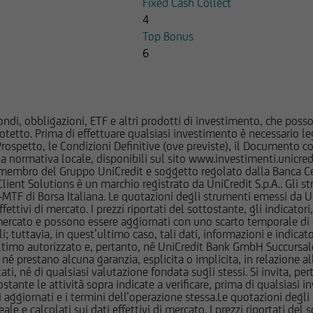
Fixed Cash Collect
i sul Sito; le stesse potrebbero di volta in volta comprare, dete
4
 di qualunque delle società menzionate nel Sito o delle società a
Top Bonus
posizioni "lunghe" o "corte" in tali strumenti finanziari o esser
6
ltresì aver fornito/fornire a tali società servizi bancari e finanziar
i strumenti emessi o collocati da UniCredit Bank GmbH - Succursal
ancario UniCredit l'utente dovrà fare riferimento a quanto descrit
ocumentazione d'offerta.
ndi, obbligazioni, ETF e altri prodotti di investimento, che posson
otetto. Prima di effettuare qualsiasi investimento è necessario
mazioni e ai documenti pubblicati sul Sito potrebbe essere preclus
l Prospetto, le Condizioni Definitive (ove previste), il Documento
 regolamentare in materia di strumenti finanziari vigente in talun
normativa locale, disponibili sul sito www.investimenti.unicredit.
membro del Gruppo UniCredit e soggetto regolato dalla Banca Cen
feriscono le informazioni e documenti pubblicati sul Sito non sono 
 Client Solutions è un marchio registrato da UniCredit S.p.A.. Gli 
dello United States Securities Act del 1933 e successive modifiche, 
F di Borsa Italiana. Le quotazioni degli strumenti emessi da Un
altri Paesi in cui la diffusione di tali informazioni e l'offerta degl
ttivi di mercato. I prezzi riportati del sottostante, gli indicatori,
ercato e possono essere aggiornati con uno scarto temporale di oltr
assenza di specifiche autorizzazioni da parte delle competenti Aut
i; tuttavia, in quest’ultimo caso, tali dati, informazioni e indica
relative norme e regolamenti locali (Altri Paesi). L'accesso alle s
imo autorizzato e, pertanto, né UniCredit Bank GmbH Succursale d
indi consentito solamente ai soggetti che non sono residenti, do
 prestano alcuna garanzia, esplicita o implicita, in relazione all
tati, né di qualsiasi valutazione fondata sugli stessi. Si invita, pe
 attualmente negli Stati Uniti d'America, Canada, Australia, Gia
ante le attività sopra indicate a verificare, prima di qualsiasi inv
é agiscono per conto o a beneficio di una United States Person se
ezzi aggiornati e i termini dell’operazione stessa.Le quotazioni deg
ation S dello United States Securities Act del 1933, e successive
 calcolati sui dati effettivi di mercato. I prezzi riportati del sot