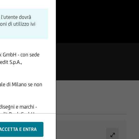
 l'utente dovrà
i di utilizzo ivi
nk GmbH - con sede
dit S.p.A.,
le di Milano se non
disegni e marchi -
Credit Bank GmbH -
ione, i contenuti e le