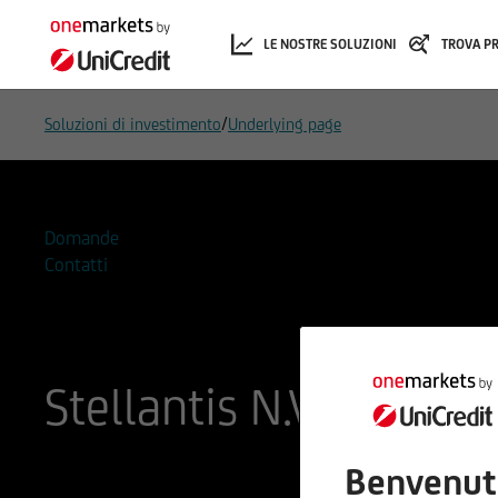
LE NOSTRE SOLUZIONI
TROVA P
/
Soluzioni di investimento
Underlying page
Domande
Contatti
Stellantis N.V.
ISIN
Codice di Negoziazione
Benvenut
NL00150001Q9
A2QL01