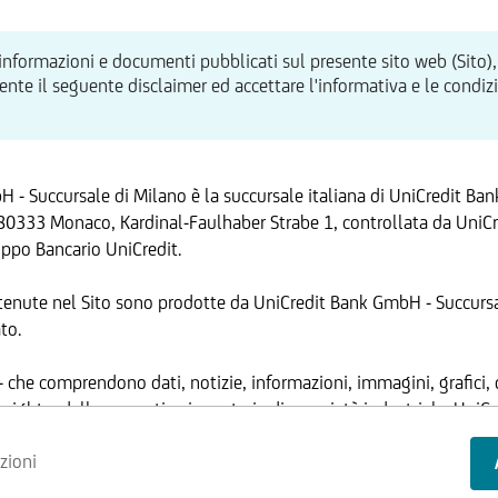
 informazioni e documenti pubblicati sul presente sito web (Sito),
te il seguente disclaimer ed accettare l'informativa e le condizion
 - Succursale di Milano è la succursale italiana di UniCredit Ba
80333 Monaco, Kardinal-Faulhaber Strabe 1, controllata da UniCre
ppo Bancario UniCredit.
tenute nel Sito sono prodotte da UniCredit Bank GmbH - Succursa
to.
 - che comprendono dati, notizie, informazioni, immagini, grafici, 
ANTE
yright e dalla normativa in materia di proprietà industriale. Uni
 ha facoltà di modificare, in qualsiasi momento, a propria discrez
zioni
ed operative del Sito, senza alcun preavviso.