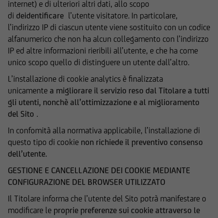
internet) e di ulteriori altri dati, allo scopo
inoltre, basarsi su determinati dati, presupposti,
di
deidentificare
l’utente visitatore. In particolare,
opinioni o previsioni che possono cambiare nel
l’indirizzo IP di ciascun utente viene sostituito con un codice
tempo; in particolare i prezzi e i valori pubblicati
alfanumerico che non ha alcun collegamento con l’indirizzo
si intendono riferiti alla data e all'ora
IP ed altre informazioni rieribili all’utente, e che ha come
espressamente riportati; l'utente dovrà,
unico scopo quello di distinguere un utente dall’altro.
pertanto, verificarne sempre l'attualità.
L’installazione di cookie analytics è finalizzata
unicamente
a migliorare il servizio reso dal Titolare a tutti
UniCredit Bank GmbH - Succursale di Milano non
gli utenti, nonchè all’ottimizzazione e al miglioramento
è in alcun modo responsabile del contenuto di
del Sito
.
qualsiasi altro sito web tramite il quale -
attraverso un hyperlink - l'utente abbia
In confomità alla normativa applicabile, l’installazione di
raggiunto il Sito e di quello dei siti web
questo tipo di cookie
non richiede il preventivo consenso
accessibili, via hyperlink, dal Sito medesimo, né
dell’utente.
per eventuali perdite o danni subiti dall'utente
GESTIONE E CANCELLAZIONE DEI COOKIE MEDIANTE
per qualsiasi ragione in conseguenza
CONFIGURAZIONE DEL BROWSER UTILIZZATO
dell'accesso da parte del medesimo a siti web
cui il Sito sia collegato attraverso hyperlink.
Il Titolare informa che l’utente del Sito potrà manifestare o
modificare le
proprie preferenze sui cookie attraverso le