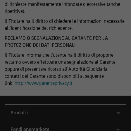
di richieste manifestamente infondate o eccessive (anche
soggetta alla vigilanza della German Financial
ripetitive).
Supervisory Authority (BaFin), UniCredit Bank
Austria AG alla vigilanza della Austrian Financial
Il Titolare ha il diritto di chiedere le informazioni necessarie
Market Authority (FMA) e UniCredit S.p.A. alla
all’identificazione del richiedente.
vigilanza sia di Banca d'Italia sia dalla
RECLAMO O SEGNALAZIONE AL GARANTE PER LA
Commissione Nazionale per le Società e la Borsa
PROTEZIONE DEI DATI PERSONALI
(CONSOB). UniCredit Bank GmbH - Succursale di
Milano è soggetto vigilato da Banca d'Italia,
Il Titolare informa che l’utente ha il diritto di proporre
dalla Commissione Nazionale per le Società e la
reclamo ovvero effettuare una segnalazione al Garante
Borsa (CONSOB) e dalla Federal Financial
oppure di presentare ricorso all’Autorità Giudiziaria. I
Supervisory Authority (BaFin).
contatti del Garante sono disponibili al seguente
link:
http://www.garanteprivacy.it
.
Dichiaro di avere letto e compreso la suddetta
Prodotti
informativa, nonché di accettare e rispettare le
condizioni e restrizioni di utilizzo del Sito.
Fondi onemarkets