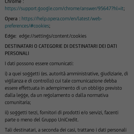
Chrome
:
strumento oggetto di un'offerta al pubblico in
https://support.google.com/chrome/answer/95647?hl=it
;
corso, l'utente dovrà leggere attentamente il
prospetto informativo di riferimento,
Opera
:
https://help.opera.com/en/latest/web-
disponibile, insieme ai pertinenti Final
preferences/#cookies
;
Terms/Condizioni Definitive sul sito web
Edge:
edge://settings/content/cookies
dell'emittente e dei collocatori. Tutte le
DESTINATARI O CATEGORIE DI DESTINATARI DEI DATI
informazioni pubblicate sul Sito, ivi comprese
PERSONALI
quelle sui rischi, sul trattamento fiscale e sul
dettaglio dei costi relativi agli strumenti
I dati possono essere comunicati:
finanziari cui si riferiscono le informazioni
i) a quei soggetti (es. autorità amministrative, giudiziarie, di
pubblicate sul Sito, devono essere pertanto
vigilanza e di controllo) cui tale comunicazione debba
necessariamente integrate con quelle contenute
essere effettuata in adempimento di un obbligo previsto
nei suddetti documenti. UniCredit Bank GmbH -
dalla legge, da un regolamento o dalla normativa
Succursale di Milano non è in nessun caso
comunitaria;
responsabile delle decisioni di investimento
prese autonomamente dall'utente sulla base
ii) soggetti terzi, fornitori di prodotti e/o servizi, facenti
delle informazioni e documenti pubblicati sul
parte o meno del Gruppo UniCredit.
Sito.
Tali destinatari, a seconda dei casi, trattano i dati personali