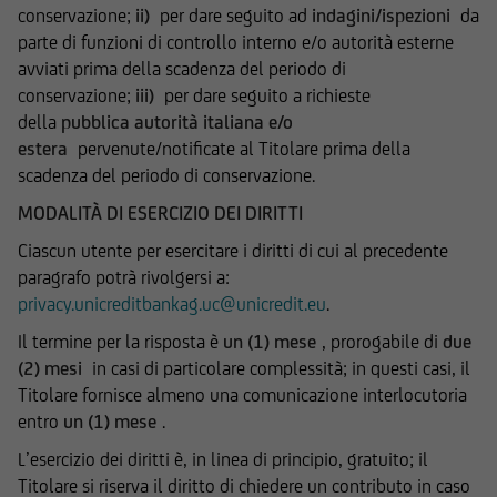
locali (Altri Paesi). L'accesso alle suddette
conservazione;
ii)
per dare seguito ad
indagini/ispezioni
da
informazioni e documentazione è quindi
parte di funzioni di controllo interno e/o autorità esterne
consentito solamente ai soggetti che non sono
avviati prima della scadenza del periodo di
residenti, domiciliati, né comunque si trovano
conservazione;
iii)
per dare seguito a richieste
attualmente negli Stati Uniti d'America, Canada,
della
pubblica autorità italiana e/o
Australia, Giappone o negli Altri Paesi, e non
estera
pervenute/notificate al Titolare prima della
sono né agiscono per conto o a beneficio di una
scadenza del periodo di conservazione.
United States Person secondo la definizione
MODALITÀ DI ESERCIZIO DEI DIRITTI
contenuta nel Regulation S dello United States
Ciascun utente per esercitare i diritti di cui al precedente
Securities Act del 1933, e successive modifiche.
paragrafo potrà rivolgersi a:
privacy.unicreditbankag.uc@unicredit.eu
.
UniCredit Corporate & Investment Banking è
composta da UniCredit Bank GmbH, Monaco,
Il termine per la risposta è
un (1) mese
, prorogabile di
due
UniCredit Bank Austria AG, Vienna, UniCredit
(2) mesi
in casi di particolare complessità; in questi casi, il
S.p.A., Roma e altre società di UniCredit.
Titolare fornisce almeno una comunicazione interlocutoria
UniCredit Bank GmbH, Monaco, UniCredit Bank
entro
un (1) mese
.
Austria AG, Vienna, UniCredit S.p.A. Roma sono
L’esercizio dei diritti è, in linea di principio, gratuito; il
sottoposte alla vigilanza della Banca Centrale
Titolare si riserva il diritto di chiedere un contributo in caso
Europea. Inoltre UniCredit Bank GmbH è