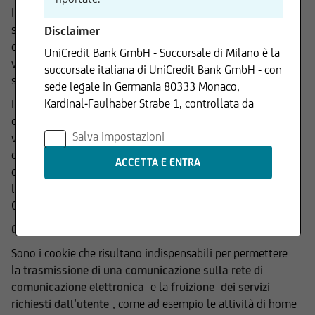
I cookie sono stringhe di testo di piccole dimensioni che i
siti web visitati dall’utente inviano al browser del suo
Disclaimer
device (PC, Notebook, Smartphone, Tablet, ecc..), dove
UniCredit Bank GmbH - Succursale di Milano è la
vengono memorizzati per essere poi ritrasmessi agli stessi
succursale italiana di UniCredit Bank GmbH - con
siti alla successiva visita del medesimo utente.
sede legale in Germania 80333 Monaco,
Kardinal-Faulhaber Strabe 1, controllata da
Il Titolare informa che questo Sito utilizza, anche in
UniCredit S.p.A., Capogruppo del Gruppo
combinazione tra di loro e nel rispetto della normativa
Salva impostazioni
Bancario UniCredit.
vigente, le tipologie di cookie di seguito descritte e
classificate sulla base dei provvedimenti e delle indicazioni
Le informazioni contenute nel Sito sono
delle autorità competenti, ivi inclusa l’Autorità Garante per
prodotte da UniCredit Bank GmbH - Succursale
la Protezione dei Dati Personali (il “
Garante
”) ed il
di Milano se non diversamente indicato.
Comitato Europeo per la Protezione dei Dati (EDPB).
COOKIE TECNICI
I contenuti del Sito - che comprendono dati,
Sono i cookie che risultano indispensabili per permettere
notizie, informazioni, immagini, grafici, disegni e
la
trasmissione di una comunicazione sulla rete di
marchi - sono coperti da copyright e dalla
comunicazione elettronica
e la
fruizione
dei servizi
normativa in materia di proprietà
richiesti dall’utente
, come ad esempio le attività di home
industriale. UniCredit Bank GmbH - Succursale di