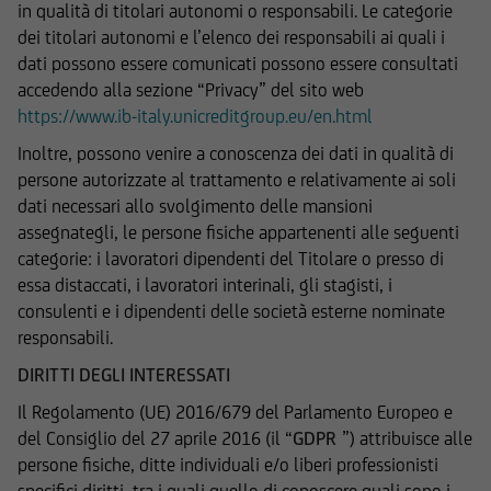
in qualità di titolari autonomi o responsabili. Le categorie
UniCredit Bank - Succursale di Milano e le
dei titolari autonomi e l’elenco dei responsabili ai quali i
società del Gruppo Bancario UniCredit
dati possono essere comunicati possono essere consultati
potrebbero avere posizioni in conflitto di
accedendo alla sezione “Privacy” del sito web
interessi rispetto agli emittenti ed agli strumenti
https://www.ib-italy.unicreditgroup.eu/en.html
finanziari cui si riferiscono le informazioni e
documenti pubblicati sul Sito; le stesse
Inoltre, possono venire a conoscenza dei dati in qualità di
potrebbero di volta in volta comprare, detenere
persone autorizzate al trattamento e relativamente ai soli
o vendere strumenti finanziari di qualunque
dati necessari allo svolgimento delle mansioni
delle società menzionate nel Sito o delle società
assegnategli, le persone fisiche appartenenti alle seguenti
ad esse collegate; potrebbero assumere
categorie: i lavoratori dipendenti del Titolare o presso di
posizioni "lunghe" o "corte" in tali strumenti
essa distaccati, i lavoratori interinali, gli stagisti, i
finanziari o essere market-maker rispetto ad essi;
consulenti e i dipendenti delle società esterne nominate
potrebbero altresì aver fornito/fornire a tali
responsabili.
società servizi bancari e finanziari, di
DIRITTI DEGLI INTERESSATI
investimento o di altra natura. Per gli strumenti
Il Regolamento (UE) 2016/679 del Parlamento Europeo e
emessi o collocati da UniCredit Bank GmbH -
del Consiglio del 27 aprile 2016 (il “
GDPR
”) attribuisce alle
Succursale di Milano o da altre Società del
persone fisiche, ditte individuali e/o liberi professionisti
Gruppo Bancario UniCredit l'utente dovrà fare