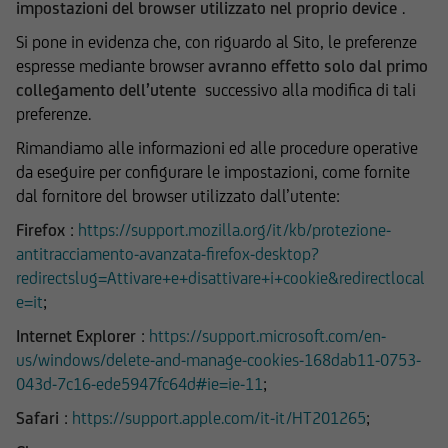
Le informazioni e i documenti pubblicati sul Sito
impostazioni del browser utilizzato nel proprio device
.
hanno finalità informativa, e/o
Si pone in evidenza che, con riguardo al Sito, le preferenze
pubblicitaria/promozionale. e non sono in alcun
espresse mediante browser
avranno effetto solo dal primo
modo da intendersi né come consulenza, né
collegamento dell’utente
successivo alla modifica di tali
come ricerca in materia di investimenti; qualsiasi
preferenze.
prodotto, strumento, servizio di investimento
cui fa riferimento il Sito potrebbe essere non
Rimandiamo alle informazioni ed alle procedure operative
adeguato per l'utente; prima di effettuare
da eseguire per configurare le impostazioni, come fornite
qualsiasi operazione, l'utente dovrà, pertanto,
dal fornitore del browser utilizzato dall’utente:
valutare, in autonomia, la rilevanza delle
Firefox
:
https://support.mozilla.org/it/kb/protezione-
informazioni pubblicate sul Sito ai fini delle
antitracciamento-avanzata-firefox-desktop?
proprie decisioni di investimento, alla luce dei
redirectslug=Attivare+e+disattivare+i+cookie&redirectlocal
propri obiettivi di investimento, della propria
e=it
;
esperienza nel settore di investimento rilevante
Internet Explorer
:
https://support.microsoft.com/en-
per il tipo di strumento e servizio, della propria
us/windows/delete-and-manage-cookies-168dab11-0753-
situazione finanziaria e di qualsiasi altra
043d-7c16-ede5947fc64d#ie=ie-11
;
circostanza rilevante.
Safari
:
https://support.apple.com/it-it/HT201265
;
Prima di effettuare qualsiasi investimento in uno