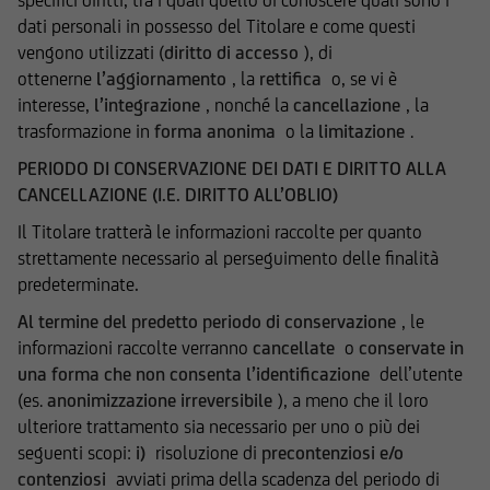
specifici diritti, tra i quali quello di conoscere quali sono i
riferimento a quanto descritto in tema di
dati personali in possesso del Titolare e come questi
conflitti di interesse nella documentazione
vengono utilizzati (
diritto di accesso
), di
d'offerta.
ottenerne
l’aggiornamento
, la
rettifica
o, se vi è
interesse,
l’integrazione
, nonché la
cancellazione
, la
L'accesso alle informazioni e ai documenti
trasformazione in
forma anonima
o la
limitazione
.
pubblicati sul Sito potrebbe essere precluso ai
sensi della normativa di legge e regolamentare
PERIODO DI CONSERVAZIONE DEI DATI E DIRITTO ALLA
in materia di strumenti finanziari vigente in
CANCELLAZIONE (I.E. DIRITTO ALL’OBLIO)
taluni paesi. Gli strumenti finanziari cui si
Il Titolare tratterà le informazioni raccolte per quanto
riferiscono le informazioni e documenti
strettamente necessario al perseguimento delle finalità
pubblicati sul Sito non sono stati e non saranno
predeterminate
.
registrati ai sensi dello United States Securities
Act del 1933 e successive modifiche, né ai sensi
Al termine del predetto periodo di conservazione
, le
della normativa vigente in altri Paesi in cui la
informazioni raccolte verranno
cancellate
o
conservate in
diffusione di tali informazioni e l'offerta degli
una forma che non consenta l’identificazione
dell’utente
strumenti ivi indicati non è consentita in assenza
(es.
anonimizzazione irreversibile
), a meno che il loro
di specifiche autorizzazioni da parte delle
ulteriore trattamento sia necessario per uno o più dei
competenti Autorità locali ovvero sia in
seguenti scopi:
i)
risoluzione di
precontenziosi e/o
violazione delle relative norme e regolamenti
contenziosi
avviati prima della scadenza del periodo di