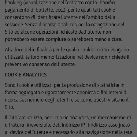
banking (visualizzazione dell’estratto conto, bonifici,
Milano ha facoltà di modificare, in qualsiasi
pagamento di bollette, ecc..), per le quali tali cookie
momento, a propria discrezione, i contenuti e le
consentono di identificare l’utente nell’ambito della
modalità funzionali ed operative del Sito, senza
sessione. Senza il ricorso a tali cookie, la navigazione nel
alcun preavviso.
Sito ed alcune operazioni richieste dall’utente
non
potrebbero essere compiute o sarebbero meno sicure.
All'utente non è concessa alcuna licenza né
diritto d'uso e, pertanto, non è consentito
Alla luce delle finalità per le quali i cookie tecnici vengono
registrate tali contenuti - in tutto o in parte - su
utilizzati, la loro memorizzazione nel device
non richiede il
alcun tipo di supporto, riprodurli, copiarli,
preventivo consenso dell’utente.
pubblicarli, né utilizzarli a scopo commerciale,
COOKIE ANALYTICS
senza preventiva autorizzazione scritta.
Sono i cookie utilizzati per la produzione di statistiche in
UniCredit Bank GmbH - Succursale di Milano
forma aggregata e rigorosamente anonima a fini interni di
cura che le informazioni che vengono pubblicate
ricerca sul numero degli utenti e su come questi visitano il
sul Sito siano prodotte sulla base di fonti
Sito.
attendibili; la medesima non potrà in ogni caso
Il Titolare utilizza, per i cookie analytics, un
meccanismo di
essere ritenuta responsabile per l'eventuale non
cifratura
irreversibile dell’
indirizzo IP
(Indirizzo assegnato
accuratezza o completezza delle stesse. Le
al device dell’utente e necessario alla navigazione nella rete
informazioni pubblicate sul Sito possono,