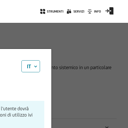
STRUMENTI
SERVIZI
INFO
IT
 di investimento, investimento sistemico in un particolare
stimento predefinita.
 l'utente dovrà
i di utilizzo ivi