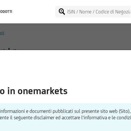
RODOTTI
oni
ento
enze predefinite dei clienti (es. protezione del capitale, garanzia
articolari obiettivi a lungo termine, offrendo una strategia d'inve
o in onemarkets
 informazioni e documenti pubblicati sul presente sito web (Sito),
te il seguente disclaimer ed accettare l'informativa e le condizion
 Fund - NEW