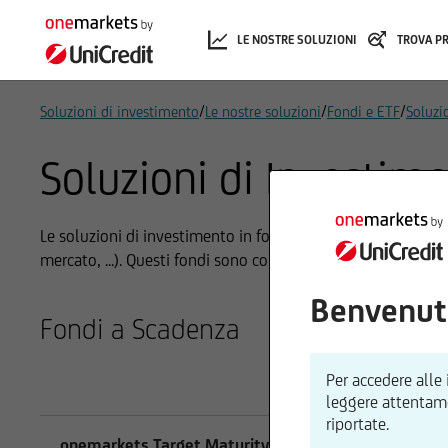
LE NOSTRE SOLUZIONI
TROVA P
/
/
/
Soluzioni di investimento
Le nostre soluzioni
Fondi e ETF
Soluzi
Soluzioni di Investim
Le soluzioni di investimento in fondi sono costruite su esig
mercato, ...). Questi fondi sono concepiti per raggiungere p
Benvenut
Fondi a Scadenza
Per accedere alle
leggere attentamen
riportate.
onemarkets Target Maturity Fixed Income 09/2031