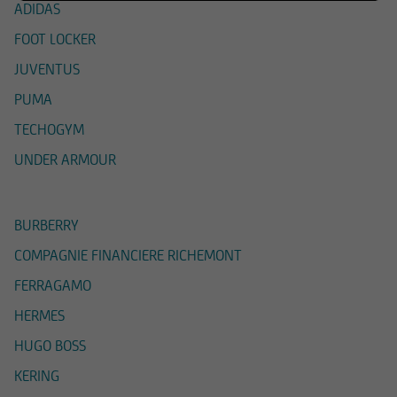
I contenuti del Sito - che comprendono dati,
ADIDAS
notizie, informazioni, immagini, grafici, disegni e
FOOT LOCKER
marchi - sono coperti da copyright e dalla
normativa in materia di proprietà
JUVENTUS
industriale. UniCredit Bank GmbH - Succursale di
PUMA
Milano ha facoltà di modificare, in qualsiasi
TECHOGYM
momento, a propria discrezione, i contenuti e le
modalità funzionali ed operative del Sito, senza
UNDER ARMOUR
alcun preavviso.
All'utente non è concessa alcuna licenza né
BURBERRY
diritto d'uso e, pertanto, non è consentito
COMPAGNIE FINANCIERE RICHEMONT
registrate tali contenuti - in tutto o in parte - su
alcun tipo di supporto, riprodurli, copiarli,
FERRAGAMO
pubblicarli, né utilizzarli a scopo commerciale,
HERMES
senza preventiva autorizzazione scritta.
HUGO BOSS
UniCredit Bank GmbH - Succursale di Milano
KERING
cura che le informazioni che vengono pubblicate