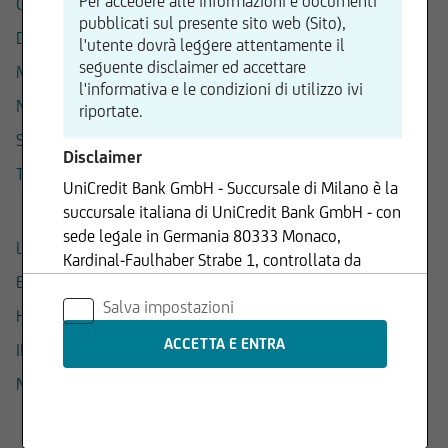
Per accedere alle informazioni e documenti
COCA COLA
pubblicati sul presente sito web (Sito),
DANONE
l'utente dovrà leggere attentamente il
seguente disclaimer ed accettare
MCDONALD
l'informativa e le condizioni di utilizzo ivi
NESTLE
riportate.
STARBUCKS
Disclaimer
THE KRAFT HEINZ COMPANY
UniCredit Bank GmbH - Succursale di Milano è la
succursale italiana di UniCredit Bank GmbH - con
sede legale in Germania 80333 Monaco,
L'OREAL
Kardinal-Faulhaber Strabe 1, controllata da
ESSILOR
UniCredit S.p.A., Capogruppo del Gruppo
Salva impostazioni
Bancario UniCredit.
H&M
INDITEX
Le informazioni contenute nel Sito sono
prodotte da UniCredit Bank GmbH - Succursale
NEXT
di Milano se non diversamente indicato.