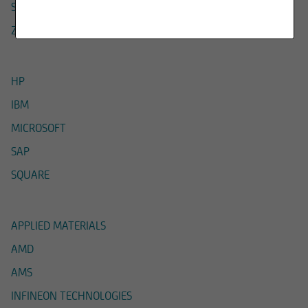
SERVICE NOW
di Milano se non diversamente indicato.
ZOOM
I contenuti del Sito - che comprendono dati,
notizie, informazioni, immagini, grafici, disegni e
marchi - sono coperti da copyright e dalla
HP
normativa in materia di proprietà
IBM
industriale. UniCredit Bank GmbH - Succursale di
Milano ha facoltà di modificare, in qualsiasi
MICROSOFT
momento, a propria discrezione, i contenuti e le
SAP
modalità funzionali ed operative del Sito, senza
alcun preavviso.
SQUARE
All'utente non è concessa alcuna licenza né
diritto d'uso e, pertanto, non è consentito
APPLIED MATERIALS
registrate tali contenuti - in tutto o in parte - su
AMD
alcun tipo di supporto, riprodurli, copiarli,
AMS
pubblicarli, né utilizzarli a scopo commerciale,
senza preventiva autorizzazione scritta.
INFINEON TECHNOLOGIES