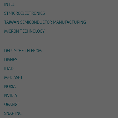
INTEL
UniCredit Bank GmbH - Succursale di Milano
cura che le informazioni che vengono pubblicate
STMICROELECTRONICS
sul Sito siano prodotte sulla base di fonti
TAIWAN SEMICONDUCTOR MANUFACTURING
attendibili; la medesima non potrà in ogni caso
essere ritenuta responsabile per l'eventuale non
MICRON TECHNOLOGY
accuratezza o completezza delle stesse. Le
informazioni pubblicate sul Sito possono,
inoltre, basarsi su determinati dati, presupposti,
DEUTSCHE TELEKOM
opinioni o previsioni che possono cambiare nel
DISNEY
tempo; in particolare i prezzi e i valori pubblicati
ILIAD
si intendono riferiti alla data e all'ora
espressamente riportati; l'utente dovrà,
MEDIASET
pertanto, verificarne sempre l'attualità.
NOKIA
UniCredit Bank GmbH - Succursale di Milano non
NVIDIA
è in alcun modo responsabile del contenuto di
ORANGE
qualsiasi altro sito web tramite il quale -
attraverso un hyperlink - l'utente abbia
SNAP INC.