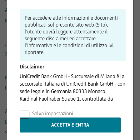
ALPHABET C - GOOGLE
Per accedere alle informazioni e documenti
NETFLIX
pubblicati sul presente sito web (Sito),
l'utente dovrà leggere attentamente il
seguente disclaimer ed accettare
JD.COM
l'informativa e le condizioni di utilizzo ivi
riportate.
ZALANDO
Disclaimer
UniCredit Bank GmbH - Succursale di Milano è la
FED-EX
succursale italiana di UniCredit Bank GmbH - con
UPS
sede legale in Germania 80333 Monaco,
Kardinal-Faulhaber Strabe 1, controllata da
UniCredit S.p.A., Capogruppo del Gruppo
ARISTA
Salva impostazioni
Bancario UniCredit.
DOCUSIGN
Le informazioni contenute nel Sito sono
SALESFORCE.COM
prodotte da UniCredit Bank GmbH - Succursale