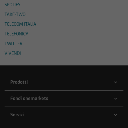
raggiunto il Sito e di quello dei siti web
SPOTIFY
accessibili, via hyperlink, dal Sito medesimo, né
TAKE-TWO
per eventuali perdite o danni subiti dall'utente
per qualsiasi ragione in conseguenza
TELECOM ITALIA
dell'accesso da parte del medesimo a siti web
TELEFONICA
cui il Sito sia collegato attraverso hyperlink.
TWITTER
Le informazioni e i documenti pubblicati sul Sito
VIVENDI
hanno finalità informativa, e/o
pubblicitaria/promozionale. e non sono in alcun
modo da intendersi né come consulenza, né
come ricerca in materia di investimenti; qualsiasi
Prodotti
prodotto, strumento, servizio di investimento
cui fa riferimento il Sito potrebbe essere non
adeguato per l'utente; prima di effettuare
Fondi onemarkets
qualsiasi operazione, l'utente dovrà, pertanto,
valutare, in autonomia, la rilevanza delle
Servizi
informazioni pubblicate sul Sito ai fini delle
proprie decisioni di investimento, alla luce dei