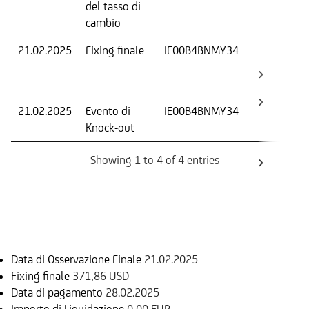
del tasso di
ca
cambio
21.02.2025
Fixing finale
IE00B4BNMY34
Val
Dat
Os
21.02.2025
Evento di
IE00B4BNMY34
-
Knock-out
Showing 1 to 4 of 4 entries
Informazioni sul rimborso
Data di Osservazione Finale
21.02.2025
Fixing finale
371,86 USD
Data di pagamento
28.02.2025
Importo di Liquidazione
0,00 EUR