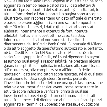
S.p.A. e UniCredit Bank GmbH esposti in questa pagina sono
aggiornati in tempo reale e calcolati sui dati effettivi di
mercato. I prezzi riportati del sottostante, gli indicatori, le
altre informazioni e i dati riportati in pagina sono a scopo
illustrativo, non rappresentano un dato ufficiale di mercato
e possono essere aggiornati con uno scarto temporale di
oltre 20 minuti. I prezzi, i dati e gli indicatori sono stati
elaborati internamente o ottenuti da fonti ritenute
affidabili; tuttavia, in quest’ultimo caso, tali dati,
informazioni e indicatori non sono stati verificati
direttamente da UniCredit Bank GmbH Succursale di Milano
o da altro soggetto da quest’ultimo autorizzato e, pertanto,
né UniCredit Bank GmbH Succursale di Milano, né altra
società del gruppo UniCredit, né i suoi dipendenti o agenti
assumono qualsivoglia responsabilità, né prestano alcuna
garanzia, esplicita o implicita, in relazione alla correttezza,
all’accuratezza, alla completezza o all’idoneità delle
quotazioni, dati e/o indicatori sopra riportati, né di qualsiasi
valutazione fondata sugli stessi. Si invita, pertanto,
l’investitore che intenda effettuare una qualsiasi operazione
relativa a strumenti finanziari aventi come sottostante le
attività sopra indicate a verificare, prima di qualsiasi
investimento, i prezzi degli strumenti finanziari e di tali
attività sui mercati di riferimento al fine di verificare i prezzi
aggiornati e i termini dell’operazione stessa.Le quotazioni