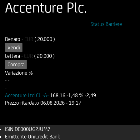
Accenture Plc.
ISIN
Codice di Negoziazione
Status Barriere
DE000UG2JUM7
UG2JUM
Denaro
-
EUR
( 20.000 )
Vendi
Lettera
-
EUR
( 20.000 )
Compra
Variazione %
-
-
-
Accenture Ltd Cl. -A-
168,16
-1,48 %
-2,49
Prezzo ritardato
06.08.2026
- 19:17
ISIN
DE000UG2JUM7
Emittente
UniCredit Bank