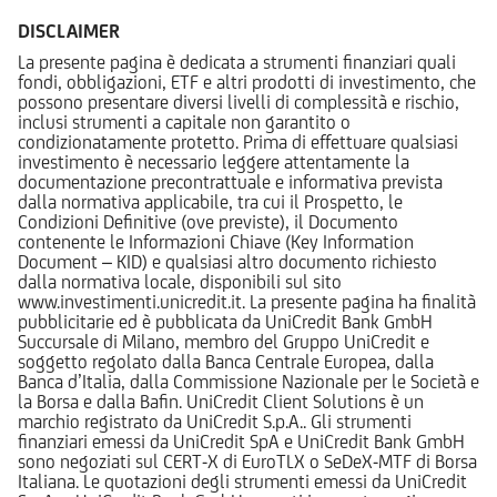
DISCLAIMER
La presente pagina è dedicata a strumenti finanziari quali
fondi, obbligazioni, ETF e altri prodotti di investimento, che
possono presentare diversi livelli di complessità e rischio,
inclusi strumenti a capitale non garantito o
condizionatamente protetto. Prima di effettuare qualsiasi
investimento è necessario leggere attentamente la
documentazione precontrattuale e informativa prevista
dalla normativa applicabile, tra cui il Prospetto, le
Condizioni Definitive (ove previste), il Documento
contenente le Informazioni Chiave (Key Information
Document – KID) e qualsiasi altro documento richiesto
dalla normativa locale, disponibili sul sito
www.investimenti.unicredit.it. La presente pagina ha finalità
pubblicitarie ed è pubblicata da UniCredit Bank GmbH
Succursale di Milano, membro del Gruppo UniCredit e
soggetto regolato dalla Banca Centrale Europea, dalla
Banca d’Italia, dalla Commissione Nazionale per le Società e
la Borsa e dalla Bafin. UniCredit Client Solutions è un
marchio registrato da UniCredit S.p.A.. Gli strumenti
finanziari emessi da UniCredit SpA e UniCredit Bank GmbH
sono negoziati sul CERT-X di EuroTLX o SeDeX-MTF di Borsa
Italiana. Le quotazioni degli strumenti emessi da UniCredit