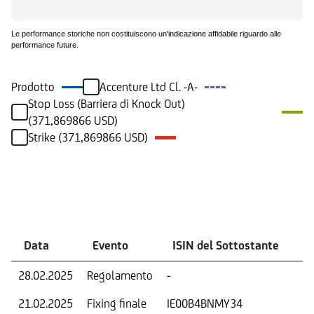
Le performance storiche non costituiscono un'indicazione affidabile riguardo alle
performance future.
Prodotto
Accenture Ltd Cl. -A-
Stop Loss (Barriera di Knock Out)
(371,869866 USD)
Strike (371,869866 USD)
Eventi
Data
Evento
ISIN del Sottostante
V
28.02.2025
Regolamento
-
Ri
21.02.2025
Fixing finale
IE00B4BNMY34
Tas