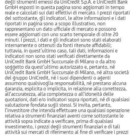
degli strumenti emessi da UniCredit S.p.A. e UniCredit Bank
GmbH esposti in questa pagina sono aggiornati in tempo
reale e calcolati sui dati effettivi di mercato. I prezzi riportati
del sottostante, gli indicatori, le altre informazioni e i dati
riportati in pagina sono a scopo illustrativo, non
rappresentano un dato ufficiale di mercato e possono
essere aggiornati con uno scarto temporale di oltre 20
minuti. I prezzi, i dati e gli indicatori sono stati elaborati
internamente o ottenuti da fonti ritenute affidabili;
tuttavia, in quest’ultimo caso, tali dati, informazioni e
indicatori non sono stati verificati direttamente da
UniCredit Bank GmbH Succursale di Milano o da altro
soggetto da quest’ultimo autorizzato e, pertanto, né
UniCredit Bank GmbH Succursale di Milano, né altra società
del gruppo UniCredit, né i suoi dipendenti o agenti
assumono qualsivoglia responsabilità, né prestano alcuna
garanzia, esplicita o implicita, in relazione alla correttezza,
all’accuratezza, alla completezza o all’idoneità delle
quotazioni, dati e/o indicatori sopra riportati, né di qualsiasi
valutazione fondata sugli stessi. Si invita, pertanto,
l’investitore che intenda effettuare una qualsiasi operazione
relativa a strumenti finanziari aventi come sottostante le
attività sopra indicate a verificare, prima di qualsiasi
investimento, i prezzi degli strumenti finanziari e di tali
attività sui mercati di riferimento al fine di verificare i prezzi