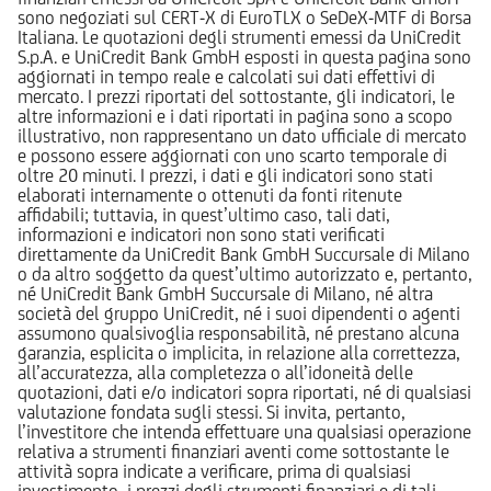
sono negoziati sul CERT-X di EuroTLX o SeDeX-MTF di Borsa
Italiana. Le quotazioni degli strumenti emessi da UniCredit
S.p.A. e UniCredit Bank GmbH esposti in questa pagina sono
aggiornati in tempo reale e calcolati sui dati effettivi di
mercato. I prezzi riportati del sottostante, gli indicatori, le
altre informazioni e i dati riportati in pagina sono a scopo
illustrativo, non rappresentano un dato ufficiale di mercato
e possono essere aggiornati con uno scarto temporale di
oltre 20 minuti. I prezzi, i dati e gli indicatori sono stati
elaborati internamente o ottenuti da fonti ritenute
affidabili; tuttavia, in quest’ultimo caso, tali dati,
informazioni e indicatori non sono stati verificati
direttamente da UniCredit Bank GmbH Succursale di Milano
o da altro soggetto da quest’ultimo autorizzato e, pertanto,
né UniCredit Bank GmbH Succursale di Milano, né altra
società del gruppo UniCredit, né i suoi dipendenti o agenti
assumono qualsivoglia responsabilità, né prestano alcuna
garanzia, esplicita o implicita, in relazione alla correttezza,
all’accuratezza, alla completezza o all’idoneità delle
quotazioni, dati e/o indicatori sopra riportati, né di qualsiasi
valutazione fondata sugli stessi. Si invita, pertanto,
l’investitore che intenda effettuare una qualsiasi operazione
relativa a strumenti finanziari aventi come sottostante le
attività sopra indicate a verificare, prima di qualsiasi
investimento, i prezzi degli strumenti finanziari e di tali