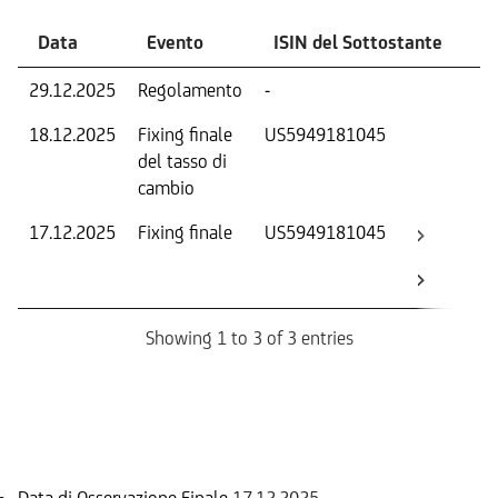
Data
Evento
ISIN del Sottostante
V
29.12.2025
Regolamento
-
Ri
18.12.2025
Fixing finale
US5949181045
Tas
del tasso di
ca
cambio
17.12.2025
Fixing finale
US5949181045
Val
Dat
Os
Showing 1 to 3 of 3 entries
Informazioni sul rimborso
Data di Osservazione Finale
17.12.2025