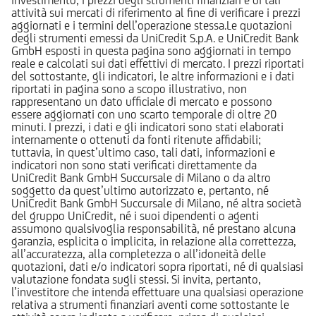
attività sui mercati di riferimento al fine di verificare i prezzi
aggiornati e i termini dell’operazione stessa.Le quotazioni
degli strumenti emessi da UniCredit S.p.A. e UniCredit Bank
GmbH esposti in questa pagina sono aggiornati in tempo
reale e calcolati sui dati effettivi di mercato. I prezzi riportati
del sottostante, gli indicatori, le altre informazioni e i dati
riportati in pagina sono a scopo illustrativo, non
rappresentano un dato ufficiale di mercato e possono
essere aggiornati con uno scarto temporale di oltre 20
minuti. I prezzi, i dati e gli indicatori sono stati elaborati
internamente o ottenuti da fonti ritenute affidabili;
tuttavia, in quest’ultimo caso, tali dati, informazioni e
indicatori non sono stati verificati direttamente da
UniCredit Bank GmbH Succursale di Milano o da altro
soggetto da quest’ultimo autorizzato e, pertanto, né
UniCredit Bank GmbH Succursale di Milano, né altra società
del gruppo UniCredit, né i suoi dipendenti o agenti
assumono qualsivoglia responsabilità, né prestano alcuna
garanzia, esplicita o implicita, in relazione alla correttezza,
all’accuratezza, alla completezza o all’idoneità delle
quotazioni, dati e/o indicatori sopra riportati, né di qualsiasi
valutazione fondata sugli stessi. Si invita, pertanto,
l’investitore che intenda effettuare una qualsiasi operazione
relativa a strumenti finanziari aventi come sottostante le