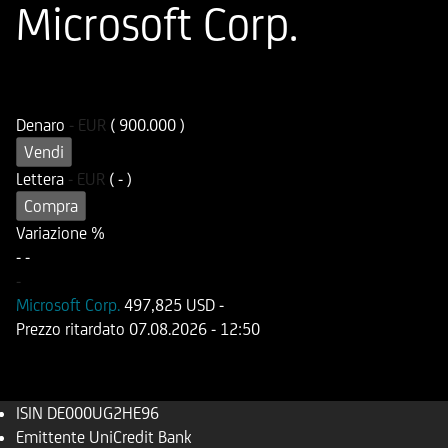
Microsoft Corp.
ISIN
Codice di Negoziazione
DE000UG2HE96
UG2HE9
Denaro
-
EUR
( 900.000 )
Vendi
Lettera
-
EUR
( - )
Compra
Variazione %
-
-
-
Microsoft Corp.
497,825 USD
-
Prezzo ritardato
07.08.2026
- 12:50
ISIN
DE000UG2HE96
Emittente
UniCredit Bank