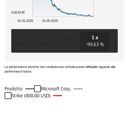
0,00 EUR
01.01.2025
01.05.2025
1 D
3 m
6 m
1 a
3 a
+0,00 %
-96,41 %
-99,11 %
-99,63 %
-99,63 
Le performance storiche non costituiscono un'indicazione affidabile riguardo alle
performance future.
Prodotto
Microsoft Corp.
Strike (400,00 USD)
Eventi