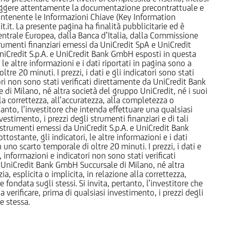
 leggere attentamente la documentazione precontrattuale e
 contenente le Informazioni Chiave (Key Information
it. La presente pagina ha finalità pubblicitarie ed è
trale Europea, dalla Banca d’Italia, dalla Commissione
strumenti finanziari emessi da UniCredit SpA e UniCredit
iCredit S.p.A. e UniCredit Bank GmbH esposti in questa
 le altre informazioni e i dati riportati in pagina sono a
e 20 minuti. I prezzi, i dati e gli indicatori sono stati
tori non sono stati verificati direttamente da UniCredit Bank
i Milano, né altra società del gruppo UniCredit, né i suoi
a correttezza, all’accuratezza, alla completezza o
rtanto, l’investitore che intenda effettuare una qualsiasi
estimento, i prezzi degli strumenti finanziari e di tali
li strumenti emessi da UniCredit S.p.A. e UniCredit Bank
tostante, gli indicatori, le altre informazioni e i dati
uno scarto temporale di oltre 20 minuti. I prezzi, i dati e
, informazioni e indicatori non sono stati verificati
 UniCredit Bank GmbH Succursale di Milano, né altra
 esplicita o implicita, in relazione alla correttezza,
 fondata sugli stessi. Si invita, pertanto, l’investitore che
 verificare, prima di qualsiasi investimento, i prezzi degli
ne stessa.