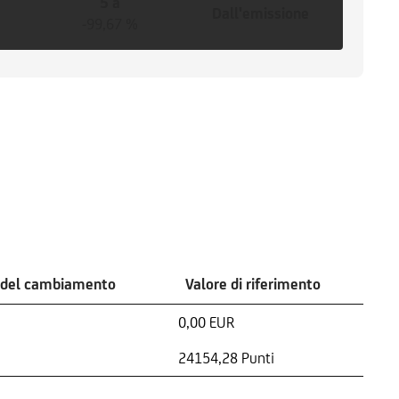
5 a
Dall'emissione
-99,67 %
 del cambiamento
Valore di riferimento
0,00 EUR
24154,28 Punti