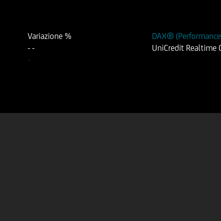
Variazione %
DAX® (Performance
-
-
UniCredit Realtime
-