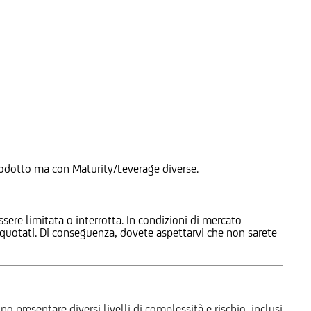
 Prodotto ma con Maturity/Leverage diverse.
ssere limitata o interrotta. In condizioni di mercato
e quotati. Di conseguenza, dovete aspettarvi che non sarete
o presentare diversi livelli di complessità e rischio, inclusi