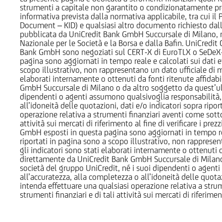
strumenti a capitale non garantito o condizionatamente pr
informativa prevista dalla normativa applicabile, tra cui i
Document – KID) e qualsiasi altro documento richiesto dalla 
pubblicata da UniCredit Bank GmbH Succursale di Milano, 
Nazionale per le Società e la Borsa e dalla Bafin. UniCredit
Bank GmbH sono negoziati sul CERT-X di EuroTLX o SeDeX-MT
pagina sono aggiornati in tempo reale e calcolati sui dati effe
scopo illustrativo, non rappresentano un dato ufficiale di m
elaborati internamente o ottenuti da fonti ritenute affidabil
GmbH Succursale di Milano o da altro soggetto da quest’ult
dipendenti o agenti assumono qualsivoglia responsabilità, né
all’idoneità delle quotazioni, dati e/o indicatori sopra ripor
operazione relativa a strumenti finanziari aventi come sottost
attività sui mercati di riferimento al fine di verificare i pr
GmbH esposti in questa pagina sono aggiornati in tempo reale e
riportati in pagina sono a scopo illustrativo, non rappresen
gli indicatori sono stati elaborati internamente o ottenuti da
direttamente da UniCredit Bank GmbH Succursale di Milano 
società del gruppo UniCredit, né i suoi dipendenti o agenti 
all’accuratezza, alla completezza o all’idoneità delle quotazi
intenda effettuare una qualsiasi operazione relativa a strume
strumenti finanziari e di tali attività sui mercati di riferimen