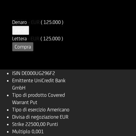
ISIN
Codice di Negoziazione
DE000UG296F2
UG296F
Denaro
-
EUR
( 125.000 )
Vendi
Lettera
-
EUR
( 125.000 )
Compra
ISIN
DE000UG296F2
Emittente
UniCredit Bank
GmbH
Tipo di prodotto
Covered
Warrant Put
Tipo di esercizio
Americano
Divisa di negoziazione
EUR
Strike
22500,00 Punti
Multiplo
0,001