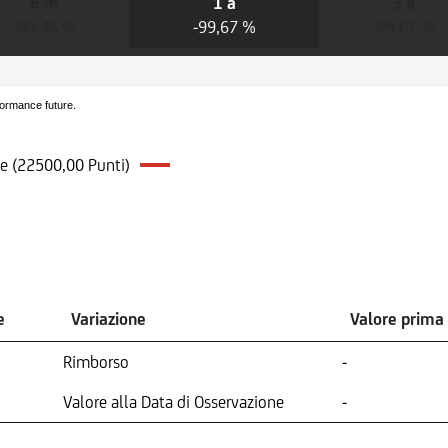
6 m
1 a
3 a
-99,45 %
-99,67 %
-99,67 %
formance future.
ke (22500,00 Punti)
e
Variazione
Valore prima
Rimborso
-
Valore alla Data di Osservazione
-