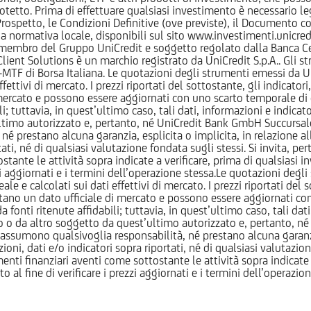
otetto. Prima di effettuare qualsiasi investimento è necessario
l Prospetto, le Condizioni Definitive (ove previste), il Documento
normativa locale, disponibili sul sito www.investimenti.unicredit.
membro del Gruppo UniCredit e soggetto regolato dalla Banca Cen
 Client Solutions è un marchio registrato da UniCredit S.p.A.. Gli 
F di Borsa Italiana. Le quotazioni degli strumenti emessi da Un
ttivi di mercato. I prezzi riportati del sottostante, gli indicatori,
ercato e possono essere aggiornati con uno scarto temporale di oltr
i; tuttavia, in quest’ultimo caso, tali dati, informazioni e indica
imo autorizzato e, pertanto, né UniCredit Bank GmbH Succursale d
 prestano alcuna garanzia, esplicita o implicita, in relazione all
tati, né di qualsiasi valutazione fondata sugli stessi. Si invita, pe
ante le attività sopra indicate a verificare, prima di qualsiasi inv
ezzi aggiornati e i termini dell’operazione stessa.Le quotazioni deg
 calcolati sui dati effettivi di mercato. I prezzi riportati del sot
tano un dato ufficiale di mercato e possono essere aggiornati con 
 fonti ritenute affidabili; tuttavia, in quest’ultimo caso, tali dati
o da altro soggetto da quest’ultimo autorizzato e, pertanto, né
assumono qualsivoglia responsabilità, né prestano alcuna garanzia,
oni, dati e/o indicatori sopra riportati, né di qualsiasi valutazione
nti finanziari aventi come sottostante le attività sopra indicate a
to al fine di verificare i prezzi aggiornati e i termini dell’operazio