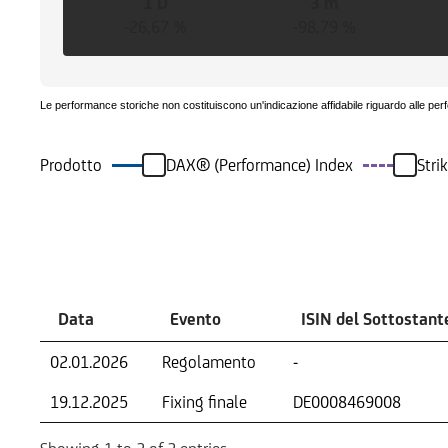
1 D
3 m
-26,67 %
-98,79 %
Le performance storiche non costituiscono un'indicazione affidabile riguardo alle per
Prodotto
DAX® (Performance) Index
Stri
Eventi
Data
Evento
ISIN del Sottostant
02.01.2026
Regolamento
-
19.12.2025
Fixing finale
DE0008469008