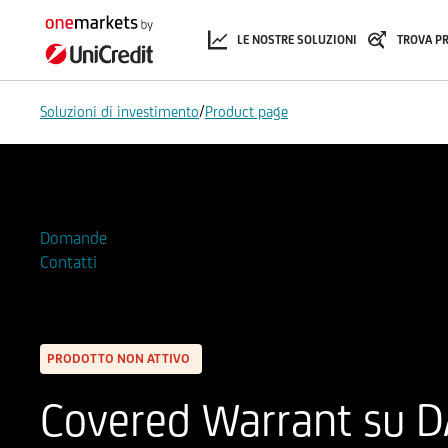
LE NOSTRE SOLUZIONI
TROVA P
/
Soluzioni di investimento
Product page
Aggiungi alla Watchlist
Domande
Contatti
PRODOTTO NON ATTIVO
Covered Warrant su 