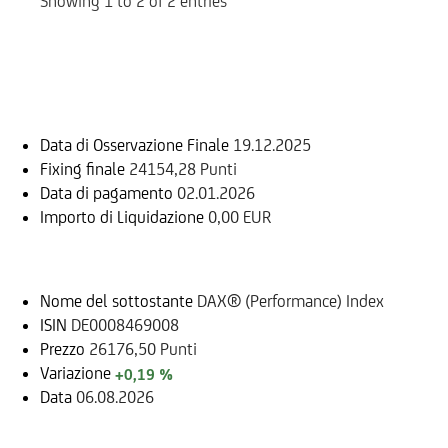
Showing 1 to 2 of 2 entries
Informazioni sul rimborso
Data di Osservazione Finale
19.12.2025
Fixing finale
24154,28 Punti
Data di pagamento
02.01.2026
Importo di Liquidazione
0,00 EUR
Sottostante
Nome del sottostante
DAX® (Performance) Index
ISIN
DE0008469008
Prezzo
26176,50 Punti
Variazione
+0,19 %
Data
06.08.2026
Documenti