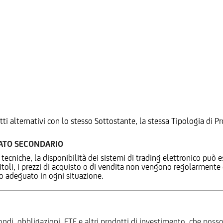
tti alternativi con lo stesso Sottostante, la stessa Tipologia di
CATO SECONDARIO
 tecniche, la disponibilità dei sistemi di trading elettronico può e
 titoli, i prezzi di acquisto o di vendita non vengono regolarment
zo adeguato in ogni situazione.
ndi, obbligazioni, ETF e altri prodotti di investimento, che posson