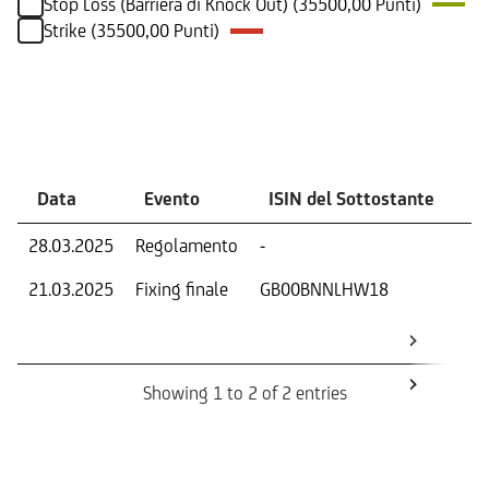
Stop Loss (Barriera di Knock Out) (35500,00 Punti)
Strike (35500,00 Punti)
Eventi
Data
Evento
ISIN del Sottostante
V
28.03.2025
Regolamento
-
Ri
21.03.2025
Fixing finale
GB00BNNLHW18
Val
Dat
Os
Showing 1 to 2 of 2 entries
Informazioni sul rimborso