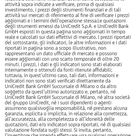
attività sopra indicate a verificare, prima di qualsiasi
investimento, i prezzi degli strumenti finanziari e di tali
attività sui mercati di riferimento al fine di verificare i prezzi
aggiornati e i termini dell’operazione stessa.Le quotazioni
degli strumenti emessi da UniCredit S.p.A. e UniCredit Bank
GmbH esposti in questa pagina sono aggiornati in tempo
reale e calcolati sui dati effettivi di mercato. I prezzi riportati
del sottostante, gli indicatori, le altre informazioni e i dati
riportati in pagina sono a scopo illustrativo, non
rappresentano un dato ufficiale di mercato e possono
essere aggiornati con uno scarto temporale di oltre 20
minuti. I prezzi, i dati e gli indicatori sono stati elaborati
internamente o ottenuti da fonti ritenute affidabili;
tuttavia, in quest’ultimo caso, tali dati, informazioni e
indicatori non sono stati verificati direttamente da
UniCredit Bank GmbH Succursale di Milano o da altro
soggetto da quest’ultimo autorizzato e, pertanto, né
UniCredit Bank GmbH Succursale di Milano, né altra società
del gruppo UniCredit, né i suoi dipendenti o agenti
assumono qualsivoglia responsabilità, né prestano alcuna
garanzia, esplicita o implicita, in relazione alla correttezza,
all’accuratezza, alla completezza o all’idoneità delle
quotazioni, dati e/o indicatori sopra riportati, né di qualsiasi
valutazione fondata sugli stessi. Si invita, pertanto,
l’investitore che intenda effettuare una qualsiasi operazione