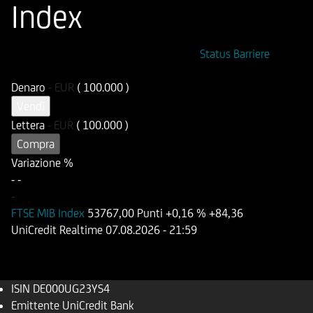
Index
ISIN
Codice di Negoziazione
Status Barriere
DE000UG23YS4
UG23YS
Denaro
-
EUR
( 100.000 )
Vendi
Lettera
-
EUR
( 100.000 )
Compra
Variazione %
-
-
-
FTSE MIB Index
53767,00 Punti
+0,16 %
+84,36
UniCredit Realtime
07.08.2026
- 21:59
ISIN
DE000UG23YS4
Emittente
UniCredit Bank