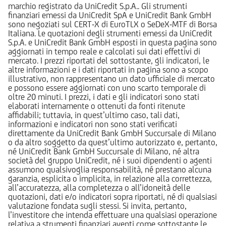
marchio registrato da UniCredit S.p.A.. Gli strumenti
finanziari emessi da UniCredit SpA e UniCredit Bank GmbH
sono negoziati sul CERT-X di EuroTLX o SeDeX-MTF di Borsa
Italiana. Le quotazioni degli strumenti emessi da UniCredit
S.p.A. e UniCredit Bank GmbH esposti in questa pagina sono
aggiornati in tempo reale e calcolati sui dati effettivi di
mercato. I prezzi riportati del sottostante, gli indicatori, le
altre informazioni e i dati riportati in pagina sono a scopo
illustrativo, non rappresentano un dato ufficiale di mercato
e possono essere aggiornati con uno scarto temporale di
oltre 20 minuti. I prezzi, i dati e gli indicatori sono stati
elaborati internamente o ottenuti da fonti ritenute
affidabili; tuttavia, in quest’ultimo caso, tali dati,
informazioni e indicatori non sono stati verificati
direttamente da UniCredit Bank GmbH Succursale di Milano
o da altro soggetto da quest’ultimo autorizzato e, pertanto,
né UniCredit Bank GmbH Succursale di Milano, né altra
società del gruppo UniCredit, né i suoi dipendenti o agenti
assumono qualsivoglia responsabilità, né prestano alcuna
garanzia, esplicita o implicita, in relazione alla correttezza,
all’accuratezza, alla completezza o all’idoneità delle
quotazioni, dati e/o indicatori sopra riportati, né di qualsiasi
valutazione fondata sugli stessi. Si invita, pertanto,
l’investitore che intenda effettuare una qualsiasi operazione
relativa a strumenti finanziari aventi come sottostante le