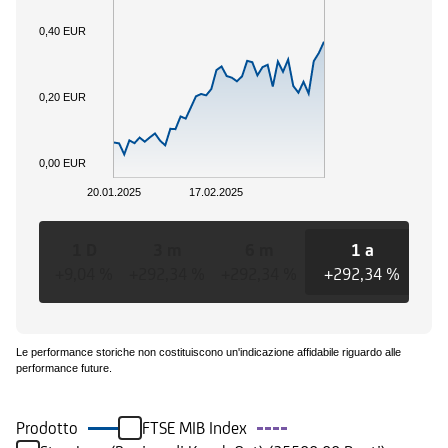
0,40 EUR
0,20 EUR
0,00 EUR
20.01.2025
17.02.2025
1 D
3 m
6 m
1 a
+9,04 %
+292,34 %
+292,34 %
+292,34 %
+2
Le performance storiche non costituiscono un'indicazione affidabile riguardo alle
performance future.
Prodotto
FTSE MIB Index