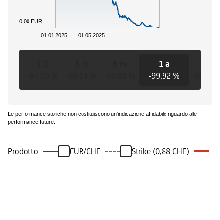
0,00 EUR
01.01.2025
01.05.2025
1 D
3 m
6 m
1 a
3 a
-84,29 %
-99,14 %
-99,82 %
-99,92 %
-99,92 
Le performance storiche non costituiscono un'indicazione affidabile riguardo alle
performance future.
Prodotto
EUR/CHF
Strike (0,88 CHF)
Eventi