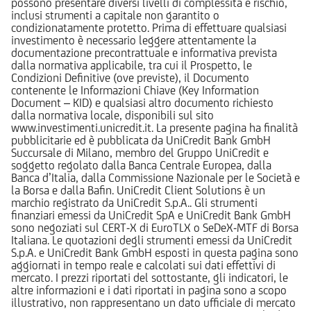
possono presentare diversi livelli di complessità e rischio,
inclusi strumenti a capitale non garantito o
condizionatamente protetto. Prima di effettuare qualsiasi
investimento è necessario leggere attentamente la
documentazione precontrattuale e informativa prevista
dalla normativa applicabile, tra cui il Prospetto, le
Condizioni Definitive (ove previste), il Documento
contenente le Informazioni Chiave (Key Information
Document – KID) e qualsiasi altro documento richiesto
dalla normativa locale, disponibili sul sito
www.investimenti.unicredit.it. La presente pagina ha finalità
pubblicitarie ed è pubblicata da UniCredit Bank GmbH
Succursale di Milano, membro del Gruppo UniCredit e
soggetto regolato dalla Banca Centrale Europea, dalla
Banca d’Italia, dalla Commissione Nazionale per le Società e
la Borsa e dalla Bafin. UniCredit Client Solutions è un
marchio registrato da UniCredit S.p.A.. Gli strumenti
finanziari emessi da UniCredit SpA e UniCredit Bank GmbH
sono negoziati sul CERT-X di EuroTLX o SeDeX-MTF di Borsa
Italiana. Le quotazioni degli strumenti emessi da UniCredit
S.p.A. e UniCredit Bank GmbH esposti in questa pagina sono
aggiornati in tempo reale e calcolati sui dati effettivi di
mercato. I prezzi riportati del sottostante, gli indicatori, le
altre informazioni e i dati riportati in pagina sono a scopo
illustrativo, non rappresentano un dato ufficiale di mercato