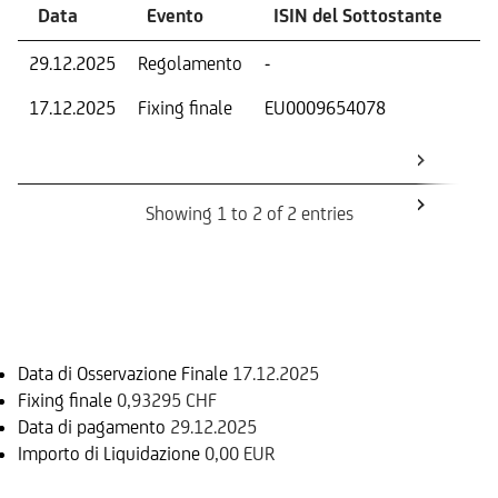
Data
Evento
ISIN del Sottostante
V
29.12.2025
Regolamento
-
Ri
17.12.2025
Fixing finale
EU0009654078
Val
Dat
Os
Showing 1 to 2 of 2 entries
Informazioni sul rimborso
Data di Osservazione Finale
17.12.2025
Fixing finale
0,93295 CHF
Data di pagamento
29.12.2025
Importo di Liquidazione
0,00 EUR
Sottostante