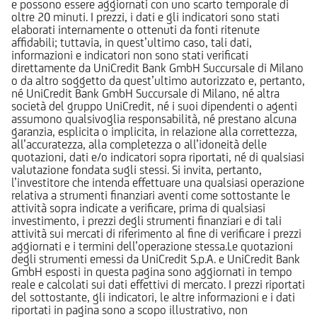
e possono essere aggiornati con uno scarto temporale di
oltre 20 minuti. I prezzi, i dati e gli indicatori sono stati
elaborati internamente o ottenuti da fonti ritenute
affidabili; tuttavia, in quest’ultimo caso, tali dati,
informazioni e indicatori non sono stati verificati
direttamente da UniCredit Bank GmbH Succursale di Milano
o da altro soggetto da quest’ultimo autorizzato e, pertanto,
né UniCredit Bank GmbH Succursale di Milano, né altra
società del gruppo UniCredit, né i suoi dipendenti o agenti
assumono qualsivoglia responsabilità, né prestano alcuna
garanzia, esplicita o implicita, in relazione alla correttezza,
all’accuratezza, alla completezza o all’idoneità delle
quotazioni, dati e/o indicatori sopra riportati, né di qualsiasi
valutazione fondata sugli stessi. Si invita, pertanto,
l’investitore che intenda effettuare una qualsiasi operazione
relativa a strumenti finanziari aventi come sottostante le
attività sopra indicate a verificare, prima di qualsiasi
investimento, i prezzi degli strumenti finanziari e di tali
attività sui mercati di riferimento al fine di verificare i prezzi
aggiornati e i termini dell’operazione stessa.Le quotazioni
degli strumenti emessi da UniCredit S.p.A. e UniCredit Bank
GmbH esposti in questa pagina sono aggiornati in tempo
reale e calcolati sui dati effettivi di mercato. I prezzi riportati
del sottostante, gli indicatori, le altre informazioni e i dati
riportati in pagina sono a scopo illustrativo, non