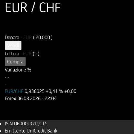
EUR / CHF
ISIN
Codice di Negoziazione
DE000UG1QC15
UG1QC1
Denaro
-
EUR
( 20.000 )
Vendi
Lettera
-
EUR
( - )
Compra
Variazione %
-
-
-
EUR/CHF
0,936025
+0,41 %
+0,00
Forex
06.08.2026
- 22:04
ISIN
DE000UG1QC15
Emittente
UniCredit Bank