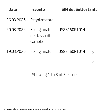
Data
Evento
ISIN del Sottostante
V
26.03.2025
Regolamento
-
Ri
20.03.2025
Fixing finale
US88160R1014
Tas
del tasso di
ca
cambio
19.03.2025
Fixing finale
US88160R1014
Val
Dat
Os
Showing 1 to 3 of 3 entries
Informazioni sul rimborso
Data di Osservazione Finale
19.03.2025