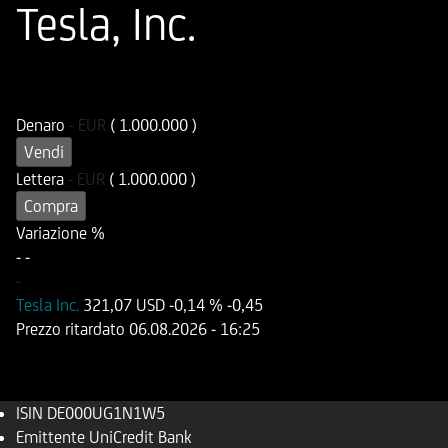
Tesla, Inc.
ISIN
Codice di Negoziazione
DE000UG1N1W5
UG1N1W
Denaro
-
EUR
( 1.000.000 )
Vendi
Lettera
-
EUR
( 1.000.000 )
Compra
Variazione %
-
-
-
Tesla Inc.
321,07 USD
-0,14 %
-0,45
Prezzo ritardato
06.08.2026
- 16:25
ISIN
DE000UG1N1W5
Emittente
UniCredit Bank