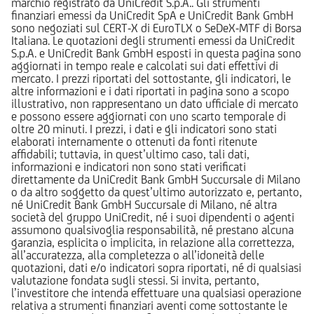
marchio registrato da UniCredit S.p.A.. Gli strumenti
finanziari emessi da UniCredit SpA e UniCredit Bank GmbH
sono negoziati sul CERT-X di EuroTLX o SeDeX-MTF di Borsa
Italiana. Le quotazioni degli strumenti emessi da UniCredit
S.p.A. e UniCredit Bank GmbH esposti in questa pagina sono
aggiornati in tempo reale e calcolati sui dati effettivi di
mercato. I prezzi riportati del sottostante, gli indicatori, le
altre informazioni e i dati riportati in pagina sono a scopo
illustrativo, non rappresentano un dato ufficiale di mercato
e possono essere aggiornati con uno scarto temporale di
oltre 20 minuti. I prezzi, i dati e gli indicatori sono stati
elaborati internamente o ottenuti da fonti ritenute
affidabili; tuttavia, in quest’ultimo caso, tali dati,
informazioni e indicatori non sono stati verificati
direttamente da UniCredit Bank GmbH Succursale di Milano
o da altro soggetto da quest’ultimo autorizzato e, pertanto,
né UniCredit Bank GmbH Succursale di Milano, né altra
società del gruppo UniCredit, né i suoi dipendenti o agenti
assumono qualsivoglia responsabilità, né prestano alcuna
garanzia, esplicita o implicita, in relazione alla correttezza,
all’accuratezza, alla completezza o all’idoneità delle
quotazioni, dati e/o indicatori sopra riportati, né di qualsiasi
valutazione fondata sugli stessi. Si invita, pertanto,
l’investitore che intenda effettuare una qualsiasi operazione
relativa a strumenti finanziari aventi come sottostante le