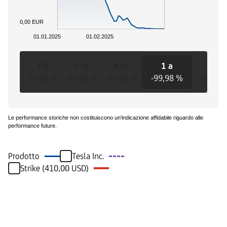
0,00 EUR
01.01.2025
01.02.2025
1 D
3 m
6 m
1 a
3 a
+0,00 %
-99,98 %
-99,98 %
-99,98 %
-99,98 
Le performance storiche non costituiscono un'indicazione affidabile riguardo alle
performance future.
Prodotto
Tesla Inc.
Strike (410,00 USD)
Eventi