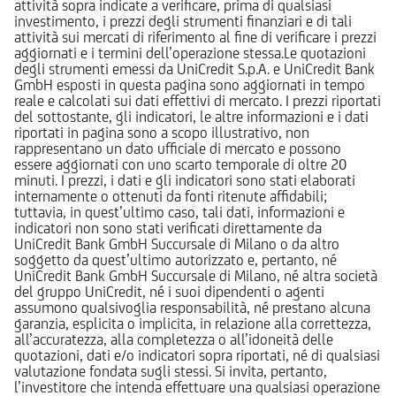
attività sopra indicate a verificare, prima di qualsiasi
investimento, i prezzi degli strumenti finanziari e di tali
attività sui mercati di riferimento al fine di verificare i prezzi
aggiornati e i termini dell’operazione stessa.Le quotazioni
degli strumenti emessi da UniCredit S.p.A. e UniCredit Bank
GmbH esposti in questa pagina sono aggiornati in tempo
reale e calcolati sui dati effettivi di mercato. I prezzi riportati
del sottostante, gli indicatori, le altre informazioni e i dati
riportati in pagina sono a scopo illustrativo, non
rappresentano un dato ufficiale di mercato e possono
essere aggiornati con uno scarto temporale di oltre 20
minuti. I prezzi, i dati e gli indicatori sono stati elaborati
internamente o ottenuti da fonti ritenute affidabili;
tuttavia, in quest’ultimo caso, tali dati, informazioni e
indicatori non sono stati verificati direttamente da
UniCredit Bank GmbH Succursale di Milano o da altro
soggetto da quest’ultimo autorizzato e, pertanto, né
UniCredit Bank GmbH Succursale di Milano, né altra società
del gruppo UniCredit, né i suoi dipendenti o agenti
assumono qualsivoglia responsabilità, né prestano alcuna
garanzia, esplicita o implicita, in relazione alla correttezza,
all’accuratezza, alla completezza o all’idoneità delle
quotazioni, dati e/o indicatori sopra riportati, né di qualsiasi
valutazione fondata sugli stessi. Si invita, pertanto,
l’investitore che intenda effettuare una qualsiasi operazione