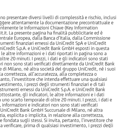
o presentare diversi livelli di complessità e rischio, inclusi
 leggere attentamente la documentazione precontrattuale e
 contenente le Informazioni Chiave (Key Information
it. La presente pagina ha finalità pubblicitarie ed è
trale Europea, dalla Banca d’Italia, dalla Commissione
strumenti finanziari emessi da UniCredit SpA e UniCredit
iCredit S.p.A. e UniCredit Bank GmbH esposti in questa
 le altre informazioni e i dati riportati in pagina sono a
e 20 minuti. I prezzi, i dati e gli indicatori sono stati
tori non sono stati verificati direttamente da UniCredit Bank
i Milano, né altra società del gruppo UniCredit, né i suoi
a correttezza, all’accuratezza, alla completezza o
rtanto, l’investitore che intenda effettuare una qualsiasi
estimento, i prezzi degli strumenti finanziari e di tali
li strumenti emessi da UniCredit S.p.A. e UniCredit Bank
tostante, gli indicatori, le altre informazioni e i dati
uno scarto temporale di oltre 20 minuti. I prezzi, i dati e
, informazioni e indicatori non sono stati verificati
 UniCredit Bank GmbH Succursale di Milano, né altra
 esplicita o implicita, in relazione alla correttezza,
 fondata sugli stessi. Si invita, pertanto, l’investitore che
 verificare, prima di qualsiasi investimento, i prezzi degli