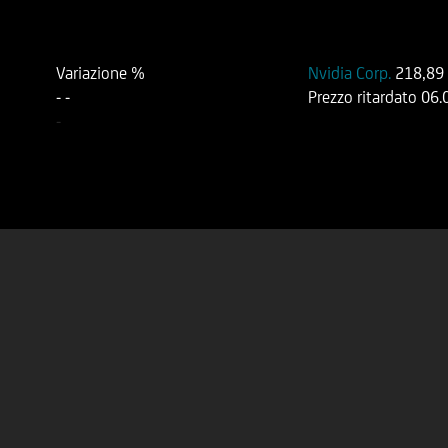
Variazione %
Nvidia Corp.
218,89
-
-
Prezzo ritardato
06.
-