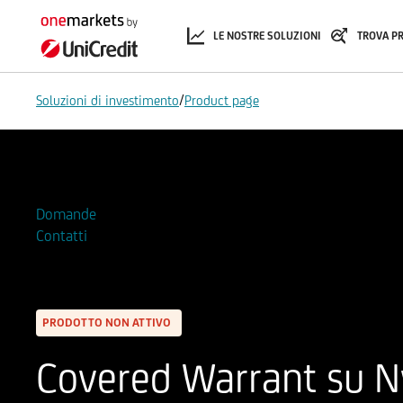
LE NOSTRE SOLUZIONI
TROVA P
/
Soluzioni di investimento
Product page
Aggiungi alla Watchlist
Domande
Contatti
PRODOTTO NON ATTIVO
Covered Warrant su Nv