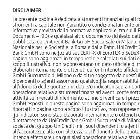
DISCLAIMER
La presente pagina è dedicata a strumenti finanziari quali fo
strumenti a capitale non garantito o condizionatamente pr
informativa prevista dalla normativa applicabile, tra cui i
Document – KID) e qualsiasi altro documento richiesto dalla 
pubblicata da UniCredit Bank GmbH Succursale di Milano, 
Nazionale per le Società e la Borsa e dalla Bafin. UniCredit
Bank GmbH sono negoziati sul CERT-X di EuroTLX o SeDeX-MT
pagina sono aggiornati in tempo reale e calcolati sui dati effe
scopo illustrativo, non rappresentano un dato ufficiale di m
elaborati internamente o ottenuti da fonti ritenute affidabil
GmbH Succursale di Milano o da altro soggetto da quest’ult
dipendenti o agenti assumono qualsivoglia responsabilità, né
all’idoneità delle quotazioni, dati e/o indicatori sopra ripor
operazione relativa a strumenti finanziari aventi come sottost
attività sui mercati di riferimento al fine di verificare i pr
GmbH esposti in questa pagina sono aggiornati in tempo reale e
riportati in pagina sono a scopo illustrativo, non rappresen
gli indicatori sono stati elaborati internamente o ottenuti da
direttamente da UniCredit Bank GmbH Succursale di Milano 
società del gruppo UniCredit, né i suoi dipendenti o agenti 
all’accuratezza, alla completezza o all’idoneità delle quotazi
intenda effettuare una qualsiasi operazione relativa a strume