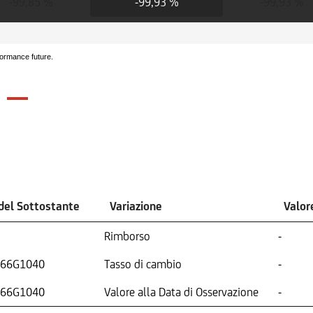
-99,85 %
-99,93 %
-99,93 %
formance future.
del Sottostante
Variazione
Valor
Rimborso
-
66G1040
Tasso di cambio
-
66G1040
Valore alla Data di Osservazione
-