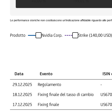
+0,00 %
-99,01 %
Le performance storiche non costituiscono un'indicazione affidabile riguardo alle per
Prodotto
Nvidia Corp.
Strike (140,00 USD)
Eventi
Data
Evento
ISIN 
29.12.2025
Regolamento
-
18.12.2025
Fixing finale del tasso di cambio
US670
17.12.2025
Fixing finale
US670