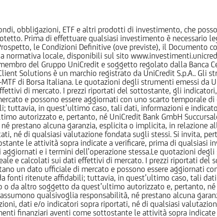
ndi, obbligazioni, ETF e altri prodotti di investimento, che posson
otetto. Prima di effettuare qualsiasi investimento è necessario
l Prospetto, le Condizioni Definitive (ove previste), il Documento
normativa locale, disponibili sul sito www.investimenti.unicredit.
membro del Gruppo UniCredit e soggetto regolato dalla Banca Cen
 Client Solutions è un marchio registrato da UniCredit S.p.A.. Gli 
F di Borsa Italiana. Le quotazioni degli strumenti emessi da Un
ttivi di mercato. I prezzi riportati del sottostante, gli indicatori,
ercato e possono essere aggiornati con uno scarto temporale di oltr
i; tuttavia, in quest’ultimo caso, tali dati, informazioni e indica
imo autorizzato e, pertanto, né UniCredit Bank GmbH Succursale d
 prestano alcuna garanzia, esplicita o implicita, in relazione all
tati, né di qualsiasi valutazione fondata sugli stessi. Si invita, pe
ante le attività sopra indicate a verificare, prima di qualsiasi inv
ezzi aggiornati e i termini dell’operazione stessa.Le quotazioni deg
 calcolati sui dati effettivi di mercato. I prezzi riportati del sot
tano un dato ufficiale di mercato e possono essere aggiornati con 
 fonti ritenute affidabili; tuttavia, in quest’ultimo caso, tali dati
o da altro soggetto da quest’ultimo autorizzato e, pertanto, né
assumono qualsivoglia responsabilità, né prestano alcuna garanzia,
oni, dati e/o indicatori sopra riportati, né di qualsiasi valutazione
nti finanziari aventi come sottostante le attività sopra indicate a