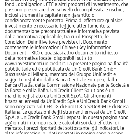
fondi, obbligazioni, ETF e altri prodotti di investimento, che
possono presentare diversi livelli di complessità e rischio,
inclusi strumenti a capitale non garantito o
condizionatamente protetto. Prima di effettuare qualsiasi
investimento è necessario leggere attentamente la
documentazione precontrattuale e informativa prevista
dalla normativa applicabile, tra cui il Prospetto, le
Condizioni Definitive (ove previste), il Documento
contenente le Informazioni Chiave (Key Information
Document – KID) e qualsiasi altro documento richiesto
dalla normativa locale, disponibili sul sito
www.investimenti.unicredit.it. La presente pagina ha finalità
pubblicitarie ed è pubblicata da UniCredit Bank GmbH
Succursale di Milano, membro del Gruppo UniCredit e
soggetto regolato dalla Banca Centrale Europea, dalla
Banca d’Italia, dalla Commissione Nazionale per le Società e
la Borsa e dalla Bafin. UniCredit Client Solutions è un
marchio registrato da UniCredit S.p.A.. Gli strumenti
finanziari emessi da UniCredit SpA e UniCredit Bank GmbH
sono negoziati sul CERT-X di EuroTLX o SeDeX-MTF di Borsa
Italiana. Le quotazioni degli strumenti emessi da UniCredit
S.p.A. e UniCredit Bank GmbH esposti in questa pagina sono
aggiornati in tempo reale e calcolati sui dati effettivi di
mercato. I prezzi riportati del sottostante, gli indicatori, le
altre informazioni e i dati riportati in pagina sono a scopo