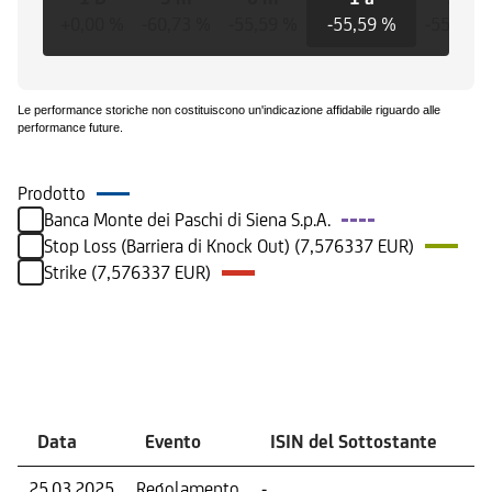
+0,00 %
-60,73 %
-55,59 %
-55,59 %
-55,59 
Le performance storiche non costituiscono un'indicazione affidabile riguardo alle
performance future.
Prodotto
Banca Monte dei Paschi di Siena S.p.A.
Stop Loss (Barriera di Knock Out) (7,576337 EUR)
Strike (7,576337 EUR)
Eventi
Data
Evento
ISIN del Sottostante
V
25.03.2025
Regolamento
-
Ri