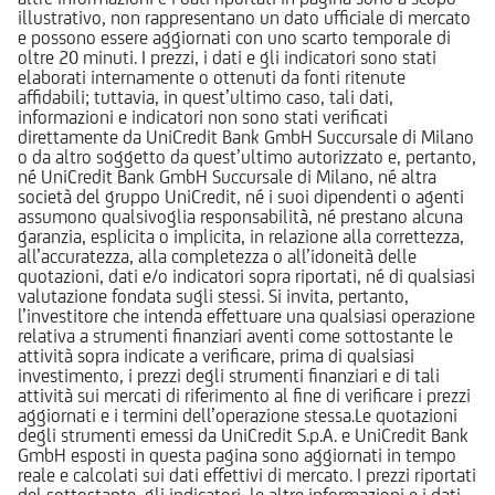
illustrativo, non rappresentano un dato ufficiale di mercato
e possono essere aggiornati con uno scarto temporale di
oltre 20 minuti. I prezzi, i dati e gli indicatori sono stati
elaborati internamente o ottenuti da fonti ritenute
affidabili; tuttavia, in quest’ultimo caso, tali dati,
informazioni e indicatori non sono stati verificati
direttamente da UniCredit Bank GmbH Succursale di Milano
o da altro soggetto da quest’ultimo autorizzato e, pertanto,
né UniCredit Bank GmbH Succursale di Milano, né altra
società del gruppo UniCredit, né i suoi dipendenti o agenti
assumono qualsivoglia responsabilità, né prestano alcuna
garanzia, esplicita o implicita, in relazione alla correttezza,
all’accuratezza, alla completezza o all’idoneità delle
quotazioni, dati e/o indicatori sopra riportati, né di qualsiasi
valutazione fondata sugli stessi. Si invita, pertanto,
l’investitore che intenda effettuare una qualsiasi operazione
relativa a strumenti finanziari aventi come sottostante le
attività sopra indicate a verificare, prima di qualsiasi
investimento, i prezzi degli strumenti finanziari e di tali
attività sui mercati di riferimento al fine di verificare i prezzi
aggiornati e i termini dell’operazione stessa.Le quotazioni
degli strumenti emessi da UniCredit S.p.A. e UniCredit Bank
GmbH esposti in questa pagina sono aggiornati in tempo
reale e calcolati sui dati effettivi di mercato. I prezzi riportati
del sottostante, gli indicatori, le altre informazioni e i dati