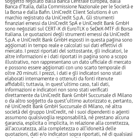
soggetto regolato dalla Banca Centrale Europea, dalla
Banca d’Italia, dalla Commissione Nazionale per le Società e
la Borsa e dalla Bafin. UniCredit Client Solutions è un
marchio registrato da UniCredit S.p.A.. Gli strumenti
finanziari emessi da UniCredit SpA e UniCredit Bank GmbH
sono negoziati sul CERT-X di EuroTLX o SeDeX-MTF di Borsa
Italiana. Le quotazioni degli strumenti emessi da UniCredit
S.p.A. e UniCredit Bank GmbH esposti in questa pagina sono
aggiornati in tempo reale e calcolati sui dati effettivi di
mercato. I prezzi riportati del sottostante, gli indicatori, le
altre informazioni e i dati riportati in pagina sono a scopo
illustrativo, non rappresentano un dato ufficiale di mercato
e possono essere aggiornati con uno scarto temporale di
oltre 20 minuti. I prezzi, i dati e gli indicatori sono stati
elaborati internamente o ottenuti da fonti ritenute
affidabili; tuttavia, in quest’ultimo caso, tali dati,
informazioni e indicatori non sono stati verificati
direttamente da UniCredit Bank GmbH Succursale di Milano
o da altro soggetto da quest’ultimo autorizzato e, pertanto,
né UniCredit Bank GmbH Succursale di Milano, né altra
società del gruppo UniCredit, né i suoi dipendenti o agenti
assumono qualsivoglia responsabilità, né prestano alcuna
garanzia, esplicita o implicita, in relazione alla correttezza,
all’accuratezza, alla completezza o all’idoneità delle
quotazioni, dati e/o indicatori sopra riportati, né di qualsiasi