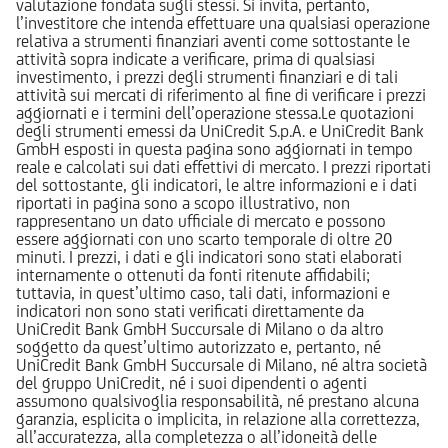
valutazione fondata sugli stessi. Si invita, pertanto,
l’investitore che intenda effettuare una qualsiasi operazione
relativa a strumenti finanziari aventi come sottostante le
attività sopra indicate a verificare, prima di qualsiasi
investimento, i prezzi degli strumenti finanziari e di tali
attività sui mercati di riferimento al fine di verificare i prezzi
aggiornati e i termini dell’operazione stessa.Le quotazioni
degli strumenti emessi da UniCredit S.p.A. e UniCredit Bank
GmbH esposti in questa pagina sono aggiornati in tempo
reale e calcolati sui dati effettivi di mercato. I prezzi riportati
del sottostante, gli indicatori, le altre informazioni e i dati
riportati in pagina sono a scopo illustrativo, non
rappresentano un dato ufficiale di mercato e possono
essere aggiornati con uno scarto temporale di oltre 20
minuti. I prezzi, i dati e gli indicatori sono stati elaborati
internamente o ottenuti da fonti ritenute affidabili;
tuttavia, in quest’ultimo caso, tali dati, informazioni e
indicatori non sono stati verificati direttamente da
UniCredit Bank GmbH Succursale di Milano o da altro
soggetto da quest’ultimo autorizzato e, pertanto, né
UniCredit Bank GmbH Succursale di Milano, né altra società
del gruppo UniCredit, né i suoi dipendenti o agenti
assumono qualsivoglia responsabilità, né prestano alcuna
garanzia, esplicita o implicita, in relazione alla correttezza,
all’accuratezza, alla completezza o all’idoneità delle