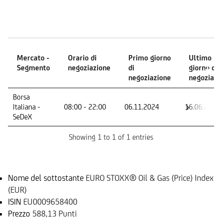
Mercati
Mercato -
Orario di
Primo giorno
Ultimo
Segmento
negoziazione
di
giorno di
negoziazione
negoziazi
Mercato -
Orario di
Primo giorno
Ultimo
Borsa
Segmento
negoziazione
di
giorno di
Italiana -
08:00 - 22:00
06.11.2024
16.06.2026
negoziazione
negoziazi
SeDeX
Showing 1 to 1 of 1 entries
Sottostante
Nome del sottostante
EURO STOXX® Oil & Gas (Price) Index
(EUR)
ISIN
EU0009658400
Prezzo
588,13 Punti