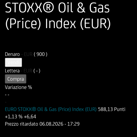
STOXX® Oil & Gas
(Price) Index (EUR)
ISIN
Codice di Negoziazione
DE000UG03YT4
UG03YT
Denaro
-
EUR
( 900 )
Vendi
Lettera
-
EUR
( - )
Compra
Variazione %
-
-
-
EURO STOXX® Oil & Gas (Price) Index (EUR)
588,13 Punti
+1,13 %
+6,64
Prezzo ritardato
06.08.2026
- 17:29