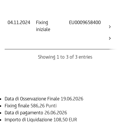
Dat
Os
04.11.2024
Fixing
EU0009658400
Fix
iniziale
ini
Str
Bo
Showing 1 to 3 of 3 entries
Informazioni sul rimborso
Data di Osservazione Finale
19.06.2026
Fixing finale
586,26 Punti
Data di pagamento
26.06.2026
Importo di Liquidazione
108,50 EUR