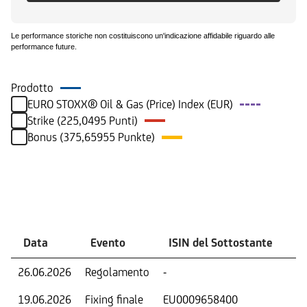
Le performance storiche non costituiscono un'indicazione affidabile riguardo alle
performance future.
Prodotto
EURO STOXX® Oil & Gas (Price) Index (EUR)
Strike (225,0495 Punti)
Bonus (375,65955 Punkte)
Eventi
Data
Evento
ISIN del Sottostante
V
26.06.2026
Regolamento
-
Ri
19.06.2026
Fixing finale
EU0009658400
Val