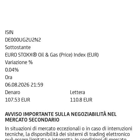
Top Bonus su EURO STOXX® Oil
& Gas (Price) Index (EUR)
ISIN
DE000UG2U2N2
Sottostante
EURO STOXX® Oil & Gas (Price) Index (EUR)
Variazione %
0.04%
Ora
06.08.2026 21:59
Denaro
Lettera
107.53 EUR
110.8 EUR
AVVISO IMPORTANTE SULLA NEGOZIABILITÀ NEL
MERCATO SECONDARIO
In situazioni di mercato eccezionali o in caso di interruzioni
tecniche, la disponibilità dei sistemi di trading elettronico
può essere limitata o interrotta. In condizioni di mercato