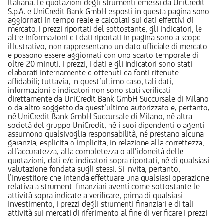
Italiana. Le quotazioni degli strumenti emessi da UniCredit
S.p.A. e UniCredit Bank GmbH esposti in questa pagina sono
aggiornati in tempo reale e calcolati sui dati effettivi di
mercato. I prezzi riportati del sottostante, gli indicatori, le
altre informazioni e i dati riportati in pagina sono a scopo
illustrativo, non rappresentano un dato ufficiale di mercato
e possono essere aggiornati con uno scarto temporale di
oltre 20 minuti. I prezzi, i dati e gli indicatori sono stati
elaborati internamente o ottenuti da fonti ritenute
affidabili; tuttavia, in quest’ultimo caso, tali dati,
informazioni e indicatori non sono stati verificati
direttamente da UniCredit Bank GmbH Succursale di Milano
o da altro soggetto da quest’ultimo autorizzato e, pertanto,
né UniCredit Bank GmbH Succursale di Milano, né altra
società del gruppo UniCredit, né i suoi dipendenti o agenti
assumono qualsivoglia responsabilità, né prestano alcuna
garanzia, esplicita o implicita, in relazione alla correttezza,
all’accuratezza, alla completezza o all’idoneità delle
quotazioni, dati e/o indicatori sopra riportati, né di qualsiasi
valutazione fondata sugli stessi. Si invita, pertanto,
l’investitore che intenda effettuare una qualsiasi operazione
relativa a strumenti finanziari aventi come sottostante le
attività sopra indicate a verificare, prima di qualsiasi
investimento, i prezzi degli strumenti finanziari e di tali
attività sui mercati di riferimento al fine di verificare i prezzi