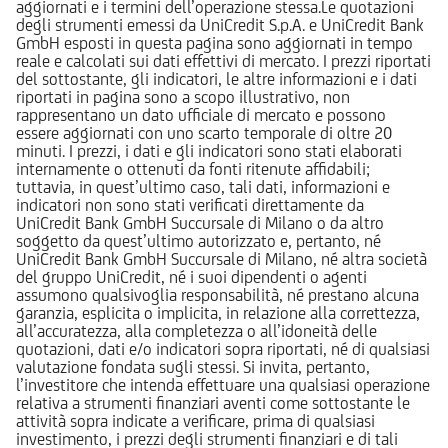
aggiornati e i termini dell’operazione stessa.Le quotazioni
degli strumenti emessi da UniCredit S.p.A. e UniCredit Bank
GmbH esposti in questa pagina sono aggiornati in tempo
reale e calcolati sui dati effettivi di mercato. I prezzi riportati
del sottostante, gli indicatori, le altre informazioni e i dati
riportati in pagina sono a scopo illustrativo, non
rappresentano un dato ufficiale di mercato e possono
essere aggiornati con uno scarto temporale di oltre 20
minuti. I prezzi, i dati e gli indicatori sono stati elaborati
internamente o ottenuti da fonti ritenute affidabili;
tuttavia, in quest’ultimo caso, tali dati, informazioni e
indicatori non sono stati verificati direttamente da
UniCredit Bank GmbH Succursale di Milano o da altro
soggetto da quest’ultimo autorizzato e, pertanto, né
UniCredit Bank GmbH Succursale di Milano, né altra società
del gruppo UniCredit, né i suoi dipendenti o agenti
assumono qualsivoglia responsabilità, né prestano alcuna
garanzia, esplicita o implicita, in relazione alla correttezza,
all’accuratezza, alla completezza o all’idoneità delle
quotazioni, dati e/o indicatori sopra riportati, né di qualsiasi
valutazione fondata sugli stessi. Si invita, pertanto,
l’investitore che intenda effettuare una qualsiasi operazione
relativa a strumenti finanziari aventi come sottostante le
attività sopra indicate a verificare, prima di qualsiasi
investimento, i prezzi degli strumenti finanziari e di tali