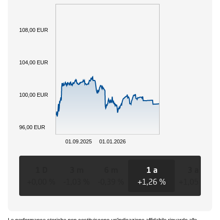
108,00 EUR
104,00 EUR
100,00 EUR
96,00 EUR
01.09.2025
01.01.2026
1 D
3 m
6 m
1 a
3 a
+0,00 %
-1,03 %
-0,39 %
+1,26 %
+1,05 %
+