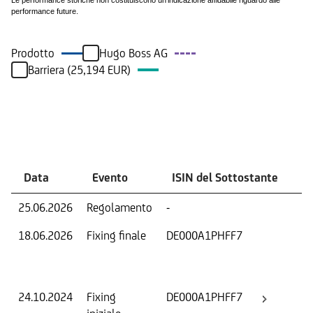
Le performance storiche non costituiscono un'indicazione affidabile riguardo alle
performance future.
Prodotto
Hugo Boss AG
Barriera (25,194 EUR)
Eventi
Data
Evento
ISIN del Sottostante
V
25.06.2026
Regolamento
-
Ri
18.06.2026
Fixing finale
DE000A1PHFF7
Val
Dat
Os
24.10.2024
Fixing
DE000A1PHFF7
Fix