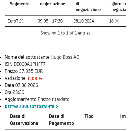
Segmento
negoziazione
di
giorno di
negoziazione
negoziazi
Mercato -
Orario di
Primo giorno
Ultimo
EuroTLX
09:05 - 17:30
28.10.2024
15.06.2026
Segmento
negoziazione
di
giorno di
negoziazione
negoziazi
Showing 1 to 1 of 1 entries
Sottostante
Nome del sottostante
Hugo Boss AG
ISIN
DE000A1PHFF7
Prezzo
37,955 EUR
Variazione
-0,08 %
Data
07.08.2026
Ora
23:29
Aggiornamento
Prezzo ritardato
DETTAGLI SUL SOTTOSTANTE
Data di
Data di
Tipo
Impo
Osservazione
Pagamento