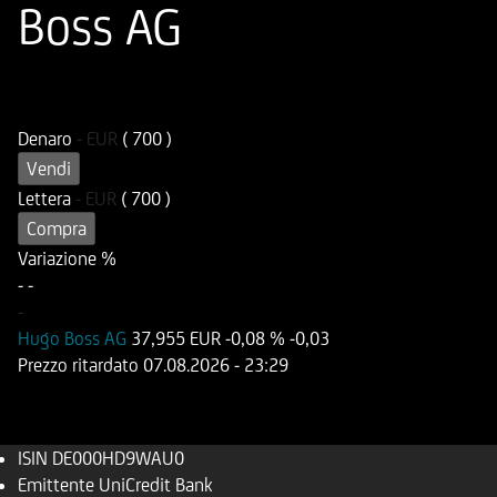
Boss AG
ISIN
Codice di Negoziazione
DE000HD9WAU0
UD9WAU
Denaro
-
EUR
( 700 )
Vendi
Lettera
-
EUR
( 700 )
Compra
Variazione %
-
-
-
Hugo Boss AG
37,955 EUR
-0,08 %
-0,03
Prezzo ritardato
07.08.2026
- 23:29
ISIN
DE000HD9WAU0
Emittente
UniCredit Bank