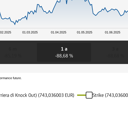
.02.2025
01.03.2025
01.04.2025
01.05.2025
01.06.2025
6 m
1 a
3 a
-85,19 %
-88,68 %
-88,68 %
formance future.
rriera di Knock Out) (743,036003 EUR)
Strike (743,0360