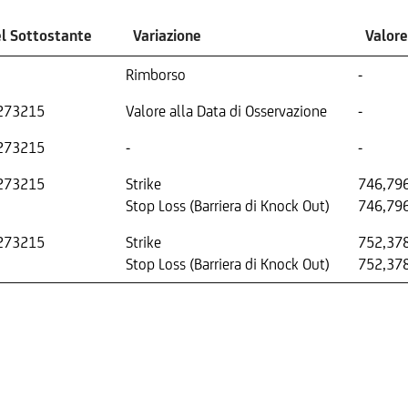
el Sottostante
Variazione
Valor
Rimborso
-
273215
Valore alla Data di Osservazione
-
273215
-
-
273215
Strike
746,79
Stop Loss (Barriera di Knock Out)
746,79
273215
Strike
752,37
Stop Loss (Barriera di Knock Out)
752,37