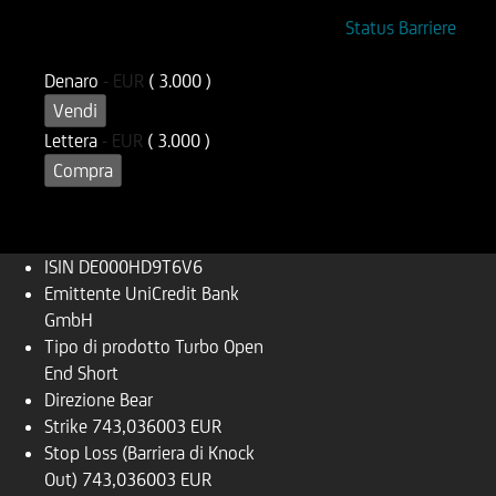
ISIN
Codice di Negoziazione
Status Barriere
DE000HD9T6V6
UD9T6V
Denaro
-
EUR
( 3.000 )
Vendi
Lettera
-
EUR
( 3.000 )
Compra
ISIN
DE000HD9T6V6
Emittente
UniCredit Bank
GmbH
Tipo di prodotto
Turbo Open
End Short
Direzione
Bear
Strike
743,036003 EUR
Stop Loss (Barriera di Knock
Out)
743,036003 EUR