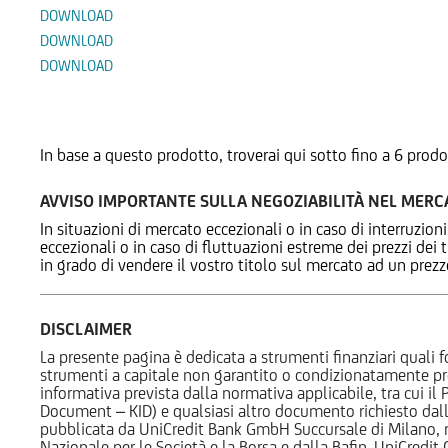
DOWNLOAD
DOWNLOAD
DOWNLOAD
Prodotti Alternativi
In base a questo prodotto, troverai qui sotto fino a 6 prodo
AVVISO IMPORTANTE SULLA NEGOZIABILITÀ NEL MER
In situazioni di mercato eccezionali o in caso di interruzioni
eccezionali o in caso di fluttuazioni estreme dei prezzi dei
in grado di vendere il vostro titolo sul mercato ad un prez
DISCLAIMER
La presente pagina è dedicata a strumenti finanziari quali fo
strumenti a capitale non garantito o condizionatamente pr
informativa prevista dalla normativa applicabile, tra cui i
Document – KID) e qualsiasi altro documento richiesto dalla 
pubblicata da UniCredit Bank GmbH Succursale di Milano, 
Nazionale per le Società e la Borsa e dalla Bafin. UniCredit