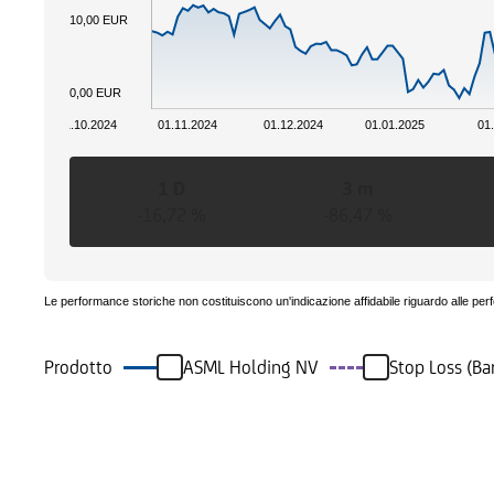
10,00 EUR
0,00 EUR
01.10.2024
01.11.2024
01.12.2024
01.01.2025
01
1 D
3 m
-16,72 %
-86,47 %
Le performance storiche non costituiscono un'indicazione affidabile riguardo alle per
Prodotto
ASML Holding NV
Stop Loss (Ba
Eventi