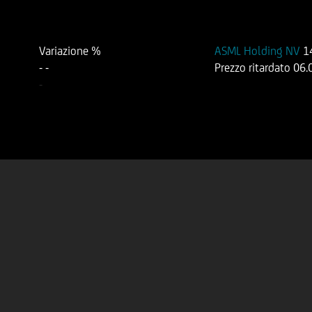
Variazione %
ASML Holding NV
1
-
-
Prezzo ritardato
06.
-