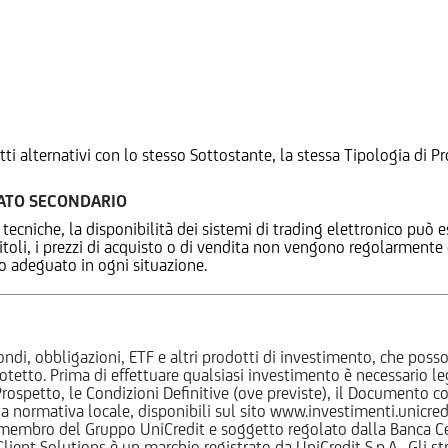
tti alternativi con lo stesso Sottostante, la stessa Tipologia di
CATO SECONDARIO
 tecniche, la disponibilità dei sistemi di trading elettronico può e
 titoli, i prezzi di acquisto o di vendita non vengono regolarment
zo adeguato in ogni situazione.
ndi, obbligazioni, ETF e altri prodotti di investimento, che posson
otetto. Prima di effettuare qualsiasi investimento è necessario
l Prospetto, le Condizioni Definitive (ove previste), il Documento
normativa locale, disponibili sul sito www.investimenti.unicredit.
membro del Gruppo UniCredit e soggetto regolato dalla Banca Cen
 Client Solutions è un marchio registrato da UniCredit S.p.A.. Gli 