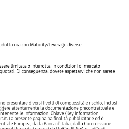
 Prodotto ma con Maturity/Leverage diverse.
ssere limitata o interrotta. In condizioni di mercato
e quotati. Di conseguenza, dovete aspettarvi che non sarete
o presentare diversi livelli di complessità e rischio, inclusi
 leggere attentamente la documentazione precontrattuale e
 contenente le Informazioni Chiave (Key Information
it. La presente pagina ha finalità pubblicitarie ed è
trale Europea, dalla Banca d’Italia, dalla Commissione
strumenti finanziari emessi da UniCredit SpA e UniCredit