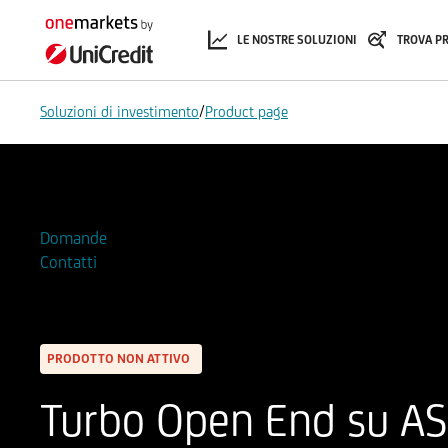
LE NOSTRE SOLUZIONI
TROVA P
/
Soluzioni di investimento
Product page
Aggiungi alla Watchlist
Domande
Contatti
PRODOTTO NON ATTIVO
Turbo Open End su AS