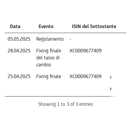
Eventi
Data
Evento
ISIN del Sottostante
V
05.05.2025
Regolamento
-
Ri
28.04.2025
Fixing finale
XC0009677409
Tas
del tasso di
ca
cambio
25.04.2025
Fixing finale
XC0009677409
Val
Dat
Os
Showing 1 to 3 of 3 entries
Informazioni sul rimborso