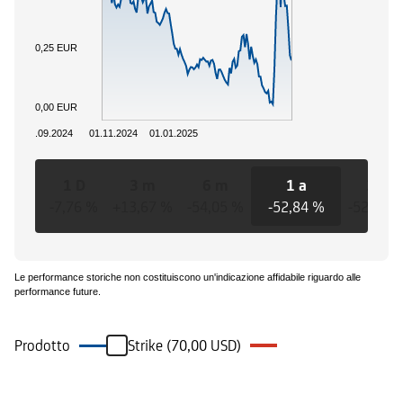
0,25 EUR
0,00 EUR
01.09.2024
01.11.2024
01.01.2025
1 D
3 m
6 m
1 a
3 a
-7,76 %
+13,67 %
-54,05 %
-52,84 %
-52,84 
Le performance storiche non costituiscono un'indicazione affidabile riguardo alle
performance future.
Prodotto
Strike (70,00 USD)