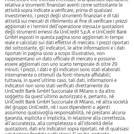
relativa a strumenti finanziari aventi come sottostante le
attività sopra indicate a verificare, prima di qualsiasi
investimento, i prezzi degli strumenti finanziari e di tali
attività sui mercati di riferimento al fine di verificare i prezzi
aggiornati e i termini dell’operazione stessa.Le quotazioni
degli strumenti emessi da UniCredit S.p.A. e UniCredit Bank
GmbH esposti in questa pagina sono aggiornati in tempo
reale e calcolati sui dati effettivi di mercato. I prezzi riportati
del sottostante, gli indicatori, le altre informazioni e i dati
riportati in pagina sono a scopo illustrativo, non
rappresentano un dato ufficiale di mercato e possono
essere aggiornati con uno scarto temporale di oltre 20
minuti. I prezzi, i dati e gli indicatori sono stati elaborati
internamente o ottenuti da fonti ritenute affidabili;
tuttavia, in quest’ultimo caso, tali dati, informazioni e
indicatori non sono stati verificati direttamente da
UniCredit Bank GmbH Succursale di Milano o da altro
soggetto da quest’ultimo autorizzato e, pertanto, né
UniCredit Bank GmbH Succursale di Milano, né altra società
del gruppo UniCredit, né i suoi dipendenti o agenti
assumono qualsivoglia responsabilità, né prestano alcuna
garanzia, esplicita o implicita, in relazione alla correttezza,
all’accuratezza, alla completezza o all’idoneità delle
quotazioni, dati e/o indicatori sopra riportati, né di qualsiasi
valutazione fondata sugli stessi. Si invita, pertanto,