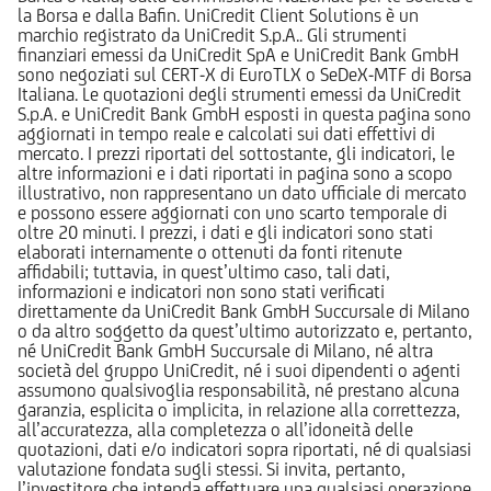
la Borsa e dalla Bafin. UniCredit Client Solutions è un
marchio registrato da UniCredit S.p.A.. Gli strumenti
finanziari emessi da UniCredit SpA e UniCredit Bank GmbH
sono negoziati sul CERT-X di EuroTLX o SeDeX-MTF di Borsa
Italiana. Le quotazioni degli strumenti emessi da UniCredit
S.p.A. e UniCredit Bank GmbH esposti in questa pagina sono
aggiornati in tempo reale e calcolati sui dati effettivi di
mercato. I prezzi riportati del sottostante, gli indicatori, le
altre informazioni e i dati riportati in pagina sono a scopo
illustrativo, non rappresentano un dato ufficiale di mercato
e possono essere aggiornati con uno scarto temporale di
oltre 20 minuti. I prezzi, i dati e gli indicatori sono stati
elaborati internamente o ottenuti da fonti ritenute
affidabili; tuttavia, in quest’ultimo caso, tali dati,
informazioni e indicatori non sono stati verificati
direttamente da UniCredit Bank GmbH Succursale di Milano
o da altro soggetto da quest’ultimo autorizzato e, pertanto,
né UniCredit Bank GmbH Succursale di Milano, né altra
società del gruppo UniCredit, né i suoi dipendenti o agenti
assumono qualsivoglia responsabilità, né prestano alcuna
garanzia, esplicita o implicita, in relazione alla correttezza,
all’accuratezza, alla completezza o all’idoneità delle
quotazioni, dati e/o indicatori sopra riportati, né di qualsiasi
valutazione fondata sugli stessi. Si invita, pertanto,
l’investitore che intenda effettuare una qualsiasi operazione