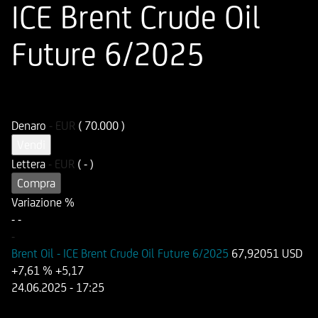
ICE Brent Crude Oil
Future 6/2025
ISIN
Codice di Negoziazione
DE000HD9T5Y2
UD9T5Y
Denaro
-
EUR
( 70.000 )
Vendi
Lettera
-
EUR
( - )
Compra
Variazione %
-
-
-
Brent Oil - ICE Brent Crude Oil Future 6/2025
67,92051 USD
+7,61 %
+5,17
24.06.2025
- 17:25