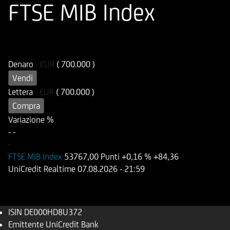
FTSE MIB Index
ISIN
Codice di Negoziazione
DE000HD8U372
UD8U37
Denaro
-
EUR
( 700.000 )
Vendi
Lettera
-
EUR
( 700.000 )
Compra
Variazione %
-
-
-
FTSE MIB Index
53767,00 Punti
+0,16 %
+84,36
UniCredit Realtime
07.08.2026
- 21:59
ISIN
DE000HD8U372
Emittente
UniCredit Bank