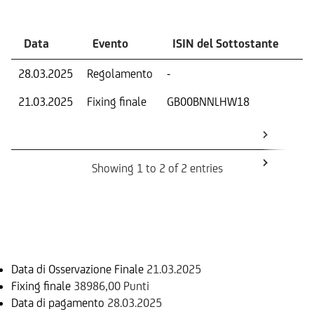
Data
Evento
ISIN del Sottostante
V
28.03.2025
Regolamento
-
Ri
21.03.2025
Fixing finale
GB00BNNLHW18
Val
Dat
Os
Showing 1 to 2 of 2 entries
Informazioni sul rimborso
Data di Osservazione Finale
21.03.2025
Fixing finale
38986,00 Punti
Data di pagamento
28.03.2025