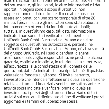
reale e calcolati sui dati effettivi di mercato. I prezzi riportati
del sottostante, gli indicatori, le altre informazioni e i dati
riportati in pagina sono a scopo illustrativo, non
rappresentano un dato ufficiale di mercato e possono
essere aggiornati con uno scarto temporale di oltre 20
minuti. I prezzi, i dati e gli indicatori sono stati elaborati
internamente o ottenuti da fonti ritenute affidabili;
tuttavia, in quest’ultimo caso, tali dati, informazioni e
indicatori non sono stati verificati direttamente da
UniCredit Bank GmbH Succursale di Milano o da altro
soggetto da quest’ultimo autorizzato e, pertanto, né
UniCredit Bank GmbH Succursale di Milano, né altra società
del gruppo UniCredit, né i suoi dipendenti o agenti
assumono qualsivoglia responsabilità, né prestano alcuna
garanzia, esplicita o implicita, in relazione alla correttezza,
all’accuratezza, alla completezza o all’idoneità delle
quotazioni, dati e/o indicatori sopra riportati, né di qualsiasi
valutazione fondata sugli stessi. Si invita, pertanto,
l’investitore che intenda effettuare una qualsiasi operazione
relativa a strumenti finanziari aventi come sottostante le
attività sopra indicate a verificare, prima di qualsiasi
investimento, i prezzi degli strumenti finanziari e di tali
attività sui mercati di riferimento al fine di verificare i prezzi
aggiornati e i termini dell’operazione stessa.