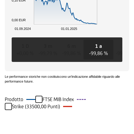
0,10 EUR
0,00 EUR
01.09.2024
01.01.2025
1 D
3 m
6 m
1 a
3 a
+0,00 %
-99,79 %
-99,86 %
-99,86 %
-99,86 
Le performance storiche non costituiscono un'indicazione affidabile riguardo alle
performance future.
Prodotto
FTSE MIB Index
Strike (33500,00 Punti)
Eventi