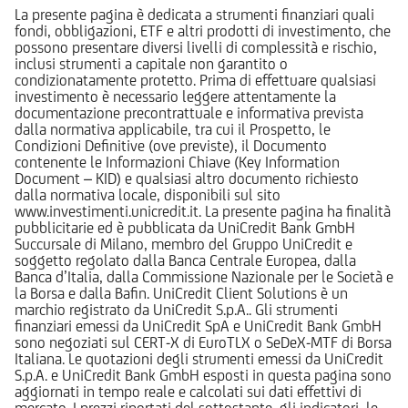
La presente pagina è dedicata a strumenti finanziari quali
fondi, obbligazioni, ETF e altri prodotti di investimento, che
possono presentare diversi livelli di complessità e rischio,
inclusi strumenti a capitale non garantito o
condizionatamente protetto. Prima di effettuare qualsiasi
investimento è necessario leggere attentamente la
documentazione precontrattuale e informativa prevista
dalla normativa applicabile, tra cui il Prospetto, le
Condizioni Definitive (ove previste), il Documento
contenente le Informazioni Chiave (Key Information
Document – KID) e qualsiasi altro documento richiesto
dalla normativa locale, disponibili sul sito
www.investimenti.unicredit.it. La presente pagina ha finalità
pubblicitarie ed è pubblicata da UniCredit Bank GmbH
Succursale di Milano, membro del Gruppo UniCredit e
soggetto regolato dalla Banca Centrale Europea, dalla
Banca d’Italia, dalla Commissione Nazionale per le Società e
la Borsa e dalla Bafin. UniCredit Client Solutions è un
marchio registrato da UniCredit S.p.A.. Gli strumenti
finanziari emessi da UniCredit SpA e UniCredit Bank GmbH
sono negoziati sul CERT-X di EuroTLX o SeDeX-MTF di Borsa
Italiana. Le quotazioni degli strumenti emessi da UniCredit
S.p.A. e UniCredit Bank GmbH esposti in questa pagina sono
aggiornati in tempo reale e calcolati sui dati effettivi di
mercato. I prezzi riportati del sottostante, gli indicatori, le