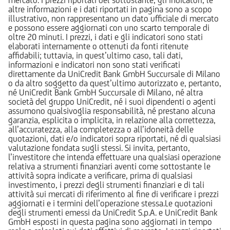
altre informazioni e i dati riportati in pagina sono a scopo
illustrativo, non rappresentano un dato ufficiale di mercato
e possono essere aggiornati con uno scarto temporale di
oltre 20 minuti. I prezzi, i dati e gli indicatori sono stati
elaborati internamente o ottenuti da fonti ritenute
affidabili; tuttavia, in quest’ultimo caso, tali dati,
informazioni e indicatori non sono stati verificati
direttamente da UniCredit Bank GmbH Succursale di Milano
o da altro soggetto da quest’ultimo autorizzato e, pertanto,
né UniCredit Bank GmbH Succursale di Milano, né altra
società del gruppo UniCredit, né i suoi dipendenti o agenti
assumono qualsivoglia responsabilità, né prestano alcuna
garanzia, esplicita o implicita, in relazione alla correttezza,
all’accuratezza, alla completezza o all’idoneità delle
quotazioni, dati e/o indicatori sopra riportati, né di qualsiasi
valutazione fondata sugli stessi. Si invita, pertanto,
l’investitore che intenda effettuare una qualsiasi operazione
relativa a strumenti finanziari aventi come sottostante le
attività sopra indicate a verificare, prima di qualsiasi
investimento, i prezzi degli strumenti finanziari e di tali
attività sui mercati di riferimento al fine di verificare i prezzi
aggiornati e i termini dell’operazione stessa.Le quotazioni
degli strumenti emessi da UniCredit S.p.A. e UniCredit Bank
GmbH esposti in questa pagina sono aggiornati in tempo