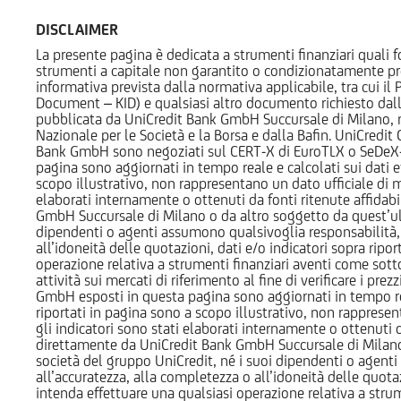
DISCLAIMER
La presente pagina è dedicata a strumenti finanziari quali fo
strumenti a capitale non garantito o condizionatamente pr
informativa prevista dalla normativa applicabile, tra cui i
Document – KID) e qualsiasi altro documento richiesto dalla 
pubblicata da UniCredit Bank GmbH Succursale di Milano, 
Nazionale per le Società e la Borsa e dalla Bafin. UniCredit
Bank GmbH sono negoziati sul CERT-X di EuroTLX o SeDeX-MT
pagina sono aggiornati in tempo reale e calcolati sui dati effe
scopo illustrativo, non rappresentano un dato ufficiale di m
elaborati internamente o ottenuti da fonti ritenute affidabil
GmbH Succursale di Milano o da altro soggetto da quest’ult
dipendenti o agenti assumono qualsivoglia responsabilità, né
all’idoneità delle quotazioni, dati e/o indicatori sopra ripor
operazione relativa a strumenti finanziari aventi come sottost
attività sui mercati di riferimento al fine di verificare i pr
GmbH esposti in questa pagina sono aggiornati in tempo reale e
riportati in pagina sono a scopo illustrativo, non rappresen
gli indicatori sono stati elaborati internamente o ottenuti da
direttamente da UniCredit Bank GmbH Succursale di Milano 
società del gruppo UniCredit, né i suoi dipendenti o agenti 
all’accuratezza, alla completezza o all’idoneità delle quotazi
intenda effettuare una qualsiasi operazione relativa a strume