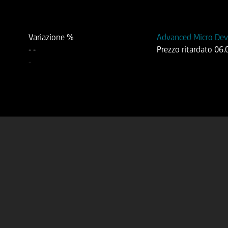
Variazione %
Advanced Micro Devi
-
-
Prezzo ritardato
06.
-