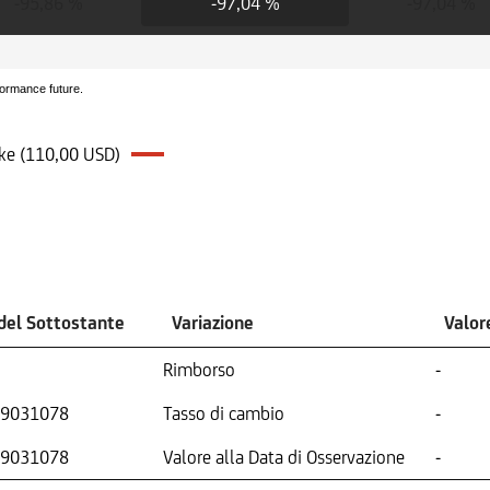
-95,86 %
-97,04 %
-97,04 %
formance future.
ike (110,00 USD)
del Sottostante
Variazione
Valor
Rimborso
-
9031078
Tasso di cambio
-
9031078
Valore alla Data di Osservazione
-