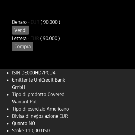
ISIN
Codice di Negoziazione
DE000HD7PCU4
UD7PCU
Denaro
-
EUR
( 90.000 )
Vendi
Lettera
-
EUR
( 90.000 )
Compra
ISIN
DE000HD7PCU4
Emittente
UniCredit Bank
GmbH
Tipo di prodotto
Covered
Warrant Put
Tipo di esercizio
Americano
Divisa di negoziazione
EUR
Quanto
NO
Strike
110,00 USD