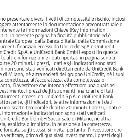
o presentare diversi livelli di complessità e rischio, inclusi
 leggere attentamente la documentazione precontrattuale e
 contenente le Informazioni Chiave (Key Information
it. La presente pagina ha finalità pubblicitarie ed è
trale Europea, dalla Banca d’Italia, dalla Commissione
strumenti finanziari emessi da UniCredit SpA e UniCredit
iCredit S.p.A. e UniCredit Bank GmbH esposti in questa
 le altre informazioni e i dati riportati in pagina sono a
e 20 minuti. I prezzi, i dati e gli indicatori sono stati
tori non sono stati verificati direttamente da UniCredit Bank
i Milano, né altra società del gruppo UniCredit, né i suoi
a correttezza, all’accuratezza, alla completezza o
rtanto, l’investitore che intenda effettuare una qualsiasi
estimento, i prezzi degli strumenti finanziari e di tali
li strumenti emessi da UniCredit S.p.A. e UniCredit Bank
tostante, gli indicatori, le altre informazioni e i dati
uno scarto temporale di oltre 20 minuti. I prezzi, i dati e
, informazioni e indicatori non sono stati verificati
 UniCredit Bank GmbH Succursale di Milano, né altra
 esplicita o implicita, in relazione alla correttezza,
 fondata sugli stessi. Si invita, pertanto, l’investitore che
 verificare, prima di qualsiasi investimento, i prezzi degli