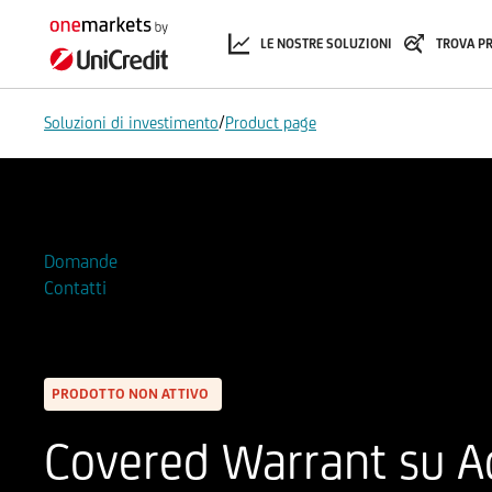
LE NOSTRE SOLUZIONI
TROVA P
/
Soluzioni di investimento
Product page
Aggiungi alla Watchlist
Domande
Contatti
PRODOTTO NON ATTIVO
Covered Warrant su A