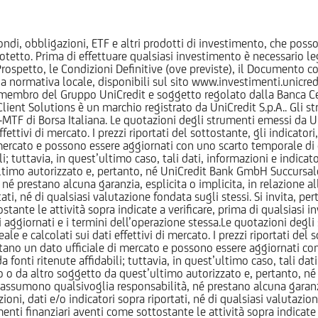
ndi, obbligazioni, ETF e altri prodotti di investimento, che posson
otetto. Prima di effettuare qualsiasi investimento è necessario
l Prospetto, le Condizioni Definitive (ove previste), il Documento
normativa locale, disponibili sul sito www.investimenti.unicredit.
membro del Gruppo UniCredit e soggetto regolato dalla Banca Cen
 Client Solutions è un marchio registrato da UniCredit S.p.A.. Gli 
F di Borsa Italiana. Le quotazioni degli strumenti emessi da Un
ttivi di mercato. I prezzi riportati del sottostante, gli indicatori,
ercato e possono essere aggiornati con uno scarto temporale di oltr
i; tuttavia, in quest’ultimo caso, tali dati, informazioni e indica
imo autorizzato e, pertanto, né UniCredit Bank GmbH Succursale d
 prestano alcuna garanzia, esplicita o implicita, in relazione all
tati, né di qualsiasi valutazione fondata sugli stessi. Si invita, pe
ante le attività sopra indicate a verificare, prima di qualsiasi inv
ezzi aggiornati e i termini dell’operazione stessa.Le quotazioni deg
 calcolati sui dati effettivi di mercato. I prezzi riportati del sot
tano un dato ufficiale di mercato e possono essere aggiornati con 
 fonti ritenute affidabili; tuttavia, in quest’ultimo caso, tali dati
o da altro soggetto da quest’ultimo autorizzato e, pertanto, né
assumono qualsivoglia responsabilità, né prestano alcuna garanzia,
oni, dati e/o indicatori sopra riportati, né di qualsiasi valutazione
nti finanziari aventi come sottostante le attività sopra indicate a