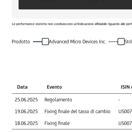
+36,96 %
-97,57 %
Le performance storiche non costituiscono un'indicazione affidabile riguardo alle per
Prodotto
Advanced Micro Devices Inc.
Str
Eventi
Data
Evento
ISIN 
25.06.2025
Regolamento
-
19.06.2025
Fixing finale del tasso di cambio
US007
18.06.2025
Fixing finale
US007