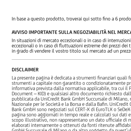
Prodotti Alternativi
In base a questo prodotto, troverai qui sotto fino a 6 prodo
AVVISO IMPORTANTE SULLA NEGOZIABILITÀ NEL MER
In situazioni di mercato eccezionali o in caso di interruzioni
eccezionali o in caso di fluttuazioni estreme dei prezzi dei
in grado di vendere il vostro titolo sul mercato ad un prez
DISCLAIMER
La presente pagina è dedicata a strumenti finanziari quali fo
strumenti a capitale non garantito o condizionatamente pr
informativa prevista dalla normativa applicabile, tra cui i
Document – KID) e qualsiasi altro documento richiesto dalla 
pubblicata da UniCredit Bank GmbH Succursale di Milano, 
Nazionale per le Società e la Borsa e dalla Bafin. UniCredit
Bank GmbH sono negoziati sul CERT-X di EuroTLX o SeDeX-MT
pagina sono aggiornati in tempo reale e calcolati sui dati effe
scopo illustrativo, non rappresentano un dato ufficiale di m
elaborati internamente o ottenuti da fonti ritenute affidabil
GmbH Succursale di Milano o da altro soggetto da quest’ult