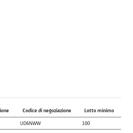
zione
Codice di negoziazione
Lotto minimo
zione
Codice di negoziazione
Lotto minimo
UD6NWW
100