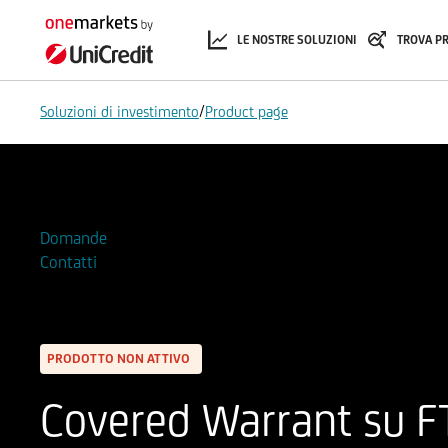
LE NOSTRE SOLUZIONI
TROVA P
/
Soluzioni di investimento
Product page
Aggiungi alla Watchlist
Domande
Contatti
PRODOTTO NON ATTIVO
Covered Warrant su F