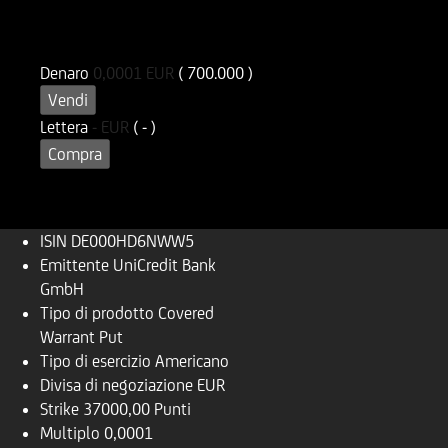
ISIN
Codice di Negoziazione
DE000HD6NWW5
UD6NWW
Denaro
0,0001
EUR
( 700.000 )
Vendi
Lettera
-
EUR
( - )
Compra
ISIN
DE000HD6NWW5
Emittente
UniCredit Bank
GmbH
Tipo di prodotto
Covered
Warrant Put
Tipo di esercizio
Americano
Divisa di negoziazione
EUR
Strike
37000,00 Punti
Multiplo
0,0001