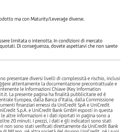
 Prodotto ma con Maturity/Leverage diverse.
ssere limitata o interrotta. In condizioni di mercato
e quotati. Di conseguenza, dovete aspettarvi che non sarete
o presentare diversi livelli di complessità e rischio, inclusi
 leggere attentamente la documentazione precontrattuale e
 contenente le Informazioni Chiave (Key Information
it. La presente pagina ha finalità pubblicitarie ed è
trale Europea, dalla Banca d’Italia, dalla Commissione
strumenti finanziari emessi da UniCredit SpA e UniCredit
iCredit S.p.A. e UniCredit Bank GmbH esposti in questa
 le altre informazioni e i dati riportati in pagina sono a
e 20 minuti. I prezzi, i dati e gli indicatori sono stati
tori non sono stati verificati direttamente da UniCredit Bank
i Milano, né altra società del gruppo UniCredit, né i suoi