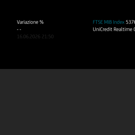
Variazione %
FTSE MIB Index
537
-
-
UniCredit Realtime
16.06.2026
21:50