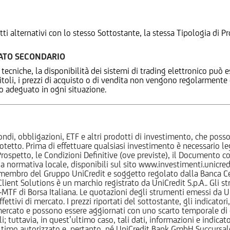
tti alternativi con lo stesso Sottostante, la stessa Tipologia di
CATO SECONDARIO
 tecniche, la disponibilità dei sistemi di trading elettronico può e
 titoli, i prezzi di acquisto o di vendita non vengono regolarment
zo adeguato in ogni situazione.
ndi, obbligazioni, ETF e altri prodotti di investimento, che posson
otetto. Prima di effettuare qualsiasi investimento è necessario
l Prospetto, le Condizioni Definitive (ove previste), il Documento
normativa locale, disponibili sul sito www.investimenti.unicredit.
membro del Gruppo UniCredit e soggetto regolato dalla Banca Cen
 Client Solutions è un marchio registrato da UniCredit S.p.A.. Gli 
F di Borsa Italiana. Le quotazioni degli strumenti emessi da Un
ttivi di mercato. I prezzi riportati del sottostante, gli indicatori,
ercato e possono essere aggiornati con uno scarto temporale di oltr
i; tuttavia, in quest’ultimo caso, tali dati, informazioni e indica
imo autorizzato e, pertanto, né UniCredit Bank GmbH Succursale d