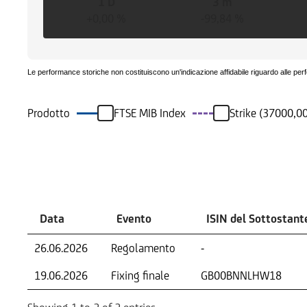
1 D
3 m
+0,00 %
-99,84 %
Le performance storiche non costituiscono un'indicazione affidabile riguardo alle per
Prodotto
FTSE MIB Index
Strike (37000,00
Eventi
Data
Evento
ISIN del Sottostant
26.06.2026
Regolamento
-
19.06.2026
Fixing finale
GB00BNNLHW18