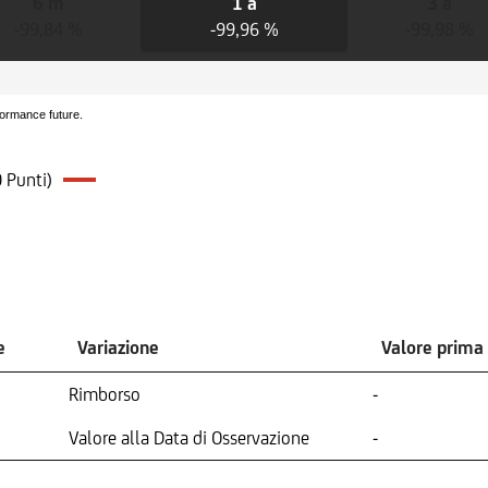
6 m
1 a
3 a
-99,84 %
-99,96 %
-99,98 %
formance future.
 Punti)
e
Variazione
Valore prima
Rimborso
-
Valore alla Data di Osservazione
-