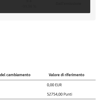
5 a
Dall'emissione
-99,98 %
 del cambiamento
Valore di riferimento
0,00 EUR
52754,00 Punti