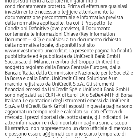
inclusi strumenti a capitale non garantito o
condizionatamente protetto. Prima di effettuare qualsiasi
investimento è necessario leggere attentamente la
documentazione precontrattuale e informativa prevista
dalla normativa applicabile, tra cui il Prospetto, le
Condizioni Definitive (ove previste), il Documento
contenente le Informazioni Chiave (Key Information
Document – KID) e qualsiasi altro documento richiesto
dalla normativa locale, disponibili sul sito
www.investimenti.unicredit.it. La presente pagina ha finalità
pubblicitarie ed è pubblicata da UniCredit Bank GmbH
Succursale di Milano, membro del Gruppo UniCredit e
soggetto regolato dalla Banca Centrale Europea, dalla
Banca d’Italia, dalla Commissione Nazionale per le Società e
la Borsa e dalla Bafin. UniCredit Client Solutions è un
marchio registrato da UniCredit S.p.A.. Gli strumenti
finanziari emessi da UniCredit SpA e UniCredit Bank GmbH
sono negoziati sul CERT-X di EuroTLX o SeDeX-MTF di Borsa
Italiana. Le quotazioni degli strumenti emessi da UniCredit
S.p.A. e UniCredit Bank GmbH esposti in questa pagina sono
aggiornati in tempo reale e calcolati sui dati effettivi di
mercato. I prezzi riportati del sottostante, gli indicatori, le
altre informazioni e i dati riportati in pagina sono a scopo
illustrativo, non rappresentano un dato ufficiale di mercato
e possono essere aggiornati con uno scarto temporale di