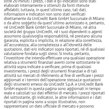
oltre 20 minuti. I prezzi, i dati e gli indicatori sono stati
elaborati internamente o ottenuti da fonti ritenute
affidabili; tuttavia, in quest’ultimo caso, tali dati,
informazioni e indicatori non sono stati verificati
direttamente da UniCredit Bank GmbH Succursale di Milano
o da altro soggetto da quest’ultimo autorizzato e, pertanto,
né UniCredit Bank GmbH Succursale di Milano, né altra
società del gruppo UniCredit, né i suoi dipendenti o agenti
assumono qualsivoglia responsabilità, né prestano alcuna
garanzia, esplicita o implicita, in relazione alla correttezza,
all’accuratezza, alla completezza o all’idoneità delle
quotazioni, dati e/o indicatori sopra riportati, né di qualsiasi
valutazione fondata sugli stessi. Si invita, pertanto,
l’investitore che intenda effettuare una qualsiasi operazione
relativa a strumenti finanziari aventi come sottostante le
attività sopra indicate a verificare, prima di qualsiasi
investimento, i prezzi degli strumenti finanziari e di tali
attività sui mercati di riferimento al fine di verificare i prezzi
aggiornati e i termini dell’operazione stessa.Le quotazioni
degli strumenti emessi da UniCredit S.p.A. e UniCredit Bank
GmbH esposti in questa pagina sono aggiornati in tempo
reale e calcolati sui dati effettivi di mercato. I prezzi riportati
del sottostante, gli indicatori, le altre informazioni e i dati
riportati in pagina sono a scopo illustrativo, non
rappresentano un dato ufficiale di mercato e possono