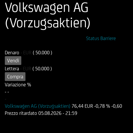
Volkswagen AG
(Vorzugsaktien)
ISIN
Codice di Negoziazione
Status Barriere
DE000HD6H1X0
UD6H1X
Denaro
-
EUR
( 50.000 )
Vendi
Lettera
-
EUR
( 50.000 )
Compra
Variazione %
-
-
-
Volkswagen AG (Vorzugsaktien)
76,44 EUR
-0,78 %
-0,60
Prezzo ritardato
05.08.2026
- 21:59