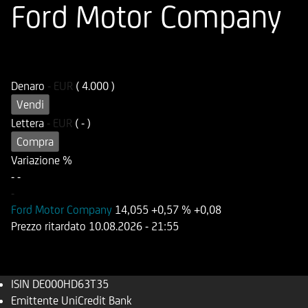
Ford Motor Company
ISIN
Codice di Negoziazione
DE000HD63T35
UD63T3
Denaro
-
EUR
( 4.000 )
Vendi
Lettera
-
EUR
( - )
Compra
Variazione %
-
-
-
Ford Motor Company
14,055
+0,57 %
+0,08
Prezzo ritardato
10.08.2026
- 21:55
ISIN
DE000HD63T35
Emittente
UniCredit Bank