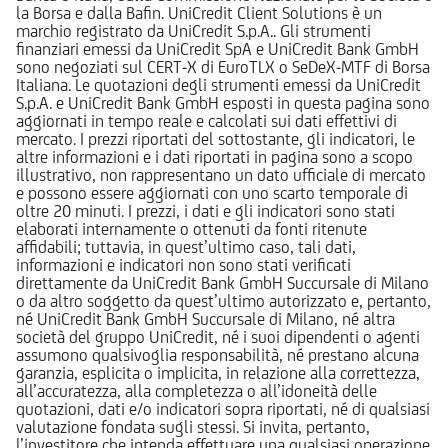
la Borsa e dalla Bafin. UniCredit Client Solutions è un
marchio registrato da UniCredit S.p.A.. Gli strumenti
finanziari emessi da UniCredit SpA e UniCredit Bank GmbH
sono negoziati sul CERT-X di EuroTLX o SeDeX-MTF di Borsa
Italiana. Le quotazioni degli strumenti emessi da UniCredit
S.p.A. e UniCredit Bank GmbH esposti in questa pagina sono
aggiornati in tempo reale e calcolati sui dati effettivi di
mercato. I prezzi riportati del sottostante, gli indicatori, le
altre informazioni e i dati riportati in pagina sono a scopo
illustrativo, non rappresentano un dato ufficiale di mercato
e possono essere aggiornati con uno scarto temporale di
oltre 20 minuti. I prezzi, i dati e gli indicatori sono stati
elaborati internamente o ottenuti da fonti ritenute
affidabili; tuttavia, in quest’ultimo caso, tali dati,
informazioni e indicatori non sono stati verificati
direttamente da UniCredit Bank GmbH Succursale di Milano
o da altro soggetto da quest’ultimo autorizzato e, pertanto,
né UniCredit Bank GmbH Succursale di Milano, né altra
società del gruppo UniCredit, né i suoi dipendenti o agenti
assumono qualsivoglia responsabilità, né prestano alcuna
garanzia, esplicita o implicita, in relazione alla correttezza,
all’accuratezza, alla completezza o all’idoneità delle
quotazioni, dati e/o indicatori sopra riportati, né di qualsiasi
valutazione fondata sugli stessi. Si invita, pertanto,
l’investitore che intenda effettuare una qualsiasi operazione