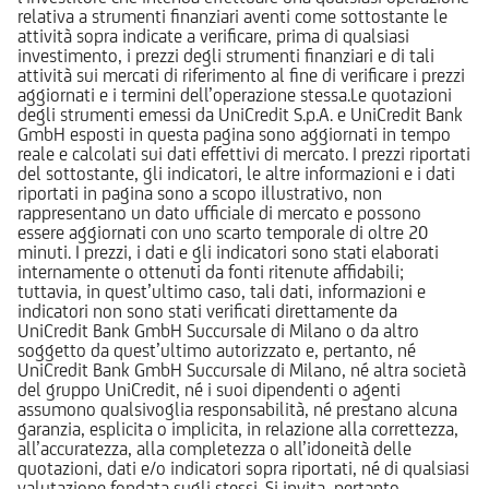
relativa a strumenti finanziari aventi come sottostante le
attività sopra indicate a verificare, prima di qualsiasi
investimento, i prezzi degli strumenti finanziari e di tali
attività sui mercati di riferimento al fine di verificare i prezzi
aggiornati e i termini dell’operazione stessa.Le quotazioni
degli strumenti emessi da UniCredit S.p.A. e UniCredit Bank
GmbH esposti in questa pagina sono aggiornati in tempo
reale e calcolati sui dati effettivi di mercato. I prezzi riportati
del sottostante, gli indicatori, le altre informazioni e i dati
riportati in pagina sono a scopo illustrativo, non
rappresentano un dato ufficiale di mercato e possono
essere aggiornati con uno scarto temporale di oltre 20
minuti. I prezzi, i dati e gli indicatori sono stati elaborati
internamente o ottenuti da fonti ritenute affidabili;
tuttavia, in quest’ultimo caso, tali dati, informazioni e
indicatori non sono stati verificati direttamente da
UniCredit Bank GmbH Succursale di Milano o da altro
soggetto da quest’ultimo autorizzato e, pertanto, né
UniCredit Bank GmbH Succursale di Milano, né altra società
del gruppo UniCredit, né i suoi dipendenti o agenti
assumono qualsivoglia responsabilità, né prestano alcuna
garanzia, esplicita o implicita, in relazione alla correttezza,
all’accuratezza, alla completezza o all’idoneità delle
quotazioni, dati e/o indicatori sopra riportati, né di qualsiasi
valutazione fondata sugli stessi. Si invita, pertanto,