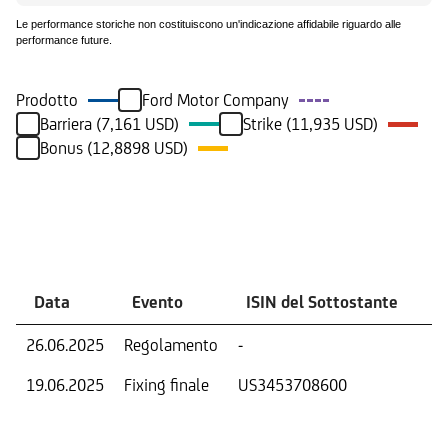
Le performance storiche non costituiscono un'indicazione affidabile riguardo alle
performance future.
Prodotto
Ford Motor Company
Barriera (7,161 USD)
Strike (11,935 USD)
Bonus (12,8898 USD)
Eventi
Data
Evento
ISIN del Sottostante
V
26.06.2025
Regolamento
-
Ri
19.06.2025
Fixing finale
US3453708600
Val
Dat
Os