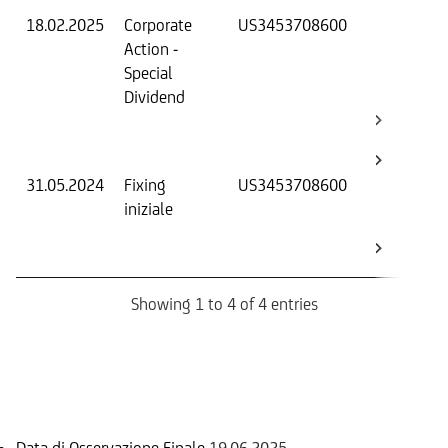
18.02.2025
Corporate
US3453708600
Fat
Action -
ag
Special
Fix
Dividend
Str
Bar
Bo
31.05.2024
Fixing
US3453708600
Fix
iniziale
Str
Bar
Bo
Showing 1 to 4 of 4 entries
Informazioni sul rimborso
Data di Osservazione Finale
19.06.2025