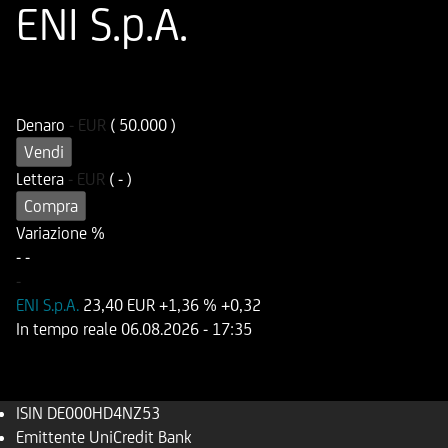
ENI S.p.A.
ISIN
Codice di Negoziazione
DE000HD4NZ53
UD4NZ5
Denaro
-
EUR
( 50.000 )
Vendi
Lettera
-
EUR
( - )
Compra
Variazione %
-
-
-
ENI S.p.A.
23,40 EUR
+1,36 %
+0,32
In tempo reale
06.08.2026
- 17:35
ISIN
DE000HD4NZ53
Emittente
UniCredit Bank