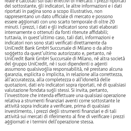
reale e calcolati sui dati effettivi di mercato. I prezzi riportati
del sottostante, gli indicatori, le altre informazioni e i dati
riportati in pagina sono a scopo illustrativo, non
rappresentano un dato ufficiale di mercato e possono
essere aggiornati con uno scarto temporale di oltre 20
minuti. I prezzi, i dati e gli indicatori sono stati elaborati
internamente o ottenuti da fonti ritenute affidabili;
tuttavia, in quest’ultimo caso, tali dati, informazioni e
indicatori non sono stati verificati direttamente da
UniCredit Bank GmbH Succursale di Milano o da altro
soggetto da quest’ultimo autorizzato e, pertanto, né
UniCredit Bank GmbH Succursale di Milano, né altra società
del gruppo UniCredit, né i suoi dipendenti o agenti
assumono qualsivoglia responsabilità, né prestano alcuna
garanzia, esplicita o implicita, in relazione alla correttezza,
all’accuratezza, alla completezza o all’idoneità delle
quotazioni, dati e/o indicatori sopra riportati, né di qualsiasi
valutazione fondata sugli stessi. Si invita, pertanto,
l’investitore che intenda effettuare una qualsiasi operazione
relativa a strumenti finanziari aventi come sottostante le
attività sopra indicate a verificare, prima di qualsiasi
investimento, i prezzi degli strumenti finanziari e di tali
attività sui mercati di riferimento al fine di verificare i prezzi
aggiornati e i termini dell’operazione stessa.