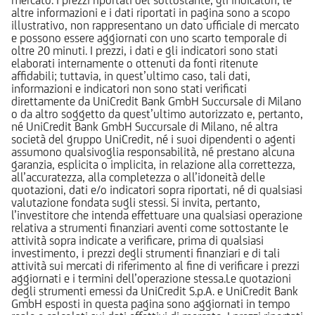
altre informazioni e i dati riportati in pagina sono a scopo
illustrativo, non rappresentano un dato ufficiale di mercato
e possono essere aggiornati con uno scarto temporale di
oltre 20 minuti. I prezzi, i dati e gli indicatori sono stati
elaborati internamente o ottenuti da fonti ritenute
affidabili; tuttavia, in quest’ultimo caso, tali dati,
informazioni e indicatori non sono stati verificati
direttamente da UniCredit Bank GmbH Succursale di Milano
o da altro soggetto da quest’ultimo autorizzato e, pertanto,
né UniCredit Bank GmbH Succursale di Milano, né altra
società del gruppo UniCredit, né i suoi dipendenti o agenti
assumono qualsivoglia responsabilità, né prestano alcuna
garanzia, esplicita o implicita, in relazione alla correttezza,
all’accuratezza, alla completezza o all’idoneità delle
quotazioni, dati e/o indicatori sopra riportati, né di qualsiasi
valutazione fondata sugli stessi. Si invita, pertanto,
l’investitore che intenda effettuare una qualsiasi operazione
relativa a strumenti finanziari aventi come sottostante le
attività sopra indicate a verificare, prima di qualsiasi
investimento, i prezzi degli strumenti finanziari e di tali
attività sui mercati di riferimento al fine di verificare i prezzi
aggiornati e i termini dell’operazione stessa.Le quotazioni
degli strumenti emessi da UniCredit S.p.A. e UniCredit Bank
GmbH esposti in questa pagina sono aggiornati in tempo