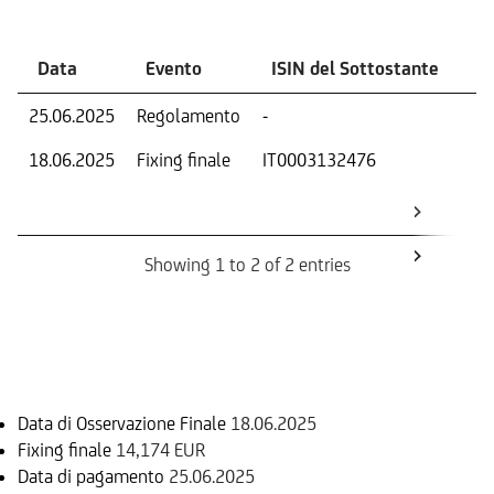
Data
Evento
ISIN del Sottostante
V
25.06.2025
Regolamento
-
Ri
18.06.2025
Fixing finale
IT0003132476
Val
Dat
Os
Showing 1 to 2 of 2 entries
Informazioni sul rimborso
Data di Osservazione Finale
18.06.2025
Fixing finale
14,174 EUR
Data di pagamento
25.06.2025