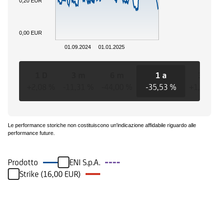
0,20 EUR
0,00 EUR
01.09.2024
01.01.2025
1 D
3 m
6 m
1 a
3 a
+2,08 %
-11,31 %
-44,00 %
-35,53 %
+1,29 %
Le performance storiche non costituiscono un'indicazione affidabile riguardo alle
performance future.
Prodotto
ENI S.p.A.
Strike (16,00 EUR)
Eventi