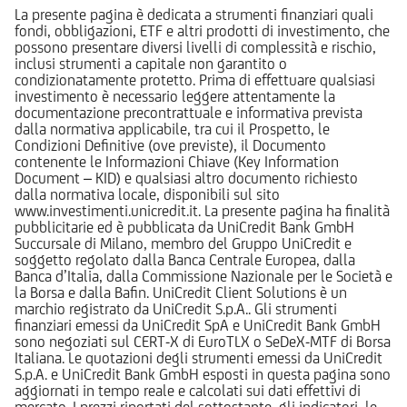
La presente pagina è dedicata a strumenti finanziari quali
fondi, obbligazioni, ETF e altri prodotti di investimento, che
possono presentare diversi livelli di complessità e rischio,
inclusi strumenti a capitale non garantito o
condizionatamente protetto. Prima di effettuare qualsiasi
investimento è necessario leggere attentamente la
documentazione precontrattuale e informativa prevista
dalla normativa applicabile, tra cui il Prospetto, le
Condizioni Definitive (ove previste), il Documento
contenente le Informazioni Chiave (Key Information
Document – KID) e qualsiasi altro documento richiesto
dalla normativa locale, disponibili sul sito
www.investimenti.unicredit.it. La presente pagina ha finalità
pubblicitarie ed è pubblicata da UniCredit Bank GmbH
Succursale di Milano, membro del Gruppo UniCredit e
soggetto regolato dalla Banca Centrale Europea, dalla
Banca d’Italia, dalla Commissione Nazionale per le Società e
la Borsa e dalla Bafin. UniCredit Client Solutions è un
marchio registrato da UniCredit S.p.A.. Gli strumenti
finanziari emessi da UniCredit SpA e UniCredit Bank GmbH
sono negoziati sul CERT-X di EuroTLX o SeDeX-MTF di Borsa
Italiana. Le quotazioni degli strumenti emessi da UniCredit
S.p.A. e UniCredit Bank GmbH esposti in questa pagina sono
aggiornati in tempo reale e calcolati sui dati effettivi di
mercato. I prezzi riportati del sottostante, gli indicatori, le