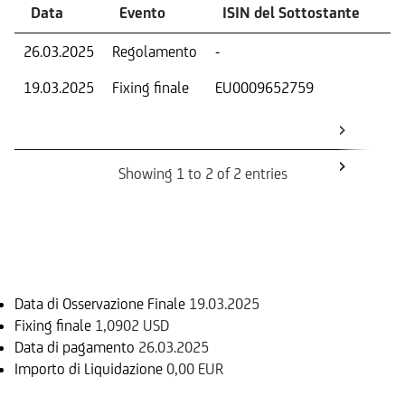
Data
Evento
ISIN del Sottostante
V
26.03.2025
Regolamento
-
Ri
19.03.2025
Fixing finale
EU0009652759
Val
Dat
Os
Showing 1 to 2 of 2 entries
Informazioni sul rimborso
Data di Osservazione Finale
19.03.2025
Fixing finale
1,0902 USD
Data di pagamento
26.03.2025
Importo di Liquidazione
0,00 EUR
Sottostante