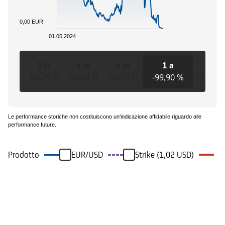
0,00 EUR
01.05.2024
1 D
3 m
6 m
1 a
3 a
-84,29 %
-99,84 %
-99,35 %
-99,90 %
-99,90 
Le performance storiche non costituiscono un'indicazione affidabile riguardo alle
performance future.
Prodotto
EUR/USD
Strike (1,02 USD)
Eventi