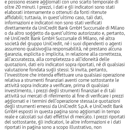
e possono essere aggiornati con uno scarto temporale di
oltre 20 minuti. I prezzi, i dati e gli indicatori sono stati
elaborati internamente o ottenuti da fonti ritenute
affidabili; tuttavia, in quest’ultimo caso, tali dati,
informazioni e indicatori non sono stati verificati
direttamente da UniCredit Bank GmbH Succursale di Milano
o da altro soggetto da quest’ultimo autorizzato e, pertanto,
né UniCredit Bank GmbH Succursale di Milano, né altra
società del gruppo UniCredit, né i suoi dipendenti o agenti
assumono qualsivoglia responsabilità, né prestano alcuna
garanzia, esplicita o implicita, in relazione alla correttezza,
all’accuratezza, alla completezza o all’idoneità delle
quotazioni, dati e/o indicatori sopra riportati, né di qualsiasi
valutazione fondata sugli stessi. Si invita, pertanto,
l’investitore che intenda effettuare una qualsiasi operazione
relativa a strumenti finanziari aventi come sottostante le
attività sopra indicate a verificare, prima di qualsiasi
investimento, i prezzi degli strumenti finanziari e di tali
attività sui mercati di riferimento al fine di verificare i prezzi
aggiornati e i termini dell’operazione stessa.Le quotazioni
degli strumenti emessi da UniCredit S.p.A. e UniCredit Bank
GmbH esposti in questa pagina sono aggiornati in tempo
reale e calcolati sui dati effettivi di mercato. I prezzi riportati
del sottostante, gli indicatori, le altre informazioni e i dati
riportati in pagina sono a scopo illustrativo, non