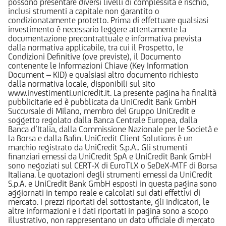
possono presentare diversi livelli di complessità e rischio,
inclusi strumenti a capitale non garantito o
condizionatamente protetto. Prima di effettuare qualsiasi
investimento è necessario leggere attentamente la
documentazione precontrattuale e informativa prevista
dalla normativa applicabile, tra cui il Prospetto, le
Condizioni Definitive (ove previste), il Documento
contenente le Informazioni Chiave (Key Information
Document – KID) e qualsiasi altro documento richiesto
dalla normativa locale, disponibili sul sito
www.investimenti.unicredit.it. La presente pagina ha finalità
pubblicitarie ed è pubblicata da UniCredit Bank GmbH
Succursale di Milano, membro del Gruppo UniCredit e
soggetto regolato dalla Banca Centrale Europea, dalla
Banca d’Italia, dalla Commissione Nazionale per le Società e
la Borsa e dalla Bafin. UniCredit Client Solutions è un
marchio registrato da UniCredit S.p.A.. Gli strumenti
finanziari emessi da UniCredit SpA e UniCredit Bank GmbH
sono negoziati sul CERT-X di EuroTLX o SeDeX-MTF di Borsa
Italiana. Le quotazioni degli strumenti emessi da UniCredit
S.p.A. e UniCredit Bank GmbH esposti in questa pagina sono
aggiornati in tempo reale e calcolati sui dati effettivi di
mercato. I prezzi riportati del sottostante, gli indicatori, le
altre informazioni e i dati riportati in pagina sono a scopo
illustrativo, non rappresentano un dato ufficiale di mercato