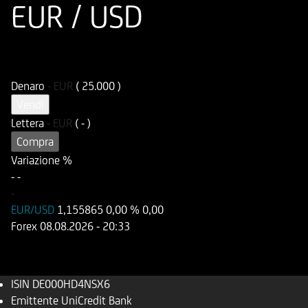
EUR / USD
ISIN
Codice di Negoziazione
DE000HD4NSX6
UD4NSX
Denaro
-
EUR
( 25.000 )
Vendi
Lettera
-
EUR
( - )
Compra
Variazione %
-
-
-
EUR/USD
1,155865
0,00 %
0,00
Forex
08.08.2026
- 20:33
ISIN
DE000HD4NSX6
Emittente
UniCredit Bank