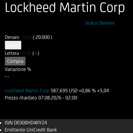
Lockheed Martin Corp
ISIN
Codice di Negoziazione
Status Barriere
DE000HD4KY24
UD4KY2
Denaro
-
EUR
( 20.000 )
Vendi
Lettera
-
EUR
( - )
Compra
Variazione %
-
-
-
Lockheed Martin Corp
587,695 USD
+0,86 %
+5,04
Prezzo ritardato
07.08.2026
- 02:00
ISIN
DE000HD4KY24
Emittente
UniCredit Bank