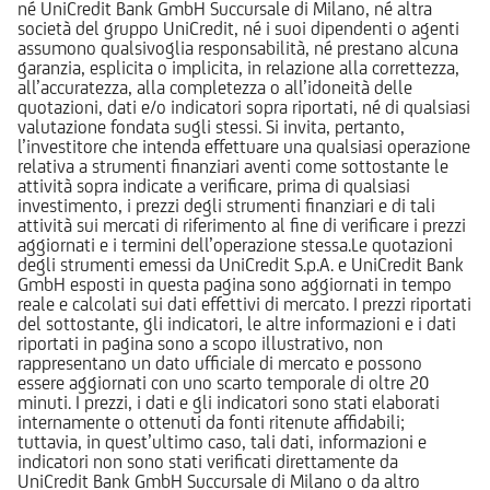
né UniCredit Bank GmbH Succursale di Milano, né altra
società del gruppo UniCredit, né i suoi dipendenti o agenti
assumono qualsivoglia responsabilità, né prestano alcuna
garanzia, esplicita o implicita, in relazione alla correttezza,
all’accuratezza, alla completezza o all’idoneità delle
quotazioni, dati e/o indicatori sopra riportati, né di qualsiasi
valutazione fondata sugli stessi. Si invita, pertanto,
l’investitore che intenda effettuare una qualsiasi operazione
relativa a strumenti finanziari aventi come sottostante le
attività sopra indicate a verificare, prima di qualsiasi
investimento, i prezzi degli strumenti finanziari e di tali
attività sui mercati di riferimento al fine di verificare i prezzi
aggiornati e i termini dell’operazione stessa.Le quotazioni
degli strumenti emessi da UniCredit S.p.A. e UniCredit Bank
GmbH esposti in questa pagina sono aggiornati in tempo
reale e calcolati sui dati effettivi di mercato. I prezzi riportati
del sottostante, gli indicatori, le altre informazioni e i dati
riportati in pagina sono a scopo illustrativo, non
rappresentano un dato ufficiale di mercato e possono
essere aggiornati con uno scarto temporale di oltre 20
minuti. I prezzi, i dati e gli indicatori sono stati elaborati
internamente o ottenuti da fonti ritenute affidabili;
tuttavia, in quest’ultimo caso, tali dati, informazioni e
indicatori non sono stati verificati direttamente da
UniCredit Bank GmbH Succursale di Milano o da altro