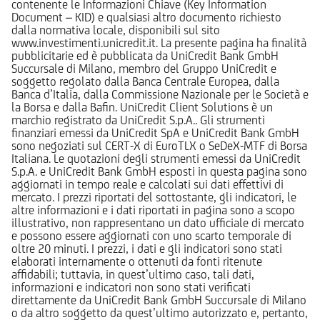
contenente le Informazioni Chiave (Key Information
Document – KID) e qualsiasi altro documento richiesto
dalla normativa locale, disponibili sul sito
www.investimenti.unicredit.it. La presente pagina ha finalità
pubblicitarie ed è pubblicata da UniCredit Bank GmbH
Succursale di Milano, membro del Gruppo UniCredit e
soggetto regolato dalla Banca Centrale Europea, dalla
Banca d’Italia, dalla Commissione Nazionale per le Società e
la Borsa e dalla Bafin. UniCredit Client Solutions è un
marchio registrato da UniCredit S.p.A.. Gli strumenti
finanziari emessi da UniCredit SpA e UniCredit Bank GmbH
sono negoziati sul CERT-X di EuroTLX o SeDeX-MTF di Borsa
Italiana. Le quotazioni degli strumenti emessi da UniCredit
S.p.A. e UniCredit Bank GmbH esposti in questa pagina sono
aggiornati in tempo reale e calcolati sui dati effettivi di
mercato. I prezzi riportati del sottostante, gli indicatori, le
altre informazioni e i dati riportati in pagina sono a scopo
illustrativo, non rappresentano un dato ufficiale di mercato
e possono essere aggiornati con uno scarto temporale di
oltre 20 minuti. I prezzi, i dati e gli indicatori sono stati
elaborati internamente o ottenuti da fonti ritenute
affidabili; tuttavia, in quest’ultimo caso, tali dati,
informazioni e indicatori non sono stati verificati
direttamente da UniCredit Bank GmbH Succursale di Milano
o da altro soggetto da quest’ultimo autorizzato e, pertanto,