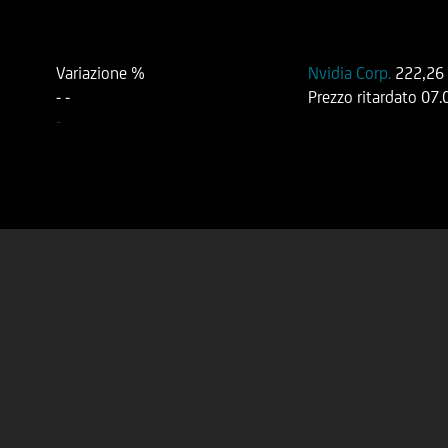
Variazione %
Nvidia Corp.
222,26
-
-
Prezzo ritardato
07.
-