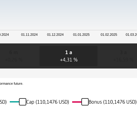
0.2024
01.11.2024
01.12.2024
01.01.2025
01.02.2025
01.03.
6 m
1 a
3 a
+0,26 %
+4,31 %
+16,59 %
formance future.
USD)
Cap (110,1476 USD)
Bonus (110,1476 USD)