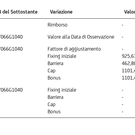
N del Sottostante
Variazione
Valo
Rimborso
-
7066G1040
Valore alla Data di Osservazione
-
7066G1040
Fattore di aggiustamento
-
Fixing iniziale
925,6
Barriera
462,8
Cap
1101,
Bonus
1101,
7066G1040
Fixing iniziale
-
Barriera
-
Cap
-
Bonus
-