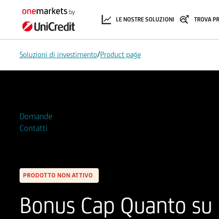
LE NOSTRE SOLUZIONI
TROVA P
/
Soluzioni di investimento
Product page
Aggiungi alla Watchlist
Domande
Contatti
PRODOTTO NON ATTIVO
Bonus Cap Quanto su 