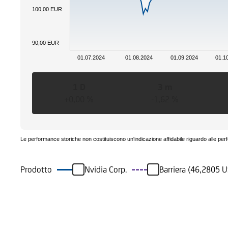
100,00 EUR
90,00 EUR
01.07.2024
01.08.2024
01.09.2024
01.1
1 D
3 m
+0,00 %
-1,62 %
Le performance storiche non costituiscono un'indicazione affidabile riguardo alle per
Prodotto
Nvidia Corp.
Barriera (46,2805 
Eventi