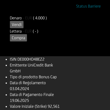
ISIN
Codice di Negoziazione
Status Barriere
DE000HD48EZ2
UD48EZ
Denaro
-
EUR
( 4.000 )
Vendi
Lettera
-
EUR
( - )
Compra
ISIN
DE000HD48EZ2
Emittente
UniCredit Bank
GmbH
Tipo di prodotto
Bonus Cap
Data di Regolamento
03.04.2024
Data di Pagamento Finale
19.06.2025
Valore Iniziale (Strike)
92,561