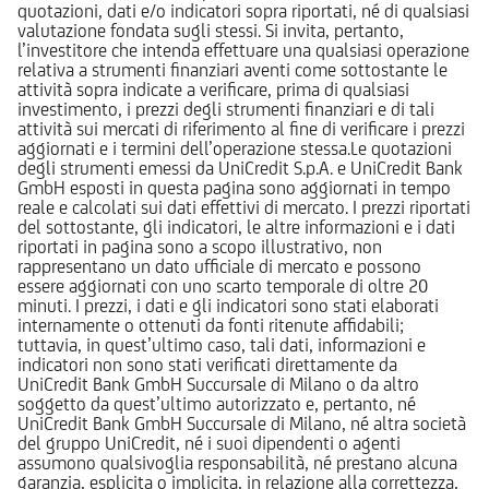
quotazioni, dati e/o indicatori sopra riportati, né di qualsiasi
valutazione fondata sugli stessi. Si invita, pertanto,
l’investitore che intenda effettuare una qualsiasi operazione
relativa a strumenti finanziari aventi come sottostante le
attività sopra indicate a verificare, prima di qualsiasi
investimento, i prezzi degli strumenti finanziari e di tali
attività sui mercati di riferimento al fine di verificare i prezzi
aggiornati e i termini dell’operazione stessa.Le quotazioni
degli strumenti emessi da UniCredit S.p.A. e UniCredit Bank
GmbH esposti in questa pagina sono aggiornati in tempo
reale e calcolati sui dati effettivi di mercato. I prezzi riportati
del sottostante, gli indicatori, le altre informazioni e i dati
riportati in pagina sono a scopo illustrativo, non
rappresentano un dato ufficiale di mercato e possono
essere aggiornati con uno scarto temporale di oltre 20
minuti. I prezzi, i dati e gli indicatori sono stati elaborati
internamente o ottenuti da fonti ritenute affidabili;
tuttavia, in quest’ultimo caso, tali dati, informazioni e
indicatori non sono stati verificati direttamente da
UniCredit Bank GmbH Succursale di Milano o da altro
soggetto da quest’ultimo autorizzato e, pertanto, né
UniCredit Bank GmbH Succursale di Milano, né altra società
del gruppo UniCredit, né i suoi dipendenti o agenti
assumono qualsivoglia responsabilità, né prestano alcuna
garanzia, esplicita o implicita, in relazione alla correttezza,