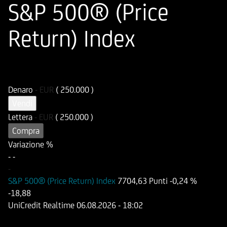
S&P 500® (Price
Return) Index
ISIN
Codice di Negoziazione
DE000HD3UUQ3
UD3UUQ
Denaro
-
EUR
( 250.000 )
Vendi
Lettera
-
EUR
( 250.000 )
Compra
Variazione %
-
-
-
S&P 500® (Price Return) Index
7704,63 Punti
-0,24 %
-18,88
UniCredit Realtime
06.08.2026
- 18:02