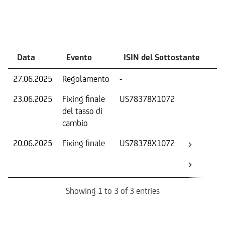
Eventi
Data
Evento
ISIN del Sottostante
V
27.06.2025
Regolamento
-
Ri
23.06.2025
Fixing finale
US78378X1072
Tas
del tasso di
ca
cambio
20.06.2025
Fixing finale
US78378X1072
Val
Dat
Os
Showing 1 to 3 of 3 entries