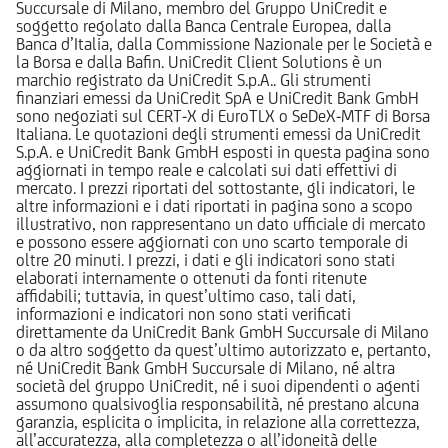
Succursale di Milano, membro del Gruppo UniCredit e
soggetto regolato dalla Banca Centrale Europea, dalla
Banca d’Italia, dalla Commissione Nazionale per le Società e
la Borsa e dalla Bafin. UniCredit Client Solutions è un
marchio registrato da UniCredit S.p.A.. Gli strumenti
finanziari emessi da UniCredit SpA e UniCredit Bank GmbH
sono negoziati sul CERT-X di EuroTLX o SeDeX-MTF di Borsa
Italiana. Le quotazioni degli strumenti emessi da UniCredit
S.p.A. e UniCredit Bank GmbH esposti in questa pagina sono
aggiornati in tempo reale e calcolati sui dati effettivi di
mercato. I prezzi riportati del sottostante, gli indicatori, le
altre informazioni e i dati riportati in pagina sono a scopo
illustrativo, non rappresentano un dato ufficiale di mercato
e possono essere aggiornati con uno scarto temporale di
oltre 20 minuti. I prezzi, i dati e gli indicatori sono stati
elaborati internamente o ottenuti da fonti ritenute
affidabili; tuttavia, in quest’ultimo caso, tali dati,
informazioni e indicatori non sono stati verificati
direttamente da UniCredit Bank GmbH Succursale di Milano
o da altro soggetto da quest’ultimo autorizzato e, pertanto,
né UniCredit Bank GmbH Succursale di Milano, né altra
società del gruppo UniCredit, né i suoi dipendenti o agenti
assumono qualsivoglia responsabilità, né prestano alcuna
garanzia, esplicita o implicita, in relazione alla correttezza,
all’accuratezza, alla completezza o all’idoneità delle