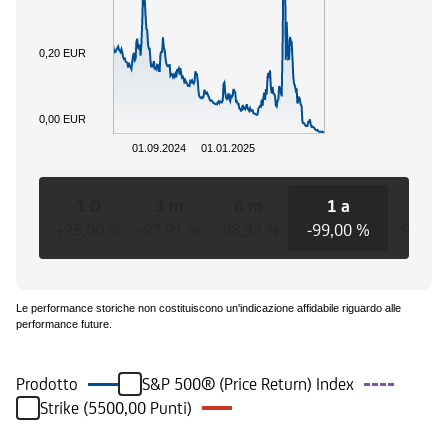
0,20 EUR
0,00 EUR
01.09.2024
01.01.2025
1 D
3 m
6 m
1 a
3 a
+25,00 %
-97,91 %
-98,37 %
-99,00 %
-99,40
Le performance storiche non costituiscono un'indicazione affidabile riguardo alle
performance future.
Prodotto
S&P 500® (Price Return) Index
Strike (5500,00 Punti)