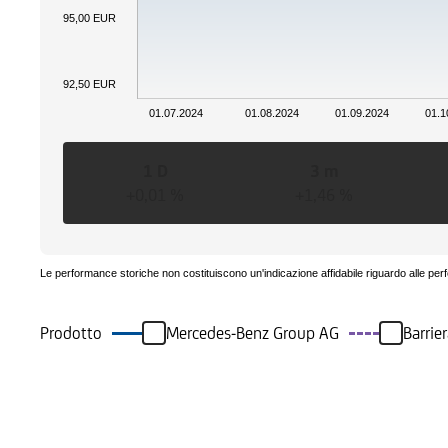
95,00 EUR
92,50 EUR
01.07.2024
01.08.2024
01.09.2024
01.1
1 D
3 m
+0,01 %
+1,46 %
Le performance storiche non costituiscono un'indicazione affidabile riguardo alle per
Prodotto
Mercedes-Benz Group AG
Barrie
Eventi