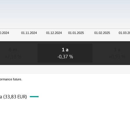
0.2024
01.11.2024
01.12.2024
01.01.2025
01.02.2025
01.03.2
6 m
1 a
3 a
+2,18 %
-0,37 %
+0,93 %
formance future.
ra (33,83 EUR)