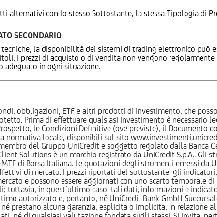
tti alternativi con lo stesso Sottostante, la stessa Tipologia di
CATO SECONDARIO
 tecniche, la disponibilità dei sistemi di trading elettronico può e
 titoli, i prezzi di acquisto o di vendita non vengono regolarment
zo adeguato in ogni situazione.
ndi, obbligazioni, ETF e altri prodotti di investimento, che posson
otetto. Prima di effettuare qualsiasi investimento è necessario
l Prospetto, le Condizioni Definitive (ove previste), il Documento
normativa locale, disponibili sul sito www.investimenti.unicredit.
membro del Gruppo UniCredit e soggetto regolato dalla Banca Cen
 Client Solutions è un marchio registrato da UniCredit S.p.A.. Gli 
F di Borsa Italiana. Le quotazioni degli strumenti emessi da Un
ttivi di mercato. I prezzi riportati del sottostante, gli indicatori,
ercato e possono essere aggiornati con uno scarto temporale di oltr
i; tuttavia, in quest’ultimo caso, tali dati, informazioni e indica
imo autorizzato e, pertanto, né UniCredit Bank GmbH Succursale d
 prestano alcuna garanzia, esplicita o implicita, in relazione all
tati, né di qualsiasi valutazione fondata sugli stessi. Si invita, pe