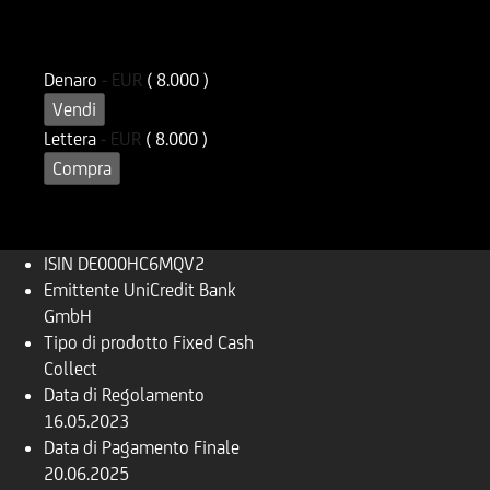
ISIN
Codice di Negoziazione
DE000HC6MQV2
UC6MQV
Denaro
-
EUR
( 8.000 )
Vendi
Lettera
-
EUR
( 8.000 )
Compra
ISIN
DE000HC6MQV2
Emittente
UniCredit Bank
GmbH
Tipo di prodotto
Fixed Cash
Collect
Data di Regolamento
16.05.2023
Data di Pagamento Finale
20.06.2025