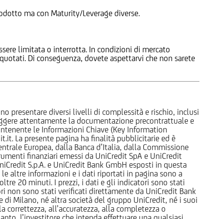
 Prodotto ma con Maturity/Leverage diverse.
ssere limitata o interrotta. In condizioni di mercato
e quotati. Di conseguenza, dovete aspettarvi che non sarete
o presentare diversi livelli di complessità e rischio, inclusi
 leggere attentamente la documentazione precontrattuale e
 contenente le Informazioni Chiave (Key Information
it. La presente pagina ha finalità pubblicitarie ed è
trale Europea, dalla Banca d’Italia, dalla Commissione
strumenti finanziari emessi da UniCredit SpA e UniCredit
iCredit S.p.A. e UniCredit Bank GmbH esposti in questa
 le altre informazioni e i dati riportati in pagina sono a
e 20 minuti. I prezzi, i dati e gli indicatori sono stati
tori non sono stati verificati direttamente da UniCredit Bank
i Milano, né altra società del gruppo UniCredit, né i suoi
a correttezza, all’accuratezza, alla completezza o
rtanto, l’investitore che intenda effettuare una qualsiasi