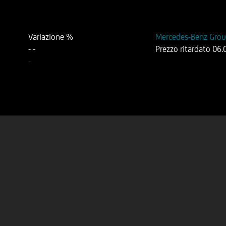
Variazione %
Mercedes-Benz Gro
-
-
Prezzo ritardato
06.
-