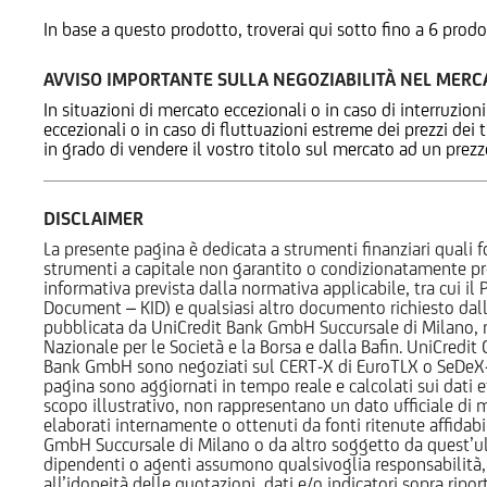
In base a questo prodotto, troverai qui sotto fino a 6 prodo
AVVISO IMPORTANTE SULLA NEGOZIABILITÀ NEL MER
In situazioni di mercato eccezionali o in caso di interruzioni
eccezionali o in caso di fluttuazioni estreme dei prezzi dei
in grado di vendere il vostro titolo sul mercato ad un prez
DISCLAIMER
La presente pagina è dedicata a strumenti finanziari quali fo
strumenti a capitale non garantito o condizionatamente pr
informativa prevista dalla normativa applicabile, tra cui i
Document – KID) e qualsiasi altro documento richiesto dalla 
pubblicata da UniCredit Bank GmbH Succursale di Milano, 
Nazionale per le Società e la Borsa e dalla Bafin. UniCredit
Bank GmbH sono negoziati sul CERT-X di EuroTLX o SeDeX-MT
pagina sono aggiornati in tempo reale e calcolati sui dati effe
scopo illustrativo, non rappresentano un dato ufficiale di m
elaborati internamente o ottenuti da fonti ritenute affidabil
GmbH Succursale di Milano o da altro soggetto da quest’ult
dipendenti o agenti assumono qualsivoglia responsabilità, né
all’idoneità delle quotazioni, dati e/o indicatori sopra ripor