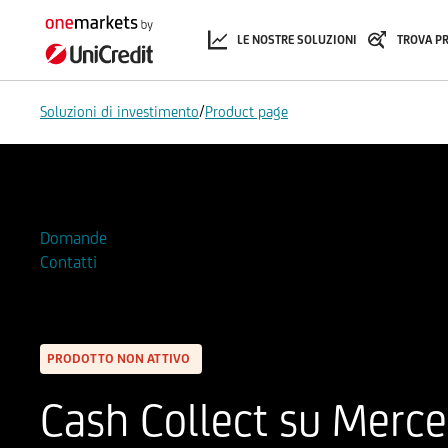
LE NOSTRE SOLUZIONI
TROVA P
/
Soluzioni di investimento
Product page
Aggiungi alla Watchlist
Domande
Contatti
PRODOTTO NON ATTIVO
Cash Collect su Merc