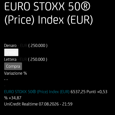
EURO STOXX 50®
(Price) Index (EUR)
ISIN
Codice di Negoziazione
DE000HD498A5
UD498A
Denaro
-
EUR
( 250.000 )
Vendi
Lettera
-
EUR
( 250.000 )
Compra
Variazione %
-
-
-
EURO STOXX 50® (Price) Index (EUR)
6537,25 Punti
+0,53
%
+34,87
UniCredit Realtime
07.08.2026
- 21:59