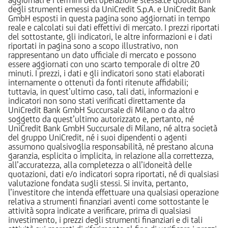
degli strumenti emessi da UniCredit S.p.A. e UniCredit Bank
GmbH esposti in questa pagina sono aggiornati in tempo
reale e calcolati sui dati effettivi di mercato. I prezzi riportati
del sottostante, gli indicatori, le altre informazioni e i dati
riportati in pagina sono a scopo illustrativo, non
rappresentano un dato ufficiale di mercato e possono
essere aggiornati con uno scarto temporale di oltre 20
minuti. I prezzi, i dati e gli indicatori sono stati elaborati
internamente o ottenuti da fonti ritenute affidabili;
tuttavia, in quest’ultimo caso, tali dati, informazioni e
indicatori non sono stati verificati direttamente da
UniCredit Bank GmbH Succursale di Milano o da altro
soggetto da quest’ultimo autorizzato e, pertanto, né
UniCredit Bank GmbH Succursale di Milano, né altra società
del gruppo UniCredit, né i suoi dipendenti o agenti
assumono qualsivoglia responsabilità, né prestano alcuna
garanzia, esplicita o implicita, in relazione alla correttezza,
all’accuratezza, alla completezza o all’idoneità delle
quotazioni, dati e/o indicatori sopra riportati, né di qualsiasi
valutazione fondata sugli stessi. Si invita, pertanto,
l’investitore che intenda effettuare una qualsiasi operazione
relativa a strumenti finanziari aventi come sottostante le
attività sopra indicate a verificare, prima di qualsiasi
investimento, i prezzi degli strumenti finanziari e di tali