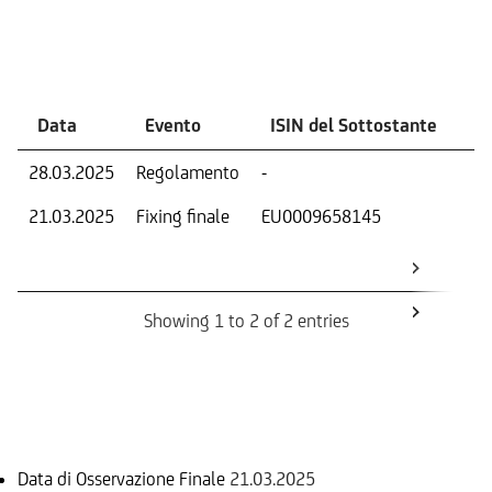
Eventi
Data
Evento
ISIN del Sottostante
V
28.03.2025
Regolamento
-
Ri
21.03.2025
Fixing finale
EU0009658145
Val
Dat
Os
Showing 1 to 2 of 2 entries
Informazioni sul rimborso
Data di Osservazione Finale
21.03.2025