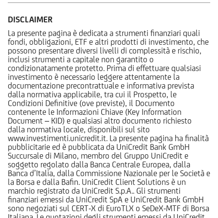
DISCLAIMER
La presente pagina è dedicata a strumenti finanziari quali
fondi, obbligazioni, ETF e altri prodotti di investimento, che
possono presentare diversi livelli di complessità e rischio,
inclusi strumenti a capitale non garantito o
condizionatamente protetto. Prima di effettuare qualsiasi
investimento è necessario leggere attentamente la
documentazione precontrattuale e informativa prevista
dalla normativa applicabile, tra cui il Prospetto, le
Condizioni Definitive (ove previste), il Documento
contenente le Informazioni Chiave (Key Information
Document – KID) e qualsiasi altro documento richiesto
dalla normativa locale, disponibili sul sito
www.investimenti.unicredit.it. La presente pagina ha finalità
pubblicitarie ed è pubblicata da UniCredit Bank GmbH
Succursale di Milano, membro del Gruppo UniCredit e
soggetto regolato dalla Banca Centrale Europea, dalla
Banca d’Italia, dalla Commissione Nazionale per le Società e
la Borsa e dalla Bafin. UniCredit Client Solutions è un
marchio registrato da UniCredit S.p.A.. Gli strumenti
finanziari emessi da UniCredit SpA e UniCredit Bank GmbH
sono negoziati sul CERT-X di EuroTLX o SeDeX-MTF di Borsa
Italiana. Le quotazioni degli strumenti emessi da UniCredit