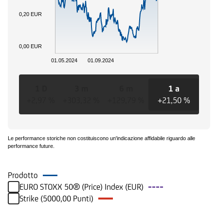
0,20 EUR
0,00 EUR
01.05.2024
01.09.2024
1 D
3 m
6 m
1 a
3
+2,97 %
+303,32 %
+129,79 %
+21,50 %
+21
Le performance storiche non costituiscono un'indicazione affidabile riguardo alle
performance future.
Prodotto
EURO STOXX 50® (Price) Index (EUR)
Strike (5000,00 Punti)