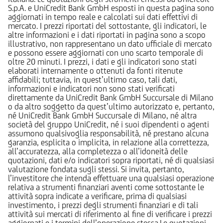
S.p.A. e UniCredit Bank GmbH esposti in questa pagina sono
aggiornati in tempo reale e calcolati sui dati effettivi di
mercato. I prezzi riportati del sottostante, gli indicatori, le
altre informazioni e i dati riportati in pagina sono a scopo
illustrativo, non rappresentano un dato ufficiale di mercato
e possono essere aggiornati con uno scarto temporale di
oltre 20 minuti. I prezzi, i dati e gli indicatori sono stati
elaborati internamente o ottenuti da fonti ritenute
affidabili; tuttavia, in quest’ultimo caso, tali dati,
informazioni e indicatori non sono stati verificati
direttamente da UniCredit Bank GmbH Succursale di Milano
o da altro soggetto da quest’ultimo autorizzato e, pertanto,
né UniCredit Bank GmbH Succursale di Milano, né altra
società del gruppo UniCredit, né i suoi dipendenti o agenti
assumono qualsivoglia responsabilità, né prestano alcuna
garanzia, esplicita o implicita, in relazione alla correttezza,
all’accuratezza, alla completezza o all’idoneità delle
quotazioni, dati e/o indicatori sopra riportati, né di qualsiasi
valutazione fondata sugli stessi. Si invita, pertanto,
l’investitore che intenda effettuare una qualsiasi operazione
relativa a strumenti finanziari aventi come sottostante le
attività sopra indicate a verificare, prima di qualsiasi
investimento, i prezzi degli strumenti finanziari e di tali
attività sui mercati di riferimento al fine di verificare i prezzi
aggiornati e i termini dell’operazione stessa.Le quotazioni