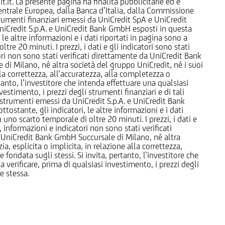
it. La presente pagina ha finalità pubblicitarie ed è
trale Europea, dalla Banca d’Italia, dalla Commissione
strumenti finanziari emessi da UniCredit SpA e UniCredit
iCredit S.p.A. e UniCredit Bank GmbH esposti in questa
 le altre informazioni e i dati riportati in pagina sono a
e 20 minuti. I prezzi, i dati e gli indicatori sono stati
tori non sono stati verificati direttamente da UniCredit Bank
i Milano, né altra società del gruppo UniCredit, né i suoi
a correttezza, all’accuratezza, alla completezza o
rtanto, l’investitore che intenda effettuare una qualsiasi
estimento, i prezzi degli strumenti finanziari e di tali
li strumenti emessi da UniCredit S.p.A. e UniCredit Bank
tostante, gli indicatori, le altre informazioni e i dati
uno scarto temporale di oltre 20 minuti. I prezzi, i dati e
, informazioni e indicatori non sono stati verificati
 UniCredit Bank GmbH Succursale di Milano, né altra
 esplicita o implicita, in relazione alla correttezza,
 fondata sugli stessi. Si invita, pertanto, l’investitore che
 verificare, prima di qualsiasi investimento, i prezzi degli
ne stessa.