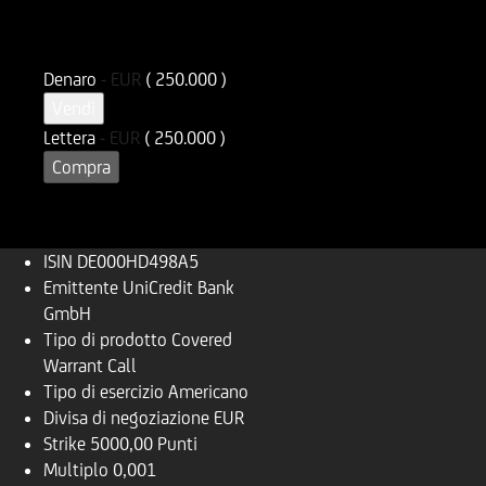
ISIN
Codice di Negoziazione
DE000HD498A5
UD498A
Denaro
-
EUR
( 250.000 )
Vendi
Lettera
-
EUR
( 250.000 )
Compra
ISIN
DE000HD498A5
Emittente
UniCredit Bank
GmbH
Tipo di prodotto
Covered
Warrant Call
Tipo di esercizio
Americano
Divisa di negoziazione
EUR
Strike
5000,00 Punti
Multiplo
0,001