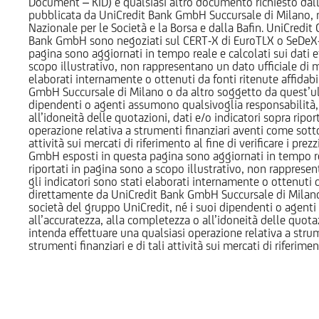
Document – KID) e qualsiasi altro documento richiesto dalla 
pubblicata da UniCredit Bank GmbH Succursale di Milano, 
Nazionale per le Società e la Borsa e dalla Bafin. UniCredit
Bank GmbH sono negoziati sul CERT-X di EuroTLX o SeDeX-MT
pagina sono aggiornati in tempo reale e calcolati sui dati effe
scopo illustrativo, non rappresentano un dato ufficiale di m
elaborati internamente o ottenuti da fonti ritenute affidabil
GmbH Succursale di Milano o da altro soggetto da quest’ult
dipendenti o agenti assumono qualsivoglia responsabilità, né
all’idoneità delle quotazioni, dati e/o indicatori sopra ripor
operazione relativa a strumenti finanziari aventi come sottost
attività sui mercati di riferimento al fine di verificare i pr
GmbH esposti in questa pagina sono aggiornati in tempo reale e
riportati in pagina sono a scopo illustrativo, non rappresen
gli indicatori sono stati elaborati internamente o ottenuti da
direttamente da UniCredit Bank GmbH Succursale di Milano 
società del gruppo UniCredit, né i suoi dipendenti o agenti 
all’accuratezza, alla completezza o all’idoneità delle quotazi
intenda effettuare una qualsiasi operazione relativa a strume
strumenti finanziari e di tali attività sui mercati di riferimen