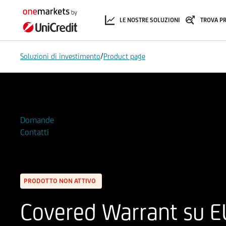
LE NOSTRE SOLUZIONI
TROVA P
/
Soluzioni di investimento
Product page
Aggiungi alla Watchlist
Domande
Contatti
PRODOTTO NON ATTIVO
Covered Warrant su E