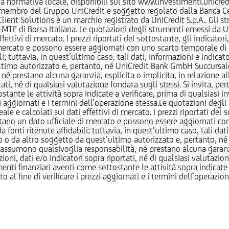
normativa locale, disponibili sul sito www.investimenti.unicredit.
membro del Gruppo UniCredit e soggetto regolato dalla Banca Cen
 Client Solutions è un marchio registrato da UniCredit S.p.A.. Gli 
F di Borsa Italiana. Le quotazioni degli strumenti emessi da Un
ttivi di mercato. I prezzi riportati del sottostante, gli indicatori,
ercato e possono essere aggiornati con uno scarto temporale di oltr
i; tuttavia, in quest’ultimo caso, tali dati, informazioni e indica
imo autorizzato e, pertanto, né UniCredit Bank GmbH Succursale d
 prestano alcuna garanzia, esplicita o implicita, in relazione all
tati, né di qualsiasi valutazione fondata sugli stessi. Si invita, pe
ante le attività sopra indicate a verificare, prima di qualsiasi inv
ezzi aggiornati e i termini dell’operazione stessa.Le quotazioni deg
 calcolati sui dati effettivi di mercato. I prezzi riportati del sot
tano un dato ufficiale di mercato e possono essere aggiornati con 
 fonti ritenute affidabili; tuttavia, in quest’ultimo caso, tali dati
o da altro soggetto da quest’ultimo autorizzato e, pertanto, né
assumono qualsivoglia responsabilità, né prestano alcuna garanzia,
oni, dati e/o indicatori sopra riportati, né di qualsiasi valutazione
nti finanziari aventi come sottostante le attività sopra indicate a
to al fine di verificare i prezzi aggiornati e i termini dell’operazio