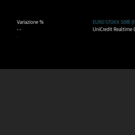
Variazione %
EURO STOXX 50® (Pr
-
-
UniCredit Realtime
-