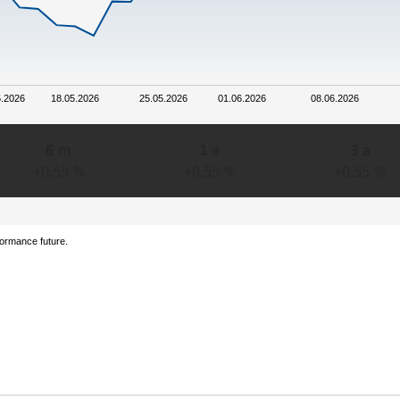
5.2026
18.05.2026
25.05.2026
01.06.2026
08.06.2026
6 m
1 a
3 a
+0,55 %
+0,55 %
+0,55 %
formance future.