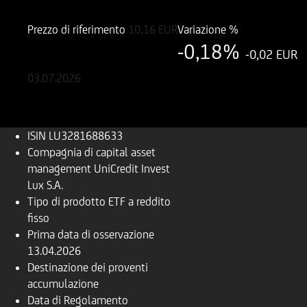
LU3281688633
Prezzo di riferimento
10,16
EUR
Variazione %
-0,18%
-0,02 EUR
03.07.2026
ISIN
LU3281688633
Compagnia di capital asset
management
UniCredit Invest
Lux S.A.
Tipo di prodotto
ETF a reddito
fisso
Prima data di osservazione
13.04.2026
Destinazione dei proventi
accumulazione
Data di Regolamento