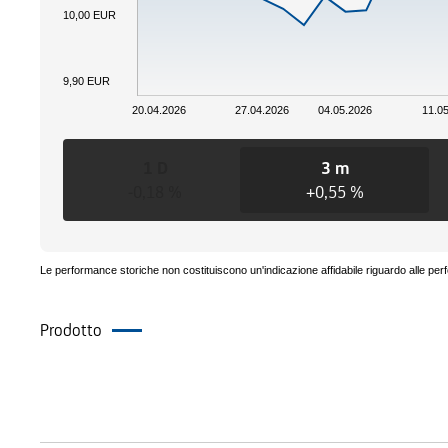
10,00 EUR
9,90 EUR
20.04.2026
27.04.2026
04.05.2026
11.0
1 D
3 m
-0,18 %
+0,55 %
Le performance storiche non costituiscono un'indicazione affidabile riguardo alle per
Prodotto
Quotazione in Borsa