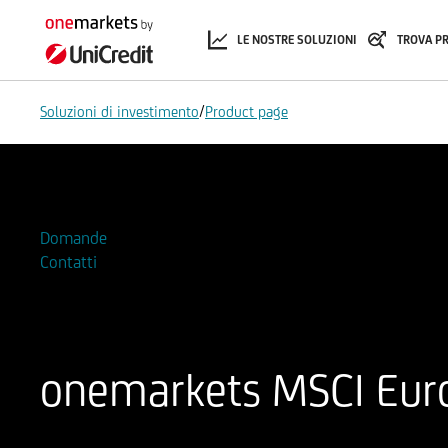
LE NOSTRE SOLUZIONI
TROVA P
/
Soluzioni di investimento
Product page
Aggiungi alla Watchlist
Domande
Contatti
onemarkets MSCI Eur
ISIN