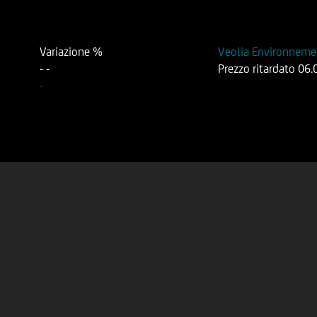
Variazione %
Veolia Environnem
-
-
Prezzo ritardato
06.
-