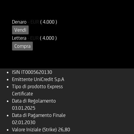
ISIN
Codice di Negoziazione
IT0005620130
U62013
Denaro
-
EUR
( 4.000 )
Vendi
Lettera
-
EUR
( 4.000 )
Compra
ISIN
IT0005620130
Emittente
UniCredit S.p.A
Tipo di prodotto
Express
Certificate
Data di Regolamento
03.01.2025
Data di Pagamento Finale
02.01.2030
Valore Iniziale (Strike)
26,80