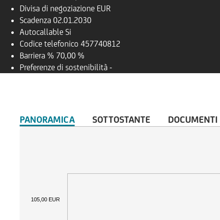
Divisa di negoziazione
EUR
Scadenza
02.01.2030
Autocallable
Si
Codice telefonico
457740812
Barriera %
70,00 %
Preferenze di sostenibilità
-
PANORAMICA
SOTTOSTANTE
DOCUMENTI
105,00 EUR