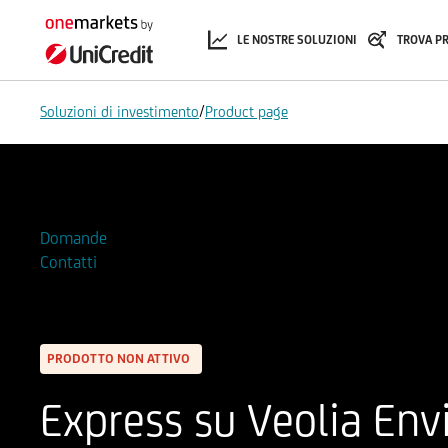
LE NOSTRE SOLUZIONI
TROVA P
/
Soluzioni di investimento
Product page
Aggiungi alla Watchlist
Domande
Contatti
PRODOTTO NON ATTIVO
Express su Veolia En