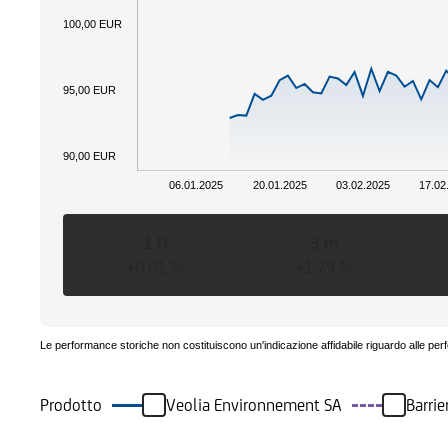
100,00 EUR
95,00 EUR
90,00 EUR
06.01.2025
20.01.2025
03.02.2025
17.02
1 D
3 m
+0,01 %
+1,79 %
Le performance storiche non costituiscono un'indicazione affidabile riguardo alle per
Prodotto
Veolia Environnement SA
Barrie