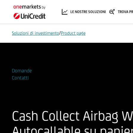
LE NOSTRE SOLUZIONI
TROVA P
/
Soluzioni di investimento
Product page
Aggiungi alla Watchlist
Domande
Contatti
Cash Collect Airbag 
Autocallable su panie