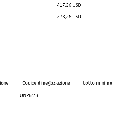
417,26 USD
278,26 USD
zione
Codice di negoziazione
Lotto minimo
zione
Codice di negoziazione
Lotto minimo
UN2BMB
1