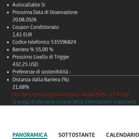
Autocallable
Si
Prossima Data di Osservazione
20.08.2026
Coupon Condizionato
1,61 EUR
Codice telefonico
535596824
Barriera %
55,00 %
Prossimo Livello di Trigger
432,25 USD
Preferenze di sostenibilità
-
Distanza dalla Barriera (%)
21,68%
Ora dell'ultimo aggiornamento: 06.08.2026 - 22:43:04
Si prega di prendere visione delle informazioni importanti.
PANORAMICA
SOTTOSTANTE
CALENDARIO