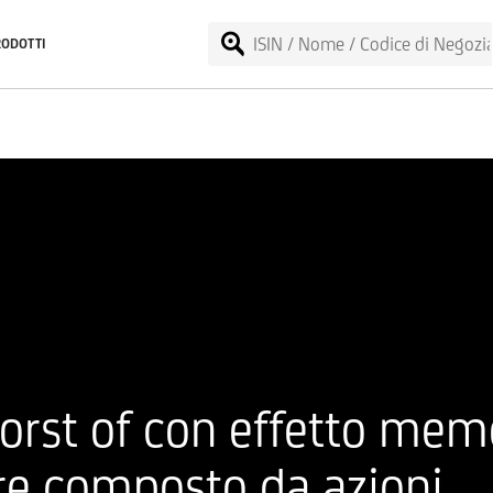
RODOTTI
Worst of con effetto mem
re composto da azioni