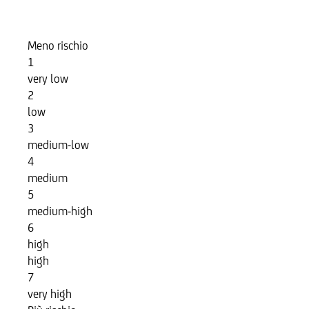
Indicatore di Rischio
Meno rischio
1
very low
2
low
3
medium-low
4
medium
5
medium-high
6
high
high
7
very high