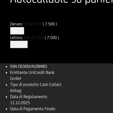
ISIN
Codice di Negoziazione
DE000UN2BMB5
UN2BMB
Denaro
99,42
EUR
( 7.500 )
Vendi
Lettera
100,42
EUR
( 7.500 )
Compra
ISIN
DE000UN2BMB5
Emittente
UniCredit Bank
GmbH
Tipo di prodotto
Cash Collect
Airbag
Data di Regolamento
11.12.2025
Data di Pagamento Finale