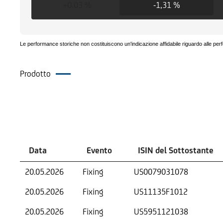
+0,03 %
-1,31 %
Le performance storiche non costituiscono un'indicazione affidabile riguardo alle per
Prodotto
Eventi
Data
Evento
ISIN del Sottostante
20.05.2026
Fixing
US0079031078
20.05.2026
Fixing
US11135F1012
20.05.2026
Fixing
US5951121038