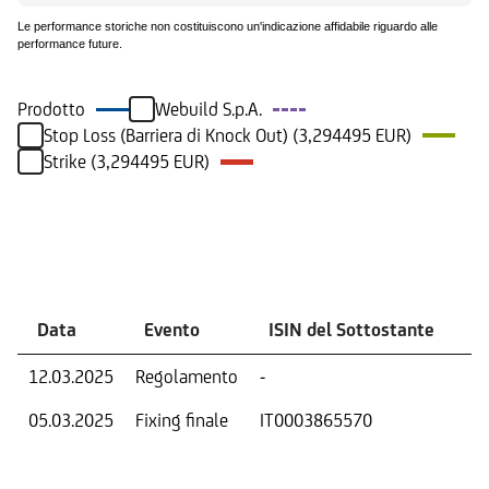
Le performance storiche non costituiscono un'indicazione affidabile riguardo alle
performance future.
Prodotto
Webuild S.p.A.
Stop Loss (Barriera di Knock Out) (3,294495 EUR)
Strike (3,294495 EUR)
Eventi
Data
Evento
ISIN del Sottostante
V
12.03.2025
Regolamento
-
Ri
05.03.2025
Fixing finale
IT0003865570
Val
Dat
Os