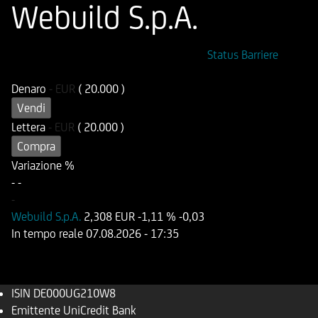
Webuild S.p.A.
ISIN
Codice di Negoziazione
Status Barriere
DE000UG210W8
UG210W
Denaro
-
EUR
( 20.000 )
Vendi
Lettera
-
EUR
( 20.000 )
Compra
Variazione %
-
-
-
Webuild S.p.A.
2,308 EUR
-1,11 %
-0,03
In tempo reale
07.08.2026
- 17:35
ISIN
DE000UG210W8
Emittente
UniCredit Bank