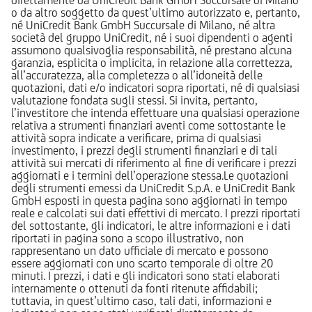
o da altro soggetto da quest’ultimo autorizzato e, pertanto,
né UniCredit Bank GmbH Succursale di Milano, né altra
società del gruppo UniCredit, né i suoi dipendenti o agenti
assumono qualsivoglia responsabilità, né prestano alcuna
garanzia, esplicita o implicita, in relazione alla correttezza,
all’accuratezza, alla completezza o all’idoneità delle
quotazioni, dati e/o indicatori sopra riportati, né di qualsiasi
valutazione fondata sugli stessi. Si invita, pertanto,
l’investitore che intenda effettuare una qualsiasi operazione
relativa a strumenti finanziari aventi come sottostante le
attività sopra indicate a verificare, prima di qualsiasi
investimento, i prezzi degli strumenti finanziari e di tali
attività sui mercati di riferimento al fine di verificare i prezzi
aggiornati e i termini dell’operazione stessa.Le quotazioni
degli strumenti emessi da UniCredit S.p.A. e UniCredit Bank
GmbH esposti in questa pagina sono aggiornati in tempo
reale e calcolati sui dati effettivi di mercato. I prezzi riportati
del sottostante, gli indicatori, le altre informazioni e i dati
riportati in pagina sono a scopo illustrativo, non
rappresentano un dato ufficiale di mercato e possono
essere aggiornati con uno scarto temporale di oltre 20
minuti. I prezzi, i dati e gli indicatori sono stati elaborati
internamente o ottenuti da fonti ritenute affidabili;
tuttavia, in quest’ultimo caso, tali dati, informazioni e