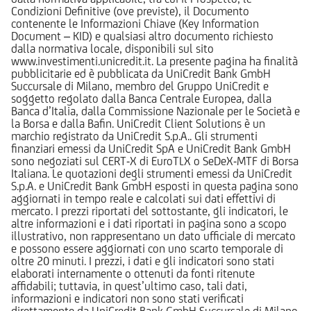
Condizioni Definitive (ove previste), il Documento
contenente le Informazioni Chiave (Key Information
Document – KID) e qualsiasi altro documento richiesto
dalla normativa locale, disponibili sul sito
www.investimenti.unicredit.it. La presente pagina ha finalità
pubblicitarie ed è pubblicata da UniCredit Bank GmbH
Succursale di Milano, membro del Gruppo UniCredit e
soggetto regolato dalla Banca Centrale Europea, dalla
Banca d’Italia, dalla Commissione Nazionale per le Società e
la Borsa e dalla Bafin. UniCredit Client Solutions è un
marchio registrato da UniCredit S.p.A.. Gli strumenti
finanziari emessi da UniCredit SpA e UniCredit Bank GmbH
sono negoziati sul CERT-X di EuroTLX o SeDeX-MTF di Borsa
Italiana. Le quotazioni degli strumenti emessi da UniCredit
S.p.A. e UniCredit Bank GmbH esposti in questa pagina sono
aggiornati in tempo reale e calcolati sui dati effettivi di
mercato. I prezzi riportati del sottostante, gli indicatori, le
altre informazioni e i dati riportati in pagina sono a scopo
illustrativo, non rappresentano un dato ufficiale di mercato
e possono essere aggiornati con uno scarto temporale di
oltre 20 minuti. I prezzi, i dati e gli indicatori sono stati
elaborati internamente o ottenuti da fonti ritenute
affidabili; tuttavia, in quest’ultimo caso, tali dati,
informazioni e indicatori non sono stati verificati
direttamente da UniCredit Bank GmbH Succursale di Milano