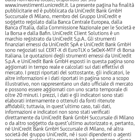
www.investimenti.unicredit.it. La presente pagina ha finalità
pubblicitarie ed è pubblicata da UniCredit Bank GmbH
Succursale di Milano, membro del Gruppo UniCredit e
soggetto regolato dalla Banca Centrale Europea, dalla
Banca d’Italia, dalla Commissione Nazionale per le Società e
la Borsa e dalla Bafin. UniCredit Client Solutions è un
marchio registrato da UniCredit S.p.A.. Gli strumenti
finanziari emessi da UniCredit SpA e UniCredit Bank GmbH
sono negoziati sul CERT-X di EuroTLX o SeDeX-MTF di Borsa
Italiana. Le quotazioni degli strumenti emessi da UniCredit
S.p.A. e UniCredit Bank GmbH esposti in questa pagina sono
aggiornati in tempo reale e calcolati sui dati effettivi di
mercato. I prezzi riportati del sottostante, gli indicatori, le
altre informazioni e i dati riportati in pagina sono a scopo
illustrativo, non rappresentano un dato ufficiale di mercato
e possono essere aggiornati con uno scarto temporale di
oltre 20 minuti. I prezzi, i dati e gli indicatori sono stati
elaborati internamente o ottenuti da fonti ritenute
affidabili; tuttavia, in quest’ultimo caso, tali dati,
informazioni e indicatori non sono stati verificati
direttamente da UniCredit Bank GmbH Succursale di Milano
o da altro soggetto da quest’ultimo autorizzato e, pertanto,
né UniCredit Bank GmbH Succursale di Milano, né altra
società del gruppo UniCredit, né i suoi dipendenti o agenti
assumono qualsivoglia responsabilità, né prestano alcuna