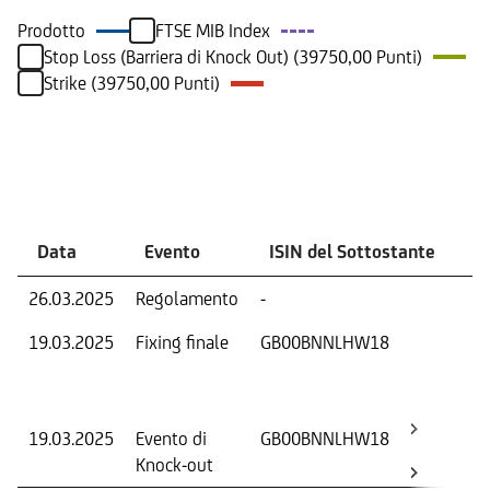
Prodotto
FTSE MIB Index
Stop Loss (Barriera di Knock Out) (39750,00 Punti)
Strike (39750,00 Punti)
Eventi
Data
Evento
ISIN del Sottostante
V
26.03.2025
Regolamento
-
Ri
19.03.2025
Fixing finale
GB00BNNLHW18
Val
Dat
Os
19.03.2025
Evento di
GB00BNNLHW18
-
Knock-out