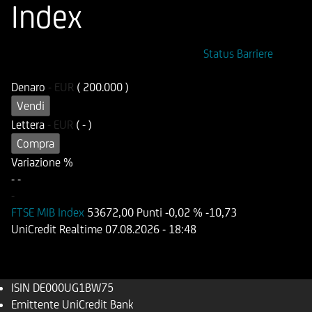
Index
ISIN
Codice di Negoziazione
Status Barriere
DE000UG1BW75
UG1BW7
Denaro
-
EUR
( 200.000 )
Vendi
Lettera
-
EUR
( - )
Compra
Variazione %
-
-
-
FTSE MIB Index
53672,00 Punti
-0,02 %
-10,73
UniCredit Realtime
07.08.2026
- 18:48
ISIN
DE000UG1BW75
Emittente
UniCredit Bank