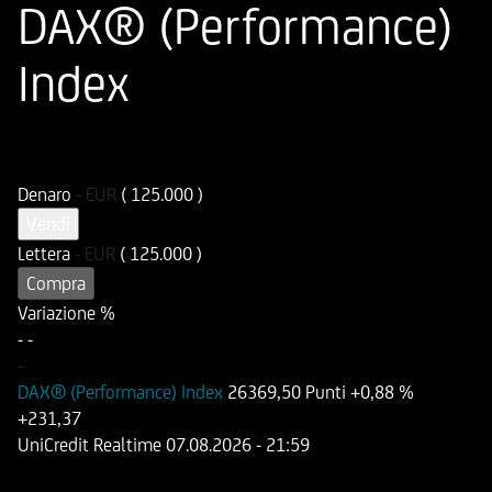
DAX® (Performance)
Index
ISIN
Codice di Negoziazione
DE000UG19MD9
UG19MD
Denaro
-
EUR
( 125.000 )
Vendi
Lettera
-
EUR
( 125.000 )
Compra
Variazione %
-
-
-
DAX® (Performance) Index
26369,50 Punti
+0,88 %
+231,37
UniCredit Realtime
07.08.2026
- 21:59