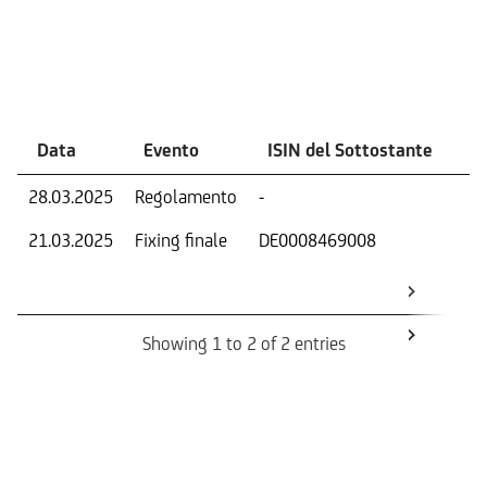
Eventi
Data
Evento
ISIN del Sottostante
V
28.03.2025
Regolamento
-
Ri
21.03.2025
Fixing finale
DE0008469008
Val
Dat
Os
Showing 1 to 2 of 2 entries
Informazioni sul rimborso