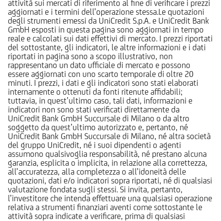
attività sui mercati di riferimento al fine di verificare i prezzi
aggiornati e i termini dell’operazione stessa.Le quotazioni
degli strumenti emessi da UniCredit S.p.A. e UniCredit Bank
GmbH esposti in questa pagina sono aggiornati in tempo
reale e calcolati sui dati effettivi di mercato. I prezzi riportati
del sottostante, gli indicatori, le altre informazioni e i dati
riportati in pagina sono a scopo illustrativo, non
rappresentano un dato ufficiale di mercato e possono
essere aggiornati con uno scarto temporale di oltre 20
minuti. I prezzi, i dati e gli indicatori sono stati elaborati
internamente o ottenuti da fonti ritenute affidabili;
tuttavia, in quest’ultimo caso, tali dati, informazioni e
indicatori non sono stati verificati direttamente da
UniCredit Bank GmbH Succursale di Milano o da altro
soggetto da quest’ultimo autorizzato e, pertanto, né
UniCredit Bank GmbH Succursale di Milano, né altra società
del gruppo UniCredit, né i suoi dipendenti o agenti
assumono qualsivoglia responsabilità, né prestano alcuna
garanzia, esplicita o implicita, in relazione alla correttezza,
all’accuratezza, alla completezza o all’idoneità delle
quotazioni, dati e/o indicatori sopra riportati, né di qualsiasi
valutazione fondata sugli stessi. Si invita, pertanto,
l’investitore che intenda effettuare una qualsiasi operazione
relativa a strumenti finanziari aventi come sottostante le
attività sopra indicate a verificare, prima di qualsiasi