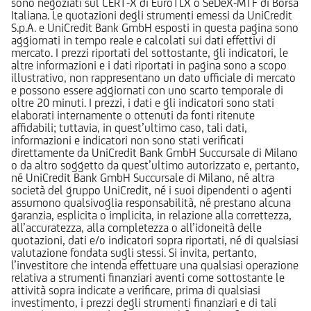
sono negoziati sul CERT-X di EuroTLX o SeDeX-MTF di Borsa
Italiana. Le quotazioni degli strumenti emessi da UniCredit
S.p.A. e UniCredit Bank GmbH esposti in questa pagina sono
aggiornati in tempo reale e calcolati sui dati effettivi di
mercato. I prezzi riportati del sottostante, gli indicatori, le
altre informazioni e i dati riportati in pagina sono a scopo
illustrativo, non rappresentano un dato ufficiale di mercato
e possono essere aggiornati con uno scarto temporale di
oltre 20 minuti. I prezzi, i dati e gli indicatori sono stati
elaborati internamente o ottenuti da fonti ritenute
affidabili; tuttavia, in quest’ultimo caso, tali dati,
informazioni e indicatori non sono stati verificati
direttamente da UniCredit Bank GmbH Succursale di Milano
o da altro soggetto da quest’ultimo autorizzato e, pertanto,
né UniCredit Bank GmbH Succursale di Milano, né altra
società del gruppo UniCredit, né i suoi dipendenti o agenti
assumono qualsivoglia responsabilità, né prestano alcuna
garanzia, esplicita o implicita, in relazione alla correttezza,
all’accuratezza, alla completezza o all’idoneità delle
quotazioni, dati e/o indicatori sopra riportati, né di qualsiasi
valutazione fondata sugli stessi. Si invita, pertanto,
l’investitore che intenda effettuare una qualsiasi operazione
relativa a strumenti finanziari aventi come sottostante le
attività sopra indicate a verificare, prima di qualsiasi
investimento, i prezzi degli strumenti finanziari e di tali