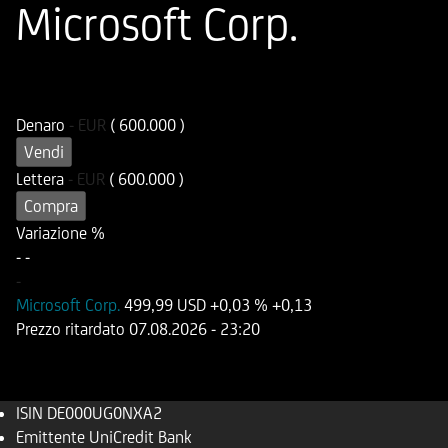
Microsoft Corp.
ISIN
Codice di Negoziazione
DE000UG0NXA2
UG0NXA
Denaro
-
EUR
( 600.000 )
Vendi
Lettera
-
EUR
( 600.000 )
Compra
Variazione %
-
-
-
Microsoft Corp.
499,99 USD
+0,03 %
+0,13
Prezzo ritardato
07.08.2026
- 23:20
ISIN
DE000UG0NXA2
Emittente
UniCredit Bank