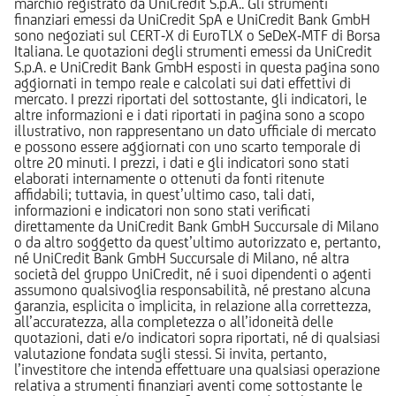
marchio registrato da UniCredit S.p.A.. Gli strumenti
finanziari emessi da UniCredit SpA e UniCredit Bank GmbH
sono negoziati sul CERT-X di EuroTLX o SeDeX-MTF di Borsa
Italiana. Le quotazioni degli strumenti emessi da UniCredit
S.p.A. e UniCredit Bank GmbH esposti in questa pagina sono
aggiornati in tempo reale e calcolati sui dati effettivi di
mercato. I prezzi riportati del sottostante, gli indicatori, le
altre informazioni e i dati riportati in pagina sono a scopo
illustrativo, non rappresentano un dato ufficiale di mercato
e possono essere aggiornati con uno scarto temporale di
oltre 20 minuti. I prezzi, i dati e gli indicatori sono stati
elaborati internamente o ottenuti da fonti ritenute
affidabili; tuttavia, in quest’ultimo caso, tali dati,
informazioni e indicatori non sono stati verificati
direttamente da UniCredit Bank GmbH Succursale di Milano
o da altro soggetto da quest’ultimo autorizzato e, pertanto,
né UniCredit Bank GmbH Succursale di Milano, né altra
società del gruppo UniCredit, né i suoi dipendenti o agenti
assumono qualsivoglia responsabilità, né prestano alcuna
garanzia, esplicita o implicita, in relazione alla correttezza,
all’accuratezza, alla completezza o all’idoneità delle
quotazioni, dati e/o indicatori sopra riportati, né di qualsiasi
valutazione fondata sugli stessi. Si invita, pertanto,
l’investitore che intenda effettuare una qualsiasi operazione
relativa a strumenti finanziari aventi come sottostante le