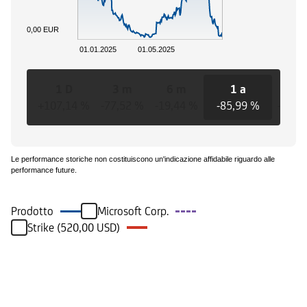
0,00 EUR
01.01.2025
01.05.2025
1 D
3 m
6 m
1 a
3 a
+107,14 %
-77,52 %
-19,44 %
-85,99 %
-85,9
Le performance storiche non costituiscono un'indicazione affidabile riguardo alle
performance future.
Prodotto
Microsoft Corp.
Strike (520,00 USD)
Eventi