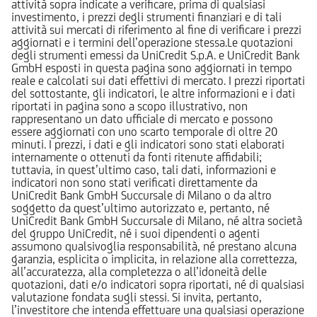
attività sopra indicate a verificare, prima di qualsiasi
investimento, i prezzi degli strumenti finanziari e di tali
attività sui mercati di riferimento al fine di verificare i prezzi
aggiornati e i termini dell’operazione stessa.Le quotazioni
degli strumenti emessi da UniCredit S.p.A. e UniCredit Bank
GmbH esposti in questa pagina sono aggiornati in tempo
reale e calcolati sui dati effettivi di mercato. I prezzi riportati
del sottostante, gli indicatori, le altre informazioni e i dati
riportati in pagina sono a scopo illustrativo, non
rappresentano un dato ufficiale di mercato e possono
essere aggiornati con uno scarto temporale di oltre 20
minuti. I prezzi, i dati e gli indicatori sono stati elaborati
internamente o ottenuti da fonti ritenute affidabili;
tuttavia, in quest’ultimo caso, tali dati, informazioni e
indicatori non sono stati verificati direttamente da
UniCredit Bank GmbH Succursale di Milano o da altro
soggetto da quest’ultimo autorizzato e, pertanto, né
UniCredit Bank GmbH Succursale di Milano, né altra società
del gruppo UniCredit, né i suoi dipendenti o agenti
assumono qualsivoglia responsabilità, né prestano alcuna
garanzia, esplicita o implicita, in relazione alla correttezza,
all’accuratezza, alla completezza o all’idoneità delle
quotazioni, dati e/o indicatori sopra riportati, né di qualsiasi
valutazione fondata sugli stessi. Si invita, pertanto,
l’investitore che intenda effettuare una qualsiasi operazione