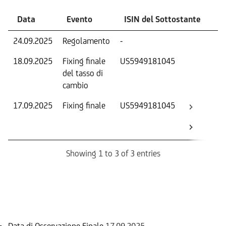
Data
Evento
ISIN del Sottostante
V
24.09.2025
Regolamento
-
Ri
18.09.2025
Fixing finale
US5949181045
Tas
del tasso di
ca
cambio
17.09.2025
Fixing finale
US5949181045
Val
Dat
Os
Showing 1 to 3 of 3 entries
Informazioni sul rimborso
Data di Osservazione Finale
17.09.2025