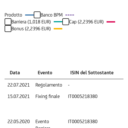
Prodotto
Banco BPM
Barriera (1,018 EUR)
Cap (2,2396 EUR)
Bonus (2,2396 EUR)
Eventi
Data
Evento
ISIN del Sottostante
V
22.07.2021
Regolamento
-
Ri
15.07.2021
Fixing finale
IT0005218380
Val
Dat
Os
22.05.2020
Evento
IT0005218380
-