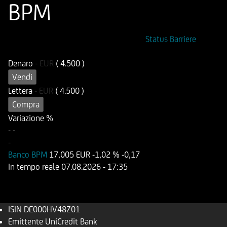
BPM
ISIN
Codice di Negoziazione
Status Barriere
DE000HV48Z01
UIG186
Denaro
-
EUR
( 4.500 )
Vendi
Lettera
-
EUR
( 4.500 )
Compra
Variazione %
-
-
-
Banco BPM
17,005 EUR
-1,02 %
-0,17
In tempo reale
07.08.2026
- 17:35
ISIN
DE000HV48Z01
Emittente
UniCredit Bank