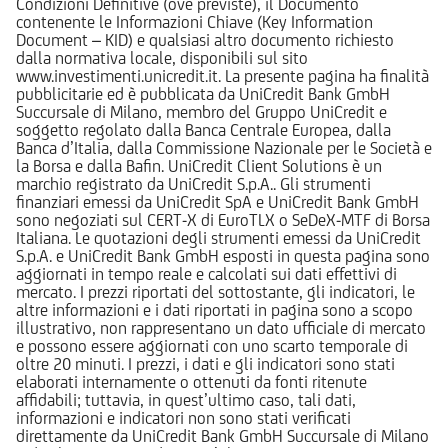
Condizioni Definitive (ove previste), il Documento
contenente le Informazioni Chiave (Key Information
Document – KID) e qualsiasi altro documento richiesto
dalla normativa locale, disponibili sul sito
www.investimenti.unicredit.it. La presente pagina ha finalità
pubblicitarie ed è pubblicata da UniCredit Bank GmbH
Succursale di Milano, membro del Gruppo UniCredit e
soggetto regolato dalla Banca Centrale Europea, dalla
Banca d’Italia, dalla Commissione Nazionale per le Società e
la Borsa e dalla Bafin. UniCredit Client Solutions è un
marchio registrato da UniCredit S.p.A.. Gli strumenti
finanziari emessi da UniCredit SpA e UniCredit Bank GmbH
sono negoziati sul CERT-X di EuroTLX o SeDeX-MTF di Borsa
Italiana. Le quotazioni degli strumenti emessi da UniCredit
S.p.A. e UniCredit Bank GmbH esposti in questa pagina sono
aggiornati in tempo reale e calcolati sui dati effettivi di
mercato. I prezzi riportati del sottostante, gli indicatori, le
altre informazioni e i dati riportati in pagina sono a scopo
illustrativo, non rappresentano un dato ufficiale di mercato
e possono essere aggiornati con uno scarto temporale di
oltre 20 minuti. I prezzi, i dati e gli indicatori sono stati
elaborati internamente o ottenuti da fonti ritenute
affidabili; tuttavia, in quest’ultimo caso, tali dati,
informazioni e indicatori non sono stati verificati
direttamente da UniCredit Bank GmbH Succursale di Milano