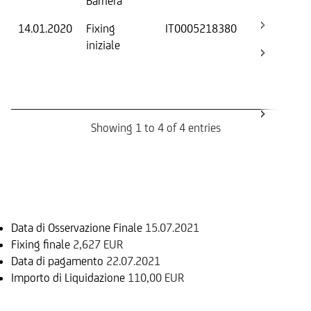
Barriera
14.01.2020
Fixing
IT0005218380
Fix
iniziale
ini
Bar
Ca
Bo
Showing 1 to 4 of 4 entries
Informazioni sul rimborso
Data di Osservazione Finale
15.07.2021
Fixing finale
2,627 EUR
Data di pagamento
22.07.2021
Importo di Liquidazione
110,00 EUR
Sottostante