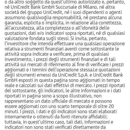
o da altro soggetto da quest’ultimo autorizzato e, pertanto,
né UniCredit Bank GmbH Succursale di Milano, né altra
società del gruppo UniCredit, né i suoi dipendenti o agenti
assumono qualsivoglia responsabilità, né prestano alcuna
garanzia, esplicita o implicita, in relazione alla correttezza,
all’accuratezza, alla completezza o all’idoneità delle
quotazioni, dati e/o indicatori sopra riportati, né di qualsiasi
valutazione fondata sugli stessi. Si invita, pertanto,
l’investitore che intenda effettuare una qualsiasi operazione
relativa a strumenti finanziari aventi come sottostante le
attività sopra indicate a verificare, prima di qualsiasi
investimento, i prezzi degli strumenti finanziari e di tali
attività sui mercati di riferimento al fine di verificare i prezzi
aggiornati e i termini dell’operazione stessa.Le quotazioni
degli strumenti emessi da UniCredit S.p.A. e UniCredit Bank
GmbH esposti in questa pagina sono aggiornati in tempo
reale e calcolati sui dati effettivi di mercato. I prezzi riportati
del sottostante, gli indicatori, le altre informazioni e i dati
riportati in pagina sono a scopo illustrativo, non
rappresentano un dato ufficiale di mercato e possono
essere aggiornati con uno scarto temporale di oltre 20
minuti. I prezzi, i dati e gli indicatori sono stati elaborati
internamente o ottenuti da fonti ritenute affidabili;
tuttavia, in quest’ultimo caso, tali dati, informazioni e
indicatori non sono stati verificati direttamente da