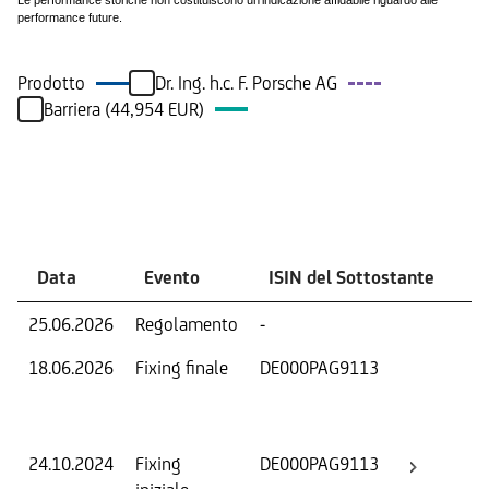
Le performance storiche non costituiscono un'indicazione affidabile riguardo alle
performance future.
Prodotto
Dr. Ing. h.c. F. Porsche AG
Barriera (44,954 EUR)
Eventi
Data
Evento
ISIN del Sottostante
V
25.06.2026
Regolamento
-
Ri
18.06.2026
Fixing finale
DE000PAG9113
Val
Dat
Os
24.10.2024
Fixing
DE000PAG9113
Fix