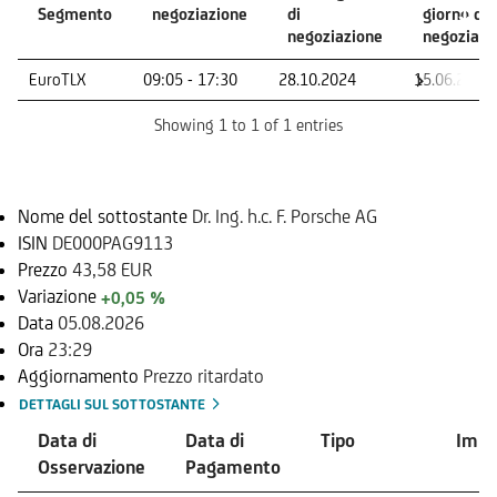
Segmento
negoziazione
di
giorno di
negoziazione
negoziazi
Mercato -
Orario di
Primo giorno
Ultimo
EuroTLX
09:05 - 17:30
28.10.2024
15.06.2026
Segmento
negoziazione
di
giorno di
negoziazione
negoziazi
Showing 1 to 1 of 1 entries
Sottostante
Nome del sottostante
Dr. Ing. h.c. F. Porsche AG
ISIN
DE000PAG9113
Prezzo
43,58 EUR
Variazione
+0,05 %
Data
05.08.2026
Ora
23:29
Aggiornamento
Prezzo ritardato
DETTAGLI SUL SOTTOSTANTE
Data di
Data di
Tipo
Impo
Osservazione
Pagamento