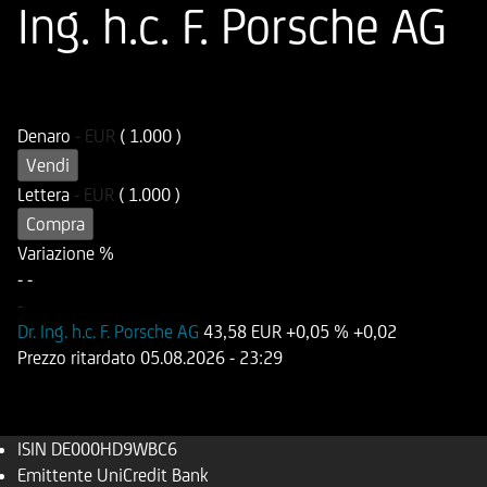
Ing. h.c. F. Porsche AG
ISIN
Codice di Negoziazione
DE000HD9WBC6
UD9WBC
Denaro
-
EUR
( 1.000 )
Vendi
Lettera
-
EUR
( 1.000 )
Compra
Variazione %
-
-
-
Dr. Ing. h.c. F. Porsche AG
43,58 EUR
+0,05 %
+0,02
Prezzo ritardato
05.08.2026
- 23:29
ISIN
DE000HD9WBC6
Emittente
UniCredit Bank