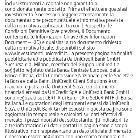
inclusi strumenti a capitale non garantito o
condizionatamente protetto. Prima di effettuare qualsiasi
investimento è necessario leggere attentamente la
documentazione precontrattuale e informativa prevista
dalla normativa applicabile, tra cui il Prospetto, le
Condizioni Definitive (ove previste), il Documento
contenente le Informazioni Chiave (Key Information
Document – KID) e qualsiasi altro documento richiesto
dalla normativa locale, disponibili sul sito
www.investimenti.unicredit.it. La presente pagina ha finalità
pubblicitarie ed è pubblicata da UniCredit Bank GmbH
Succursale di Milano, membro del Gruppo UniCredit e
soggetto regolato dalla Banca Centrale Europea, dalla
Banca d’Italia, dalla Commissione Nazionale per le Società e
la Borsa e dalla Bafin. UniCredit Client Solutions è un
marchio registrato da UniCredit S.p.A.. Gli strumenti
finanziari emessi da UniCredit SpA e UniCredit Bank GmbH
sono negoziati sul CERT-X di EuroTLX o SeDeX-MTF di Borsa
Italiana. Le quotazioni degli strumenti emessi da UniCredit
S.p.A. e UniCredit Bank GmbH esposti in questa pagina sono
aggiornati in tempo reale e calcolati sui dati effettivi di
mercato. I prezzi riportati del sottostante, gli indicatori, le
altre informazioni e i dati riportati in pagina sono a scopo
illustrativo, non rappresentano un dato ufficiale di mercato
e possono essere aggiornati con uno scarto temporale di