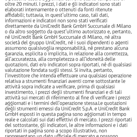
oltre 20 minuti. I prezzi, i dati e gli indicatori sono stati
elaborati internamente o ottenuti da fonti ritenute
affidabili; tuttavia, in quest’ultimo caso, tali dati,
informazioni e indicatori non sono stati verificati
direttamente da UniCredit Bank GmbH Succursale di Milano
o da altro soggetto da quest’ultimo autorizzato e, pertanto,
né UniCredit Bank GmbH Succursale di Milano, né altra
società del gruppo UniCredit, né i suoi dipendenti o agenti
assumono qualsivoglia responsabilità, né prestano alcuna
garanzia, esplicita o implicita, in relazione alla correttezza,
all’accuratezza, alla completezza o all’idoneità delle
quotazioni, dati e/o indicatori sopra riportati, né di qualsiasi
valutazione fondata sugli stessi. Si invita, pertanto,
l’investitore che intenda effettuare una qualsiasi operazione
relativa a strumenti finanziari aventi come sottostante le
attività sopra indicate a verificare, prima di qualsiasi
investimento, i prezzi degli strumenti finanziari e di tali
attività sui mercati di riferimento al fine di verificare i prezzi
aggiornati e i termini dell’operazione stessa.Le quotazioni
degli strumenti emessi da UniCredit S.p.A. e UniCredit Bank
GmbH esposti in questa pagina sono aggiornati in tempo
reale e calcolati sui dati effettivi di mercato. I prezzi riportati
del sottostante, gli indicatori, le altre informazioni e i dati
riportati in pagina sono a scopo illustrativo, non
rappresentano un dato ufficiale di mercato e possono