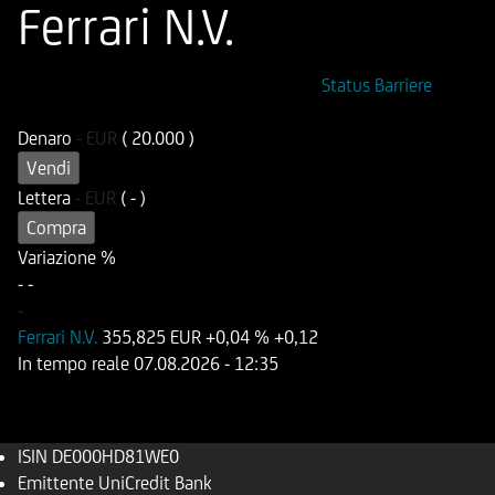
Ferrari N.V.
ISIN
Codice di Negoziazione
Status Barriere
DE000HD81WE0
UD81WE
Denaro
-
EUR
( 20.000 )
Vendi
Lettera
-
EUR
( - )
Compra
Variazione %
-
-
-
Ferrari N.V.
355,825 EUR
+0,04 %
+0,12
In tempo reale
07.08.2026
- 12:35
ISIN
DE000HD81WE0
Emittente
UniCredit Bank