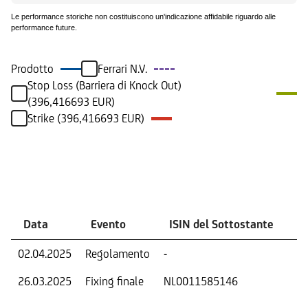
Le performance storiche non costituiscono un'indicazione affidabile riguardo alle
performance future.
Prodotto
Ferrari N.V.
Stop Loss (Barriera di Knock Out)
(396,416693 EUR)
Strike (396,416693 EUR)
Eventi
Data
Evento
ISIN del Sottostante
V
02.04.2025
Regolamento
-
Ri
26.03.2025
Fixing finale
NL0011585146
Val
Dat