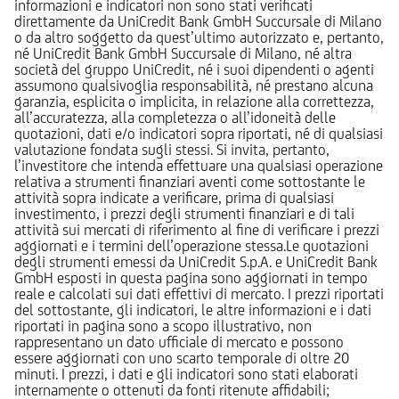
informazioni e indicatori non sono stati verificati
direttamente da UniCredit Bank GmbH Succursale di Milano
o da altro soggetto da quest’ultimo autorizzato e, pertanto,
né UniCredit Bank GmbH Succursale di Milano, né altra
società del gruppo UniCredit, né i suoi dipendenti o agenti
assumono qualsivoglia responsabilità, né prestano alcuna
garanzia, esplicita o implicita, in relazione alla correttezza,
all’accuratezza, alla completezza o all’idoneità delle
quotazioni, dati e/o indicatori sopra riportati, né di qualsiasi
valutazione fondata sugli stessi. Si invita, pertanto,
l’investitore che intenda effettuare una qualsiasi operazione
relativa a strumenti finanziari aventi come sottostante le
attività sopra indicate a verificare, prima di qualsiasi
investimento, i prezzi degli strumenti finanziari e di tali
attività sui mercati di riferimento al fine di verificare i prezzi
aggiornati e i termini dell’operazione stessa.Le quotazioni
degli strumenti emessi da UniCredit S.p.A. e UniCredit Bank
GmbH esposti in questa pagina sono aggiornati in tempo
reale e calcolati sui dati effettivi di mercato. I prezzi riportati
del sottostante, gli indicatori, le altre informazioni e i dati
riportati in pagina sono a scopo illustrativo, non
rappresentano un dato ufficiale di mercato e possono
essere aggiornati con uno scarto temporale di oltre 20
minuti. I prezzi, i dati e gli indicatori sono stati elaborati
internamente o ottenuti da fonti ritenute affidabili;