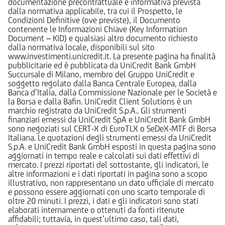
documentazione precontrattuale e informativa prevista
dalla normativa applicabile, tra cui il Prospetto, le
Condizioni Definitive (ove previste), il Documento
contenente le Informazioni Chiave (Key Information
Document – KID) e qualsiasi altro documento richiesto
dalla normativa locale, disponibili sul sito
www.investimenti.unicredit.it. La presente pagina ha finalità
pubblicitarie ed è pubblicata da UniCredit Bank GmbH
Succursale di Milano, membro del Gruppo UniCredit e
soggetto regolato dalla Banca Centrale Europea, dalla
Banca d’Italia, dalla Commissione Nazionale per le Società e
la Borsa e dalla Bafin. UniCredit Client Solutions è un
marchio registrato da UniCredit S.p.A.. Gli strumenti
finanziari emessi da UniCredit SpA e UniCredit Bank GmbH
sono negoziati sul CERT-X di EuroTLX o SeDeX-MTF di Borsa
Italiana. Le quotazioni degli strumenti emessi da UniCredit
S.p.A. e UniCredit Bank GmbH esposti in questa pagina sono
aggiornati in tempo reale e calcolati sui dati effettivi di
mercato. I prezzi riportati del sottostante, gli indicatori, le
altre informazioni e i dati riportati in pagina sono a scopo
illustrativo, non rappresentano un dato ufficiale di mercato
e possono essere aggiornati con uno scarto temporale di
oltre 20 minuti. I prezzi, i dati e gli indicatori sono stati
elaborati internamente o ottenuti da fonti ritenute
affidabili; tuttavia, in quest’ultimo caso, tali dati,