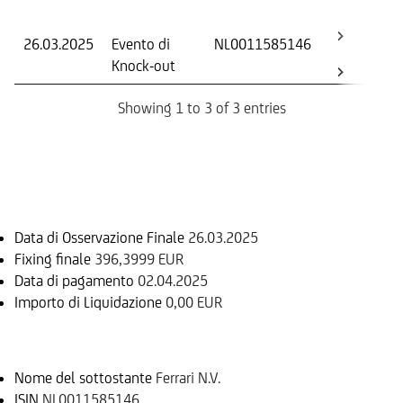
Os
26.03.2025
Evento di
NL0011585146
-
Knock-out
Showing 1 to 3 of 3 entries
Informazioni sul rimborso
Data di Osservazione Finale
26.03.2025
Fixing finale
396,3999 EUR
Data di pagamento
02.04.2025
Importo di Liquidazione
0,00 EUR
Sottostante
Nome del sottostante
Ferrari N.V.
ISIN
NL0011585146