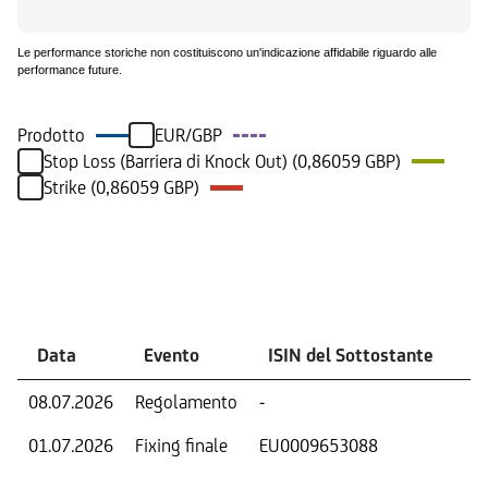
Le performance storiche non costituiscono un'indicazione affidabile riguardo alle
performance future.
Prodotto
EUR/GBP
Stop Loss (Barriera di Knock Out) (0,86059 GBP)
Strike (0,86059 GBP)
Eventi
Data
Evento
ISIN del Sottostante
V
08.07.2026
Regolamento
-
Ri
01.07.2026
Fixing finale
EU0009653088
Val
Dat