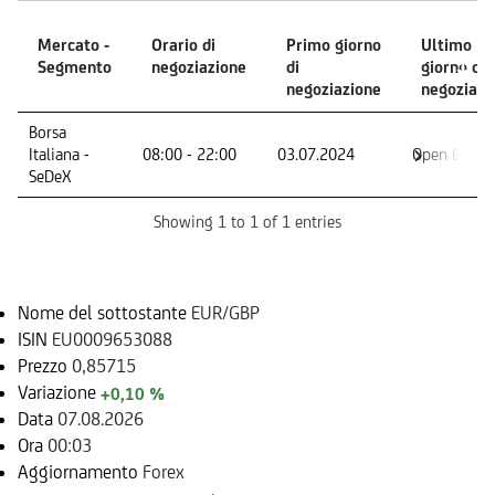
Mercato -
Orario di
Primo giorno
Ultimo
Segmento
negoziazione
di
giorno di
negoziazione
negoziazi
Mercato -
Orario di
Primo giorno
Ultimo
Borsa
Segmento
negoziazione
di
giorno di
Italiana -
08:00 - 22:00
03.07.2024
Open End
negoziazione
negoziazi
SeDeX
Showing 1 to 1 of 1 entries
Sottostante
Nome del sottostante
EUR/GBP
ISIN
EU0009653088
Prezzo
0,85715
Variazione
+0,10 %
Data
07.08.2026
Ora
00:03
Aggiornamento
Forex