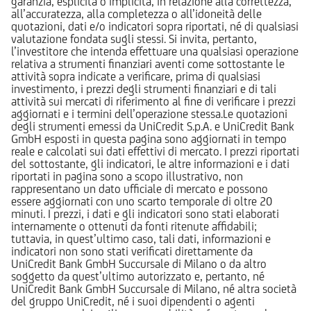
garanzia, esplicita o implicita, in relazione alla correttezza,
all’accuratezza, alla completezza o all’idoneità delle
quotazioni, dati e/o indicatori sopra riportati, né di qualsiasi
valutazione fondata sugli stessi. Si invita, pertanto,
l’investitore che intenda effettuare una qualsiasi operazione
relativa a strumenti finanziari aventi come sottostante le
attività sopra indicate a verificare, prima di qualsiasi
investimento, i prezzi degli strumenti finanziari e di tali
attività sui mercati di riferimento al fine di verificare i prezzi
aggiornati e i termini dell’operazione stessa.Le quotazioni
degli strumenti emessi da UniCredit S.p.A. e UniCredit Bank
GmbH esposti in questa pagina sono aggiornati in tempo
reale e calcolati sui dati effettivi di mercato. I prezzi riportati
del sottostante, gli indicatori, le altre informazioni e i dati
riportati in pagina sono a scopo illustrativo, non
rappresentano un dato ufficiale di mercato e possono
essere aggiornati con uno scarto temporale di oltre 20
minuti. I prezzi, i dati e gli indicatori sono stati elaborati
internamente o ottenuti da fonti ritenute affidabili;
tuttavia, in quest’ultimo caso, tali dati, informazioni e
indicatori non sono stati verificati direttamente da
UniCredit Bank GmbH Succursale di Milano o da altro
soggetto da quest’ultimo autorizzato e, pertanto, né
UniCredit Bank GmbH Succursale di Milano, né altra società
del gruppo UniCredit, né i suoi dipendenti o agenti