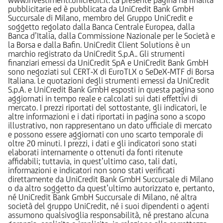
pubblicitarie ed è pubblicata da UniCredit Bank GmbH
Succursale di Milano, membro del Gruppo UniCredit e
soggetto regolato dalla Banca Centrale Europea, dalla
Banca d’Italia, dalla Commissione Nazionale per le Società e
la Borsa e dalla Bafin. UniCredit Client Solutions è un
marchio registrato da UniCredit S.p.A.. Gli strumenti
finanziari emessi da UniCredit SpA e UniCredit Bank GmbH
sono negoziati sul CERT-X di EuroTLX o SeDeX-MTF di Borsa
Italiana. Le quotazioni degli strumenti emessi da UniCredit
S.p.A. e UniCredit Bank GmbH esposti in questa pagina sono
aggiornati in tempo reale e calcolati sui dati effettivi di
mercato. I prezzi riportati del sottostante, gli indicatori, le
altre informazioni e i dati riportati in pagina sono a scopo
illustrativo, non rappresentano un dato ufficiale di mercato
e possono essere aggiornati con uno scarto temporale di
oltre 20 minuti. I prezzi, i dati e gli indicatori sono stati
elaborati internamente o ottenuti da fonti ritenute
affidabili; tuttavia, in quest’ultimo caso, tali dati,
informazioni e indicatori non sono stati verificati
direttamente da UniCredit Bank GmbH Succursale di Milano
o da altro soggetto da quest’ultimo autorizzato e, pertanto,
né UniCredit Bank GmbH Succursale di Milano, né altra
società del gruppo UniCredit, né i suoi dipendenti o agenti
assumono qualsivoglia responsabilità, né prestano alcuna