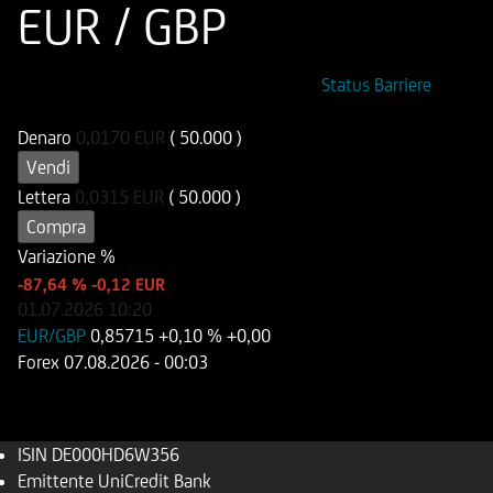
EUR / GBP
ISIN
Codice di Negoziazione
Status Barriere
DE000HD6W356
UD6W35
Denaro
0,0170
EUR
( 50.000 )
Vendi
Lettera
0,0315
EUR
( 50.000 )
Compra
Variazione %
-87,64 %
-0,12 EUR
01.07.2026
10:20
EUR/GBP
0,85715
+0,10 %
+0,00
Forex
07.08.2026
- 00:03
ISIN
DE000HD6W356
Emittente
UniCredit Bank