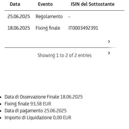
Data
Evento
ISIN del Sottostante
V
25.06.2025
Regolamento
-
Ri
18.06.2025
Fixing finale
IT0003492391
Val
Dat
Os
Showing 1 to 2 of 2 entries
Informazioni sul rimborso
Data di Osservazione Finale
18.06.2025
Fixing finale
93,58 EUR
Data di pagamento
25.06.2025
Importo di Liquidazione
0,00 EUR
Sottostante