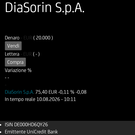
DiaSorin S.p.A.
ISIN
Codice di Negoziazione
DE000HD6QY26
UD6QY2
Denaro
-
EUR
( 20.000 )
Vendi
Lettera
-
EUR
( - )
Compra
Variazione %
-
-
-
DiaSorin S.p.A.
75,40 EUR
-0,11 %
-0,08
In tempo reale
10.08.2026
- 10:11
ISIN
DE000HD6QY26
Emittente
UniCredit Bank