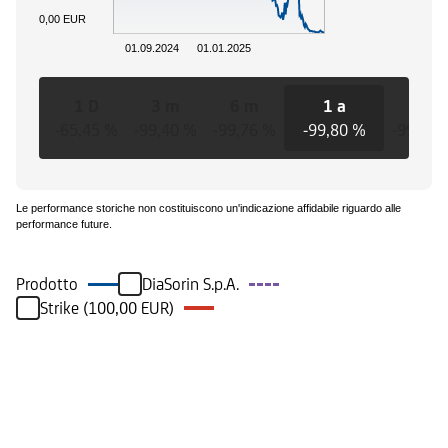
0,00 EUR
01.09.2024
01.01.2025
1 D
3 m
6 m
1 a
3 a
-65,45 %
-99,40 %
-99,76 %
-99,80 %
-99,80 
Le performance storiche non costituiscono un'indicazione affidabile riguardo alle
performance future.
Prodotto
DiaSorin S.p.A.
Strike (100,00 EUR)
Eventi