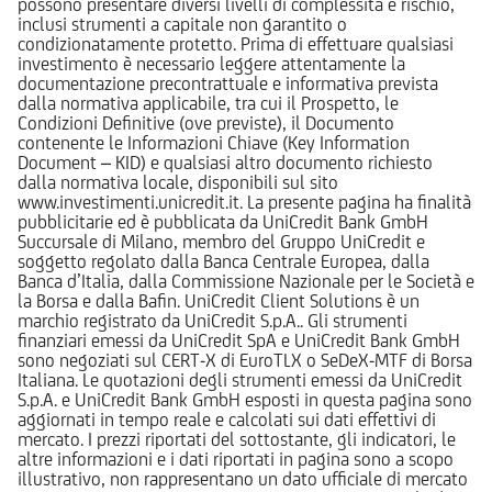
possono presentare diversi livelli di complessità e rischio,
inclusi strumenti a capitale non garantito o
condizionatamente protetto. Prima di effettuare qualsiasi
investimento è necessario leggere attentamente la
documentazione precontrattuale e informativa prevista
dalla normativa applicabile, tra cui il Prospetto, le
Condizioni Definitive (ove previste), il Documento
contenente le Informazioni Chiave (Key Information
Document – KID) e qualsiasi altro documento richiesto
dalla normativa locale, disponibili sul sito
www.investimenti.unicredit.it. La presente pagina ha finalità
pubblicitarie ed è pubblicata da UniCredit Bank GmbH
Succursale di Milano, membro del Gruppo UniCredit e
soggetto regolato dalla Banca Centrale Europea, dalla
Banca d’Italia, dalla Commissione Nazionale per le Società e
la Borsa e dalla Bafin. UniCredit Client Solutions è un
marchio registrato da UniCredit S.p.A.. Gli strumenti
finanziari emessi da UniCredit SpA e UniCredit Bank GmbH
sono negoziati sul CERT-X di EuroTLX o SeDeX-MTF di Borsa
Italiana. Le quotazioni degli strumenti emessi da UniCredit
S.p.A. e UniCredit Bank GmbH esposti in questa pagina sono
aggiornati in tempo reale e calcolati sui dati effettivi di
mercato. I prezzi riportati del sottostante, gli indicatori, le
altre informazioni e i dati riportati in pagina sono a scopo
illustrativo, non rappresentano un dato ufficiale di mercato