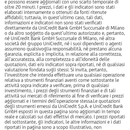
e possono essere aggiornati con uno scarto temporale di
oltre 20 minuti. I prezzi, i dati e gli indicatori sono stati
elaborati internamente o ottenuti da fonti ritenute
affidabili; tuttavia, in quest’ultimo caso, tali dati,
informazioni e indicatori non sono stati verificati
direttamente da UniCredit Bank GmbH Succursale di Milano
o da altro soggetto da quest’ultimo autorizzato e, pertanto,
né UniCredit Bank GmbH Succursale di Milano, né altra
società del gruppo UniCredit, né i suoi dipendenti o agenti
assumono qualsivoglia responsabilità, né prestano alcuna
garanzia, esplicita o implicita, in relazione alla correttezza,
all’accuratezza, alla completezza o all’idoneità delle
quotazioni, dati e/o indicatori sopra riportati, né di qualsiasi
valutazione fondata sugli stessi. Si invita, pertanto,
l’investitore che intenda effettuare una qualsiasi operazione
relativa a strumenti finanziari aventi come sottostante le
attività sopra indicate a verificare, prima di qualsiasi
investimento, i prezzi degli strumenti finanziari e di tali
attività sui mercati di riferimento al fine di verificare i prezzi
aggiornati e i termini dell’operazione stessa.Le quotazioni
degli strumenti emessi da UniCredit S.p.A. e UniCredit Bank
GmbH esposti in questa pagina sono aggiornati in tempo
reale e calcolati sui dati effettivi di mercato. I prezzi riportati
del sottostante, gli indicatori, le altre informazioni e i dati
riportati in pagina sono a scopo illustrativo, non