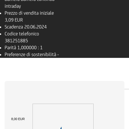
intraday
Prezzo di vendita iniziale
3,09 EUR
Scadenza
20.06.2024
Codice telefonico
381251885
Parità
1,000000 : 1
Preferenze di sostenibilità
-
PANORAMICA
SOTTOSTANTE
DOCUMENTI
8,00 EUR