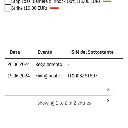
Stop Loss (Barriera di Knock Out) (19,00 EUR)
Strike (19,00 EUR)
Eventi
Data
Evento
ISIN del Sottostante
V
26.06.2024
Regolamento
-
Ri
19.06.2024
Fixing finale
IT0003261697
Val
Dat
Os
Showing 1 to 2 of 2 entries
Informazioni sul rimborso