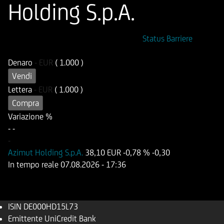
Holding S.p.A.
ISIN
Codice di Negoziazione
Status Barriere
DE000HD15L73
UD15L7
Denaro
-
EUR
( 1.000 )
Vendi
Lettera
-
EUR
( 1.000 )
Compra
Variazione %
-
-
-
Azimut Holding S.p.A.
38,10 EUR
-0,78 %
-0,30
In tempo reale
07.08.2026
- 17:36
ISIN
DE000HD15L73
Emittente
UniCredit Bank