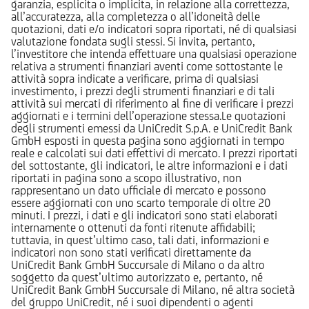
garanzia, esplicita o implicita, in relazione alla correttezza,
all’accuratezza, alla completezza o all’idoneità delle
quotazioni, dati e/o indicatori sopra riportati, né di qualsiasi
valutazione fondata sugli stessi. Si invita, pertanto,
l’investitore che intenda effettuare una qualsiasi operazione
relativa a strumenti finanziari aventi come sottostante le
attività sopra indicate a verificare, prima di qualsiasi
investimento, i prezzi degli strumenti finanziari e di tali
attività sui mercati di riferimento al fine di verificare i prezzi
aggiornati e i termini dell’operazione stessa.Le quotazioni
degli strumenti emessi da UniCredit S.p.A. e UniCredit Bank
GmbH esposti in questa pagina sono aggiornati in tempo
reale e calcolati sui dati effettivi di mercato. I prezzi riportati
del sottostante, gli indicatori, le altre informazioni e i dati
riportati in pagina sono a scopo illustrativo, non
rappresentano un dato ufficiale di mercato e possono
essere aggiornati con uno scarto temporale di oltre 20
minuti. I prezzi, i dati e gli indicatori sono stati elaborati
internamente o ottenuti da fonti ritenute affidabili;
tuttavia, in quest’ultimo caso, tali dati, informazioni e
indicatori non sono stati verificati direttamente da
UniCredit Bank GmbH Succursale di Milano o da altro
soggetto da quest’ultimo autorizzato e, pertanto, né
UniCredit Bank GmbH Succursale di Milano, né altra società
del gruppo UniCredit, né i suoi dipendenti o agenti