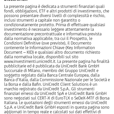
La presente pagina è dedicata a strumenti finanziari quali
fondi, obbligazioni, ETF e altri prodotti di investimento, che
possono presentare diversi livelli di complessità e rischio,
inclusi strumenti a capitale non garantito o
condizionatamente protetto. Prima di effettuare qualsiasi
investimento è necessario leggere attentamente la
documentazione precontrattuale e informativa prevista
dalla normativa applicabile, tra cui il Prospetto, le
Condizioni Definitive (ove previste), il Documento
contenente le Informazioni Chiave (Key Information
Document – KID) e qualsiasi altro documento richiesto
dalla normativa locale, disponibili sul sito
www.investimenti.unicredit.it. La presente pagina ha finalità
pubblicitarie ed è pubblicata da UniCredit Bank GmbH
Succursale di Milano, membro del Gruppo UniCredit e
soggetto regolato dalla Banca Centrale Europea, dalla
Banca d’Italia, dalla Commissione Nazionale per le Società e
la Borsa e dalla Bafin. UniCredit Client Solutions è un
marchio registrato da UniCredit S.p.A.. Gli strumenti
finanziari emessi da UniCredit SpA e UniCredit Bank GmbH
sono negoziati sul CERT-X di EuroTLX o SeDeX-MTF di Borsa
Italiana. Le quotazioni degli strumenti emessi da UniCredit
S.p.A. e UniCredit Bank GmbH esposti in questa pagina sono
aggiornati in tempo reale e calcolati sui dati effettivi di