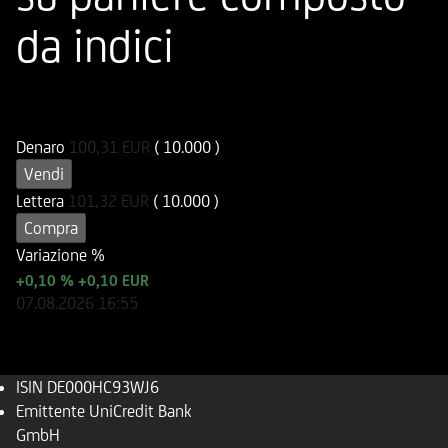
da indici
ISIN
Codice di Negoziazione
DE000HC93WJ6
UC93WJ
Denaro
100,31
EUR
( 10.000 )
Vendi
Lettera
101,32
EUR
( 10.000 )
Compra
Variazione %
+0,10 %
+0,10 EUR
07.08.2026
16:55
ISIN
DE000HC93WJ6
Emittente
UniCredit Bank
GmbH