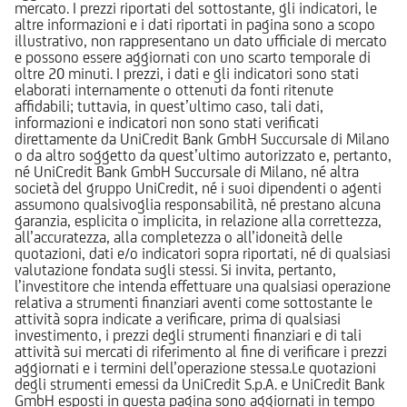
mercato. I prezzi riportati del sottostante, gli indicatori, le
altre informazioni e i dati riportati in pagina sono a scopo
illustrativo, non rappresentano un dato ufficiale di mercato
e possono essere aggiornati con uno scarto temporale di
oltre 20 minuti. I prezzi, i dati e gli indicatori sono stati
elaborati internamente o ottenuti da fonti ritenute
affidabili; tuttavia, in quest’ultimo caso, tali dati,
informazioni e indicatori non sono stati verificati
direttamente da UniCredit Bank GmbH Succursale di Milano
o da altro soggetto da quest’ultimo autorizzato e, pertanto,
né UniCredit Bank GmbH Succursale di Milano, né altra
società del gruppo UniCredit, né i suoi dipendenti o agenti
assumono qualsivoglia responsabilità, né prestano alcuna
garanzia, esplicita o implicita, in relazione alla correttezza,
all’accuratezza, alla completezza o all’idoneità delle
quotazioni, dati e/o indicatori sopra riportati, né di qualsiasi
valutazione fondata sugli stessi. Si invita, pertanto,
l’investitore che intenda effettuare una qualsiasi operazione
relativa a strumenti finanziari aventi come sottostante le
attività sopra indicate a verificare, prima di qualsiasi
investimento, i prezzi degli strumenti finanziari e di tali
attività sui mercati di riferimento al fine di verificare i prezzi
aggiornati e i termini dell’operazione stessa.Le quotazioni
degli strumenti emessi da UniCredit S.p.A. e UniCredit Bank
GmbH esposti in questa pagina sono aggiornati in tempo