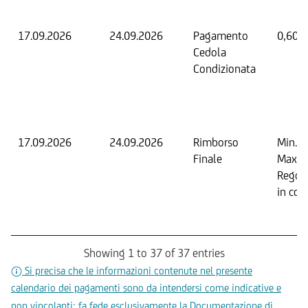
17.09.2026
24.09.2026
Pagamento
0,60 
Cedola
Condizionata
17.09.2026
24.09.2026
Rimborso
Min. 0
Finale
Max. 
Regol
in con
Showing 1 to 37 of 37 entries
Si precisa che le informazioni contenute nel presente
calendario dei pagamenti sono da intendersi come indicative e
non vincolanti; fa fede esclusivamente la Documentazione di