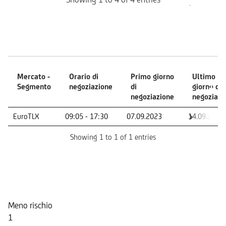
Mercati
Mercato -
Orario di
Primo giorno
Ultimo
Segmento
negoziazione
di
giorno di
negoziazione
negoziazi
Mercato -
Orario di
Primo giorno
Ultimo
EuroTLX
09:05 - 17:30
07.09.2023
14.09.2026
Segmento
negoziazione
di
giorno di
negoziazione
negoziazi
Showing 1 to 1 of 1 entries
Indicatore di Rischio
Meno rischio
1