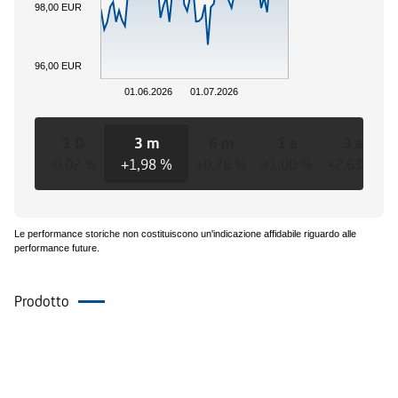
98,00 EUR
96,00 EUR
01.06.2026
01.07.2026
1 D
3 m
6 m
1 a
3 a
-0,02 %
+1,98 %
+0,76 %
+1,00 %
+2,63 %
Le performance storiche non costituiscono un'indicazione affidabile riguardo alle
performance future.
Prodotto
Eventi