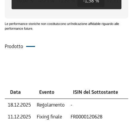
+0,00 %
-0,73 %
-1,22 %
-1,58 %
+2,21 %
+
Le performance storiche non costituiscono un'indicazione affidabile riguardo alle
performance future.
Prodotto
Eventi
Data
Evento
ISIN del Sottostante
V
18.12.2025
Regolamento
-
Ri
11.12.2025
Fixing finale
FR0000120628
Val
Dat
Os