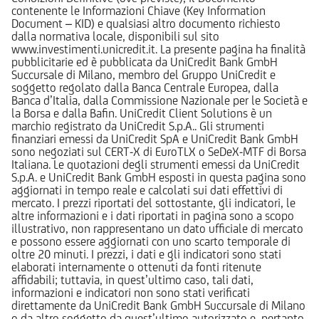
contenente le Informazioni Chiave (Key Information
Document – KID) e qualsiasi altro documento richiesto
dalla normativa locale, disponibili sul sito
www.investimenti.unicredit.it. La presente pagina ha finalità
pubblicitarie ed è pubblicata da UniCredit Bank GmbH
Succursale di Milano, membro del Gruppo UniCredit e
soggetto regolato dalla Banca Centrale Europea, dalla
Banca d’Italia, dalla Commissione Nazionale per le Società e
la Borsa e dalla Bafin. UniCredit Client Solutions è un
marchio registrato da UniCredit S.p.A.. Gli strumenti
finanziari emessi da UniCredit SpA e UniCredit Bank GmbH
sono negoziati sul CERT-X di EuroTLX o SeDeX-MTF di Borsa
Italiana. Le quotazioni degli strumenti emessi da UniCredit
S.p.A. e UniCredit Bank GmbH esposti in questa pagina sono
aggiornati in tempo reale e calcolati sui dati effettivi di
mercato. I prezzi riportati del sottostante, gli indicatori, le
altre informazioni e i dati riportati in pagina sono a scopo
illustrativo, non rappresentano un dato ufficiale di mercato
e possono essere aggiornati con uno scarto temporale di
oltre 20 minuti. I prezzi, i dati e gli indicatori sono stati
elaborati internamente o ottenuti da fonti ritenute
affidabili; tuttavia, in quest’ultimo caso, tali dati,
informazioni e indicatori non sono stati verificati
direttamente da UniCredit Bank GmbH Succursale di Milano
o da altro soggetto da quest’ultimo autorizzato e, pertanto,