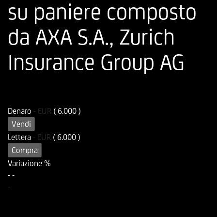
su paniere composto
da AXA S.A., Zurich
Insurance Group AG
ISIN
Codice di Negoziazione
DE000HC61422
UC6142
Denaro
-
EUR
( 6.000 )
Vendi
Lettera
-
EUR
( 6.000 )
Compra
Variazione %
-
-
-