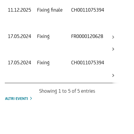
11.12.2025
Fixing finale
CH0011075394
Val
Dat
Os
17.05.2024
Fixing
FR0000120628
Val
Dat
Os
17.05.2024
Fixing
CH0011075394
Val
Dat
Os
Showing 1 to 5 of 5 entries
ALTRI EVENTI
Informazioni sul rimborso