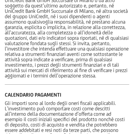
UniCredit Bank GmbH Succursale di Milano o da altro
soggetto da quest’ultimo autorizzato e, pertanto, né
UniCredit Bank GmbH Succursale di Milano, né altra società
del gruppo UniCredit, né i suoi dipendenti o agenti
assumono qualsivoglia responsabilità, né prestano alcuna
garanzia, esplicita o implicita, in relazione alla correttezza,
all’accuratezza, alla completezza o all’idoneità delle
quotazioni, dati e/o indicatori sopra riportati, né di qualsiasi
valutazione fondata sugli stessi. Si invita, pertanto,
l’investitore che intenda effettuare una qualsiasi operazione
relativa a strumenti finanziari aventi come sottostante le
attività sopra indicate a verificare, prima di qualsiasi
investimento, i prezzi degli strumenti finanziari e di tali
attività sui mercati di riferimento al fine di verificare i prezzi
aggiornati e i termini dell’operazione stessa.
CALENDARIO PAGAMENTI
Gli importi sono al lordo degli oneri fiscali applicabili.
L’investimento può comportare costi come descitti
all’interno della documentazione d’offerta come ad
esempio il costi iniziali specifici del prodotto nonchè costi
di deposito, costi di acquisto e vendita che potrebbero
essere addebitati e resi noti da terze parti, che possono