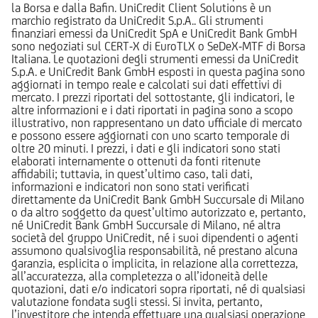
la Borsa e dalla Bafin. UniCredit Client Solutions è un
marchio registrato da UniCredit S.p.A.. Gli strumenti
finanziari emessi da UniCredit SpA e UniCredit Bank GmbH
sono negoziati sul CERT-X di EuroTLX o SeDeX-MTF di Borsa
Italiana. Le quotazioni degli strumenti emessi da UniCredit
S.p.A. e UniCredit Bank GmbH esposti in questa pagina sono
aggiornati in tempo reale e calcolati sui dati effettivi di
mercato. I prezzi riportati del sottostante, gli indicatori, le
altre informazioni e i dati riportati in pagina sono a scopo
illustrativo, non rappresentano un dato ufficiale di mercato
e possono essere aggiornati con uno scarto temporale di
oltre 20 minuti. I prezzi, i dati e gli indicatori sono stati
elaborati internamente o ottenuti da fonti ritenute
affidabili; tuttavia, in quest’ultimo caso, tali dati,
informazioni e indicatori non sono stati verificati
direttamente da UniCredit Bank GmbH Succursale di Milano
o da altro soggetto da quest’ultimo autorizzato e, pertanto,
né UniCredit Bank GmbH Succursale di Milano, né altra
società del gruppo UniCredit, né i suoi dipendenti o agenti
assumono qualsivoglia responsabilità, né prestano alcuna
garanzia, esplicita o implicita, in relazione alla correttezza,
all’accuratezza, alla completezza o all’idoneità delle
quotazioni, dati e/o indicatori sopra riportati, né di qualsiasi
valutazione fondata sugli stessi. Si invita, pertanto,
l’investitore che intenda effettuare una qualsiasi operazione