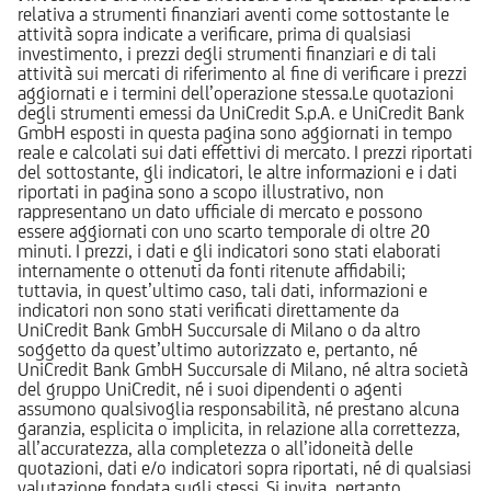
relativa a strumenti finanziari aventi come sottostante le
attività sopra indicate a verificare, prima di qualsiasi
investimento, i prezzi degli strumenti finanziari e di tali
attività sui mercati di riferimento al fine di verificare i prezzi
aggiornati e i termini dell’operazione stessa.Le quotazioni
degli strumenti emessi da UniCredit S.p.A. e UniCredit Bank
GmbH esposti in questa pagina sono aggiornati in tempo
reale e calcolati sui dati effettivi di mercato. I prezzi riportati
del sottostante, gli indicatori, le altre informazioni e i dati
riportati in pagina sono a scopo illustrativo, non
rappresentano un dato ufficiale di mercato e possono
essere aggiornati con uno scarto temporale di oltre 20
minuti. I prezzi, i dati e gli indicatori sono stati elaborati
internamente o ottenuti da fonti ritenute affidabili;
tuttavia, in quest’ultimo caso, tali dati, informazioni e
indicatori non sono stati verificati direttamente da
UniCredit Bank GmbH Succursale di Milano o da altro
soggetto da quest’ultimo autorizzato e, pertanto, né
UniCredit Bank GmbH Succursale di Milano, né altra società
del gruppo UniCredit, né i suoi dipendenti o agenti
assumono qualsivoglia responsabilità, né prestano alcuna
garanzia, esplicita o implicita, in relazione alla correttezza,
all’accuratezza, alla completezza o all’idoneità delle
quotazioni, dati e/o indicatori sopra riportati, né di qualsiasi
valutazione fondata sugli stessi. Si invita, pertanto,