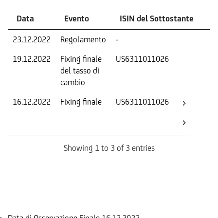
Data
Evento
ISIN del Sottostante
V
23.12.2022
Regolamento
-
Ri
19.12.2022
Fixing finale
US6311011026
Tas
del tasso di
ca
cambio
16.12.2022
Fixing finale
US6311011026
Val
Dat
Os
Showing 1 to 3 of 3 entries
Informazioni sul rimborso
Data di Osservazione Finale
16.12.2022