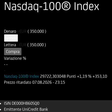
Nasdaq-100® Index
ISIN
Codice di Negoziazione
DE000HB60SQ0
UB60SQ
Denaro
-
EUR
( 350.000 )
Vendi
Lettera
-
EUR
( 350.000 )
Compra
Variazione %
-
-
-
Nasdaq-100® Index
29722,303048 Punti
+1,19 %
+353,10
Prezzo ritardato
07.08.2026
- 23:15
ISIN
DE000HB60SQ0
Emittente
UniCredit Bank