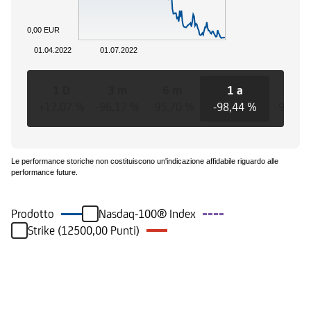
0,00 EUR
01.04.2022
01.07.2022
1 D
3 m
6 m
1 a
3 a
+17,07 %
-96,17 %
-95,70 %
-98,44 %
-98,44
Le performance storiche non costituiscono un'indicazione affidabile riguardo alle
performance future.
Prodotto
Nasdaq-100® Index
Strike (12500,00 Punti)
Eventi