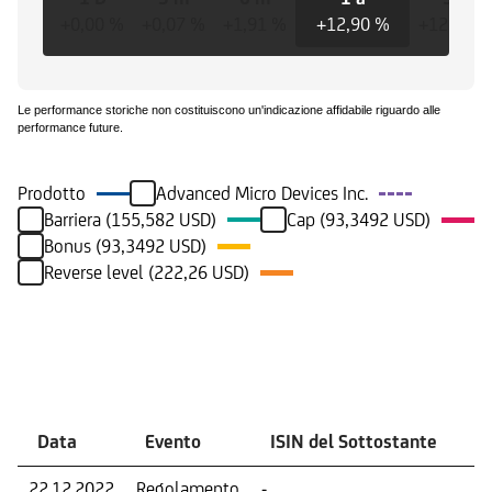
+0,00 %
+0,07 %
+1,91 %
+12,90 %
+12,90 %
Le performance storiche non costituiscono un'indicazione affidabile riguardo alle
performance future.
Prodotto
Advanced Micro Devices Inc.
Barriera (155,582 USD)
Cap (93,3492 USD)
Bonus (93,3492 USD)
Reverse level (222,26 USD)
Eventi
Data
Evento
ISIN del Sottostante
V
22.12.2022
Regolamento
-
Ri