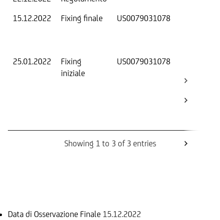
15.12.2022
Fixing finale
US0079031078
Val
Dat
Os
25.01.2022
Fixing
US0079031078
Fix
iniziale
ini
Bar
Ca
Bo
Rev
Showing 1 to 3 of 3 entries
Informazioni sul rimborso
Data di Osservazione Finale
15.12.2022