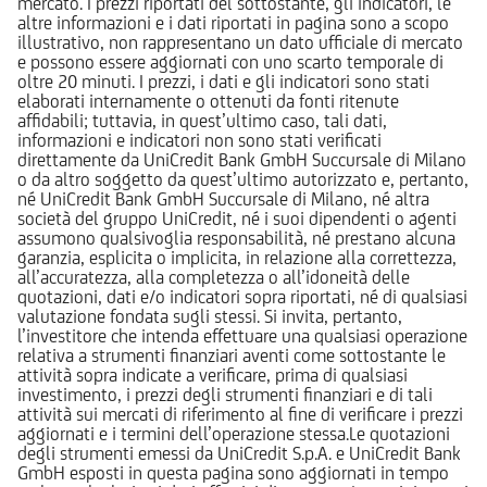
mercato. I prezzi riportati del sottostante, gli indicatori, le
altre informazioni e i dati riportati in pagina sono a scopo
illustrativo, non rappresentano un dato ufficiale di mercato
e possono essere aggiornati con uno scarto temporale di
oltre 20 minuti. I prezzi, i dati e gli indicatori sono stati
elaborati internamente o ottenuti da fonti ritenute
affidabili; tuttavia, in quest’ultimo caso, tali dati,
informazioni e indicatori non sono stati verificati
direttamente da UniCredit Bank GmbH Succursale di Milano
o da altro soggetto da quest’ultimo autorizzato e, pertanto,
né UniCredit Bank GmbH Succursale di Milano, né altra
società del gruppo UniCredit, né i suoi dipendenti o agenti
assumono qualsivoglia responsabilità, né prestano alcuna
garanzia, esplicita o implicita, in relazione alla correttezza,
all’accuratezza, alla completezza o all’idoneità delle
quotazioni, dati e/o indicatori sopra riportati, né di qualsiasi
valutazione fondata sugli stessi. Si invita, pertanto,
l’investitore che intenda effettuare una qualsiasi operazione
relativa a strumenti finanziari aventi come sottostante le
attività sopra indicate a verificare, prima di qualsiasi
investimento, i prezzi degli strumenti finanziari e di tali
attività sui mercati di riferimento al fine di verificare i prezzi
aggiornati e i termini dell’operazione stessa.Le quotazioni
degli strumenti emessi da UniCredit S.p.A. e UniCredit Bank
GmbH esposti in questa pagina sono aggiornati in tempo