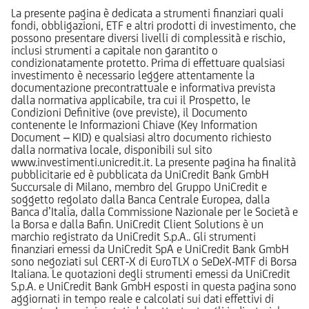
La presente pagina è dedicata a strumenti finanziari quali
fondi, obbligazioni, ETF e altri prodotti di investimento, che
possono presentare diversi livelli di complessità e rischio,
inclusi strumenti a capitale non garantito o
condizionatamente protetto. Prima di effettuare qualsiasi
investimento è necessario leggere attentamente la
documentazione precontrattuale e informativa prevista
dalla normativa applicabile, tra cui il Prospetto, le
Condizioni Definitive (ove previste), il Documento
contenente le Informazioni Chiave (Key Information
Document – KID) e qualsiasi altro documento richiesto
dalla normativa locale, disponibili sul sito
www.investimenti.unicredit.it. La presente pagina ha finalità
pubblicitarie ed è pubblicata da UniCredit Bank GmbH
Succursale di Milano, membro del Gruppo UniCredit e
soggetto regolato dalla Banca Centrale Europea, dalla
Banca d’Italia, dalla Commissione Nazionale per le Società e
la Borsa e dalla Bafin. UniCredit Client Solutions è un
marchio registrato da UniCredit S.p.A.. Gli strumenti
finanziari emessi da UniCredit SpA e UniCredit Bank GmbH
sono negoziati sul CERT-X di EuroTLX o SeDeX-MTF di Borsa
Italiana. Le quotazioni degli strumenti emessi da UniCredit
S.p.A. e UniCredit Bank GmbH esposti in questa pagina sono
aggiornati in tempo reale e calcolati sui dati effettivi di