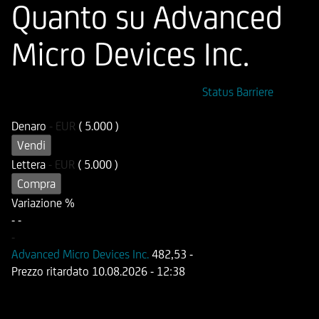
Quanto su Advanced
Micro Devices Inc.
ISIN
Codice di Negoziazione
Status Barriere
DE000HB2YSE9
OB2YSE
Denaro
-
EUR
( 5.000 )
Vendi
Lettera
-
EUR
( 5.000 )
Compra
Variazione %
-
-
-
Advanced Micro Devices Inc.
482,53
-
Prezzo ritardato
10.08.2026
- 12:38