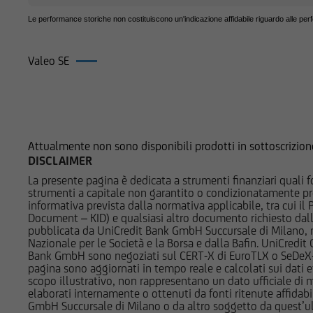
potrebbe essere non 
Le performance storiche non costituiscono un'indicazione affidabile riguardo alle per
pertanto, valutare, 
decisioni di investi
di investimento rilev
Valeo SE
qualsiasi altra circo
Prodotti su Valeo SE
Prima di effettuare 
l'utente dovrà legge
pertinenti Final Ter
Attualmente non sono disponibili prodotti in sottoscrizion
informazioni pubblic
DISCLAIMER
costi relativi agli s
La presente pagina è dedicata a strumenti finanziari quali fo
pertanto necessaria
strumenti a capitale non garantito o condizionatamente pr
informativa prevista dalla normativa applicabile, tra cui i
Succursale di Milan
Document – KID) e qualsiasi altro documento richiesto dalla 
autonomamente dall'
pubblicata da UniCredit Bank GmbH Succursale di Milano, 
Nazionale per le Società e la Borsa e dalla Bafin. UniCredit
Bank GmbH sono negoziati sul CERT-X di EuroTLX o SeDeX-MT
UniCredit Bank - Su
pagina sono aggiornati in tempo reale e calcolati sui dati effe
in conflitto di inter
scopo illustrativo, non rappresentano un dato ufficiale di m
documenti pubblicat
elaborati internamente o ottenuti da fonti ritenute affidabil
GmbH Succursale di Milano o da altro soggetto da quest’ult
strumenti finanziari