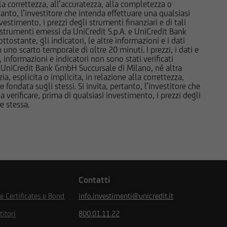
a correttezza, all’accuratezza, alla completezza o
e market-maker rispetto
rtanto, l’investitore che intenda effettuare una qualsiasi
i, di investimento o di
estimento, i prezzi degli strumenti finanziari e di tali
li strumenti emessi da UniCredit S.p.A. e UniCredit Bank
e di Milano o da altre
tostante, gli indicatori, le altre informazioni e i dati
to in tema di conflitti
uno scarto temporale di oltre 20 minuti. I prezzi, i dati e
, informazioni e indicatori non sono stati verificati
 UniCredit Bank GmbH Succursale di Milano, né altra
 esplicita o implicita, in relazione alla correttezza,
o ai sensi della
 fondata sugli stessi. Si invita, pertanto, l’investitore che
i paesi. Gli strumenti
 verificare, prima di qualsiasi investimento, i prezzi degli
ne stessa.
stati e non saranno
né ai sensi della
i strumenti ivi indicati
orità locali ovvero sia
uddette informazioni e
miciliati, né
Contatti
ppone o negli Altri
condo la definizione
 Certificates e Bond
info.investimenti@unicredit.it
 modifiche.
titori
800.01.11.22