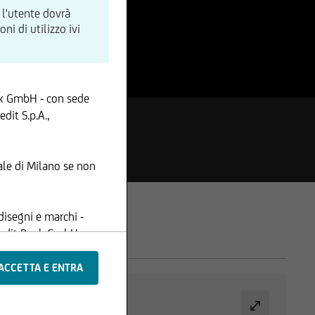
 l'utente dovrà
i di utilizzo ivi
nk GmbH - con sede
dit S.p.A.,
le di Milano se non
disegni e marchi -
Credit Bank GmbH -
ione, i contenuti e le
 registrate tali