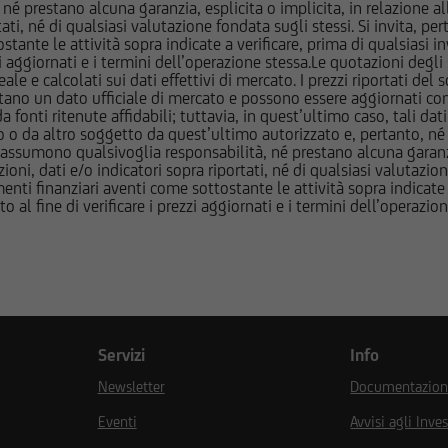
 prestano alcuna garanzia, esplicita o implicita, in relazione all
posizioni "lunghe" o "corte" in tali strumenti finanziari o esser
tati, né di qualsiasi valutazione fondata sugli stessi. Si invita, pe
ltresì aver fornito/fornire a tali società servizi bancari e finanziar
ante le attività sopra indicate a verificare, prima di qualsiasi inv
ezzi aggiornati e i termini dell’operazione stessa.Le quotazioni deg
i strumenti emessi o collocati da UniCredit Bank GmbH - Succursal
 calcolati sui dati effettivi di mercato. I prezzi riportati del sot
ancario UniCredit l'utente dovrà fare riferimento a quanto descrit
tano un dato ufficiale di mercato e possono essere aggiornati con 
ocumentazione d'offerta.
 fonti ritenute affidabili; tuttavia, in quest’ultimo caso, tali dati
o da altro soggetto da quest’ultimo autorizzato e, pertanto, né
assumono qualsivoglia responsabilità, né prestano alcuna garanzia,
mazioni e ai documenti pubblicati sul Sito potrebbe essere preclus
oni, dati e/o indicatori sopra riportati, né di qualsiasi valutazione
 regolamentare in materia di strumenti finanziari vigente in talun
nti finanziari aventi come sottostante le attività sopra indicate a
to al fine di verificare i prezzi aggiornati e i termini dell’operazio
feriscono le informazioni e documenti pubblicati sul Sito non sono 
dello United States Securities Act del 1933 e successive modifiche, 
altri Paesi in cui la diffusione di tali informazioni e l'offerta degl
assenza di specifiche autorizzazioni da parte delle competenti Aut
relative norme e regolamenti locali (Altri Paesi). L'accesso alle s
indi consentito solamente ai soggetti che non sono residenti, do
Servizi
Info
 attualmente negli Stati Uniti d'America, Canada, Australia, Gia
é agiscono per conto o a beneficio di una United States Person se
Newsletter
Documentazione
ation S dello United States Securities Act del 1933, e successive
Eventi
Avvisi agli Inves