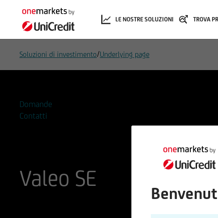
LE NOSTRE SOLUZIONI
TROVA P
/
Soluzioni di investimento
Underlying page
Domande
Contatti
Valeo SE
Benvenut
ISIN
Codice di Negoziazione
FR0013176526
A2ALDB