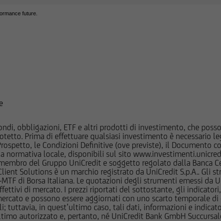
adeguato per l'utente; prima di effettuare qualsiasi operazione, 
formance future.
in autonomia, la rilevanza delle informazioni pubblicate sul Sito ai
mento, alla luce dei propri obiettivi di investimento, della propria
ante per il tipo di strumento e servizio, della propria situazione f
stanza rilevante.
qualsiasi investimento in uno strumento oggetto di un'offerta al 
re attentamente il prospetto informativo di riferimento, disponib
ms/Condizioni Definitive sul sito web dell'emittente e dei collocat
e
ate sul Sito, ivi comprese quelle sui rischi, sul trattamento fiscal
trumenti finanziari cui si riferiscono le informazioni pubblicate su
ndi, obbligazioni, ETF e altri prodotti di investimento, che posson
mente integrate con quelle contenute nei suddetti documenti. 
otetto. Prima di effettuare qualsiasi investimento è necessario
l Prospetto, le Condizioni Definitive (ove previste), il Documento
o non è in nessun caso responsabile delle decisioni di investimen
normativa locale, disponibili sul sito www.investimenti.unicredit.
utente sulla base delle informazioni e documenti pubblicati sul
membro del Gruppo UniCredit e soggetto regolato dalla Banca Cen
 Client Solutions è un marchio registrato da UniCredit S.p.A.. Gli 
F di Borsa Italiana. Le quotazioni degli strumenti emessi da Un
ccursale di Milano e le società del Gruppo Bancario UniCredit pot
ttivi di mercato. I prezzi riportati del sottostante, gli indicatori,
essi rispetto agli emittenti ed agli strumenti finanziari cui si rifer
ercato e possono essere aggiornati con uno scarto temporale di oltr
i sul Sito; le stesse potrebbero di volta in volta comprare, dete
i; tuttavia, in quest’ultimo caso, tali dati, informazioni e indica
imo autorizzato e, pertanto, né UniCredit Bank GmbH Succursale d
 di qualunque delle società menzionate nel Sito o delle società a