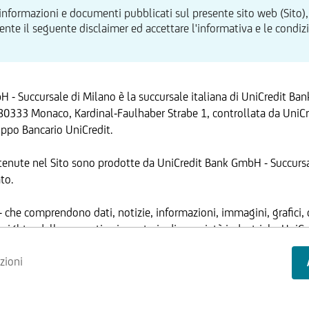
 informazioni e documenti pubblicati sul presente sito web (Sito),
te il seguente disclaimer ed accettare l'informativa e le condizion
 - Succursale di Milano è la succursale italiana di UniCredit Ba
80333 Monaco, Kardinal-Faulhaber Strabe 1, controllata da UniCre
ppo Bancario UniCredit.
tenute nel Sito sono prodotte da UniCredit Bank GmbH - Succursa
to.
 - che comprendono dati, notizie, informazioni, immagini, grafici, 
yright e dalla normativa in materia di proprietà industriale. Uni
ANTE
 ha facoltà di modificare, in qualsiasi momento, a propria discrez
zioni
ed operative del Sito, senza alcun preavviso.
cessa alcuna licenza né diritto d'uso e, pertanto, non è consentito