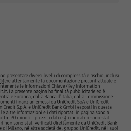
l'utente dovrà,
 fini delle proprie
 esperienza nel settore
inanziaria e di
pubblico in corso,
ile, insieme ai
ori. Tutte le
e e sul dettaglio dei
l Sito, devono essere
o presentare diversi livelli di complessità e rischio, inclusi
UniCredit Bank GmbH -
 leggere attentamente la documentazione precontrattuale e
 contenente le Informazioni Chiave (Key Information
to prese
it. La presente pagina ha finalità pubblicitarie ed è
 Sito.
trale Europea, dalla Banca d’Italia, dalla Commissione
strumenti finanziari emessi da UniCredit SpA e UniCredit
iCredit S.p.A. e UniCredit Bank GmbH esposti in questa
rebbero avere posizioni
 le altre informazioni e i dati riportati in pagina sono a
iscono le informazioni e
e 20 minuti. I prezzi, i dati e gli indicatori sono stati
nere o vendere
tori non sono stati verificati direttamente da UniCredit Bank
i Milano, né altra società del gruppo UniCredit, né i suoi
d esse collegate;