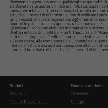
dipendenti o agenti assumono qualsivoglia responsabilità, né
potrebbero assumere 
all’idoneità delle quotazioni, dati e/o indicatori sopra ripor
ad essi; potrebbero a
operazione relativa a strumenti finanziari aventi come sottost
attività sui mercati di riferimento al fine di verificare i pr
altra natura. Per gl
GmbH esposti in questa pagina sono aggiornati in tempo reale e
Società del Gruppo B
riportati in pagina sono a scopo illustrativo, non rappresen
di interesse nella d
gli indicatori sono stati elaborati internamente o ottenuti da
direttamente da UniCredit Bank GmbH Succursale di Milano 
società del gruppo UniCredit, né i suoi dipendenti o agenti 
L'accesso alle infor
all’accuratezza, alla completezza o all’idoneità delle quotazi
normativa di legge e
intenda effettuare una qualsiasi operazione relativa a strume
strumenti finanziari e di tali attività sui mercati di riferimen
finanziari cui si ri
registrati ai sensi 
normativa vigente in 
non è consentita in 
in violazione delle 
documentazione è qu
Prodotti
Fondi onemarkets
comunque si trovano
Paesi, e non sono n
Obbligazioni
Panoramica
contenuta nel Regul
Prodotti di Investimento
Strategie